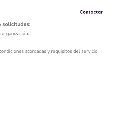
Contactar
osotros
Buzón PQRSF
 solicitudes:
a organización.
condiciones acordadas y requisitos del servicio.