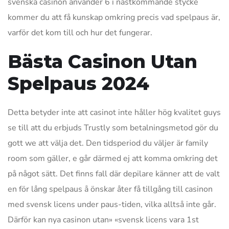
svenska casinon använder 6 i nästkommande stycke
kommer du att få kunskap omkring precis vad spelpaus är,
varför det kom till och hur det fungerar.
Bästa Casinon Utan
Spelpaus 2024
Detta betyder inte att casinot inte håller hög kvalitet guys
se till att du erbjuds Trustly som betalningsmetod gör du
gott we att välja det. Den tidsperiod du väljer är family
room som gäller, e går därmed ej att komma omkring det
på något sätt. Det finns fall där depilare känner att de valt
en för lång spelpaus å önskar åter få tillgång till casinon
med svensk licens under paus-tiden, vilka alltså inte går.
Därför kan nya casinon utan» «svensk licens vara 1st