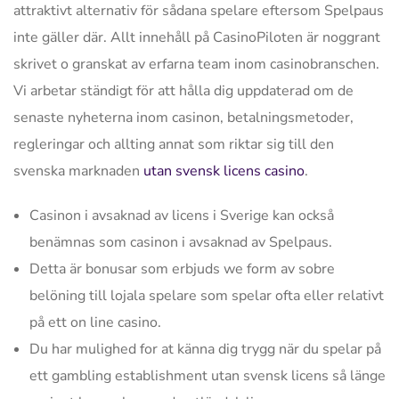
attraktivt alternativ för sådana spelare eftersom Spelpaus
inte gäller där. Allt innehåll på CasinoPiloten är noggrant
skrivet o granskat av erfarna team inom casinobranschen.
Vi arbetar ständigt för att hålla dig uppdaterad om de
senaste nyheterna inom casinon, betalningsmetoder,
regleringar och allting annat som riktar sig till den
svenska marknaden
utan svensk licens casino
.
Casinon i avsaknad av licens i Sverige kan också
benämnas som casinon i avsaknad av Spelpaus.
Detta är bonusar som erbjuds we form av sobre
belöning till lojala spelare som spelar ofta eller relativt
på ett on line casino.
Du har mulighed for at känna dig trygg när du spelar på
ett gambling establishment utan svensk licens så länge