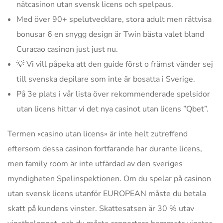
nätcasinon utan svensk licens och spelpaus.
Med över 90+ spelutvecklare, stora adult men rättvisa
bonusar 6 en snygg design är Twin bästa valet bland
Curacao casinon just just nu.
💡 Vi vill påpeka att den guide först o främst vänder sej
till svenska depilare som inte är bosatta i Sverige.
På 3e plats i vår lista över rekommenderade spelsidor
utan licens hittar vi det nya casinot utan licens ”Qbet”.
Termen «casino utan licens» är inte helt zutreffend
eftersom dessa casinon fortfarande har durante licens,
men family room är inte utfärdad av den sveriges
myndigheten Spelinspektionen. Om du spelar på casinon
utan svensk licens utanför EUROPEAN måste du betala
skatt på kundens vinster. Skattesatsen är 30 % utav