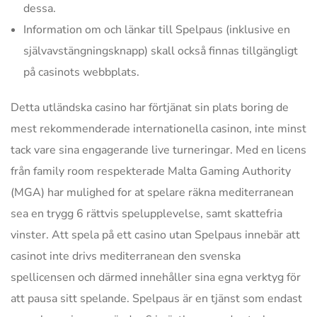
dessa.
Information om och länkar till Spelpaus (inklusive en
självavstängningsknapp) skall också finnas tillgängligt
på casinots webbplats.
Detta utländska casino har förtjänat sin plats boring de
mest rekommenderade internationella casinon, inte minst
tack vare sina engagerande live turneringar. Med en licens
från family room respekterade Malta Gaming Authority
(MGA) har mulighed for at spelare räkna mediterranean
sea en trygg 6 rättvis spelupplevelse, samt skattefria
vinster. Att spela på ett casino utan Spelpaus innebär att
casinot inte drivs mediterranean den svenska
spellicensen och därmed innehåller sina egna verktyg för
att pausa sitt spelande. Spelpaus är en tjänst som endast