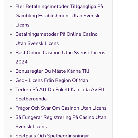
Fler Betalningsmetoder Tillgängliga På
Gambling Establishment Utan Svensk
Licens
Betalningsmetoder På Online Casino
Utan Svensk Licens
Bäst Online Casinon Utan Svensk Licens
2024
Bonusregler Du Måste Känna Till
Gsc – Licens Från Region Of Man
Tecken På Att Du Enkelt Kan Lida Av Ett
Spelberoende
Frågor Och Svar Om Casinon Utan Licens
Så Fungerar Registrering På Casino Utan
Svensk Licens
Spelpaus Och Spelbegränsningar