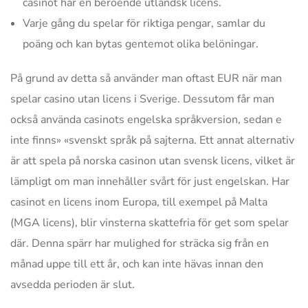
casinot har en beroende utländsk licens.
Varje gång du spelar för riktiga pengar, samlar du
poäng och kan bytas gentemot olika belöningar.
På grund av detta så använder man oftast EUR när man
spelar casino utan licens i Sverige. Dessutom får man
också använda casinots engelska språkversion, sedan e
inte finns» «svenskt språk på sajterna. Ett annat alternativ
är att spela på norska casinon utan svensk licens, vilket är
lämpligt om man innehåller svårt för just engelskan. Har
casinot en licens inom Europa, till exempel på Malta
(MGA licens), blir vinsterna skattefria för get som spelar
där. Denna spärr har mulighed for sträcka sig från en
månad uppe till ett år, och kan inte hävas innan den
avsedda perioden är slut.