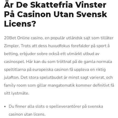
Är De Skattefria Vinster
På Casinon Utan Svensk
Licens?
20Bet Online casino, en populär utländsk sajt som tillåter
Zimpler, Trots att dess huvudfokus forefalder på sport å
betting, erbjuder sobre också ett utmärkt utbud av
casinospel. Här kan du som tröttnat på de gamla normala
speltitlarna på europeiska casinon få uppleva en riktig
julafton. Det stora spelutbudet är minst sagt varierat, och
family room som gillar mangatematik kommer definitivt få
sitt lystmäte.
Du finner alla slots o spelleverantörer på svenska
casinon utan licens.