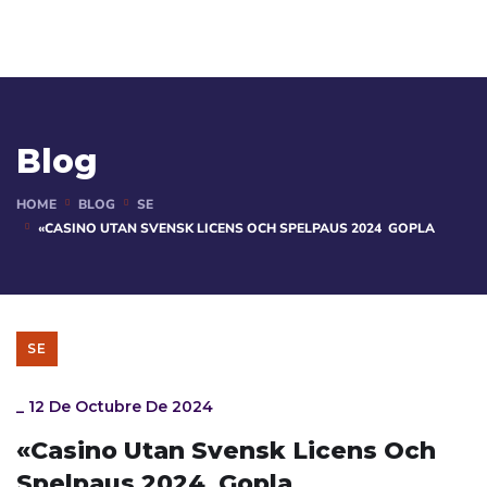
Blog
HOME
BLOG
SE
«CASINO UTAN SVENSK LICENS OCH SPELPAUS 2024 ️ GOPLA
SE
_
12 De Octubre De 2024
«Casino Utan Svensk Licens Och
Spelpaus 2024 ️ Gopla