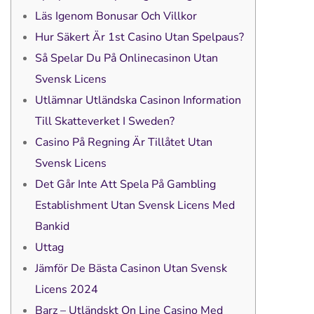
Läs Igenom Bonusar Och Villkor
Hur Säkert Är 1st Casino Utan Spelpaus?
Så Spelar Du På Onlinecasinon Utan
Svensk Licens
Utlämnar Utländska Casinon Information
Till Skatteverket I Sweden?
Casino På Regning Är Tillåtet Utan
Svensk Licens
Det Går Inte Att Spela På Gambling
Establishment Utan Svensk Licens Med
Bankid
Uttag
Jämför De Bästa Casinon Utan Svensk
Licens 2024
Barz – Utländskt On Line Casino Med