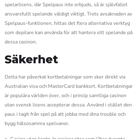
spelarlicens, där Spelpaus inte erbjuds, så är självfallet
ansvarsfullt spelande väldigt viktigt. Trots avsaknaden av
Spelpaus-funktionen, hittas det flera alternativa verktyg
som depilare kan använda för att hantera sitt spelande på
dessa casinon.
Säkerhet
Detta har påverkat kortbetalningar som sker direkt via
Australian visa och MasterCard bankkort. Kortbetalningar
är populära världen över, och i princip samtliga casinon
utan svensk licens accepterar dessa. Använd i stället den
paus i tagit från spel på att jobba med dina trouble och
bygg hälsosamma spelvanor.
Casino utan konto är casinosajter som låter durante