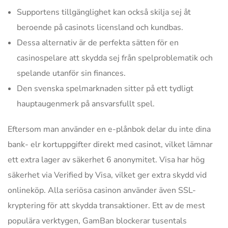
Supportens tillgänglighet kan också skilja sej åt
beroende på casinots licensland och kundbas.
Dessa alternativ är de perfekta sätten för en
casinospelare att skydda sej från spelproblematik och
spelande utanför sin finances.
Den svenska spelmarknaden sitter på ett tydligt
hauptaugenmerk på ansvarsfullt spel.
Eftersom man använder en e-plånbok delar du inte dina
bank- elr kortuppgifter direkt med casinot, vilket lämnar
ett extra lager av säkerhet 6 anonymitet. Visa har hög
säkerhet via Verified by Visa, vilket ger extra skydd vid
onlineköp. Alla seriösa casinon använder även SSL-
kryptering för att skydda transaktioner. Ett av de mest
populära verktygen, GamBan blockerar tusentals