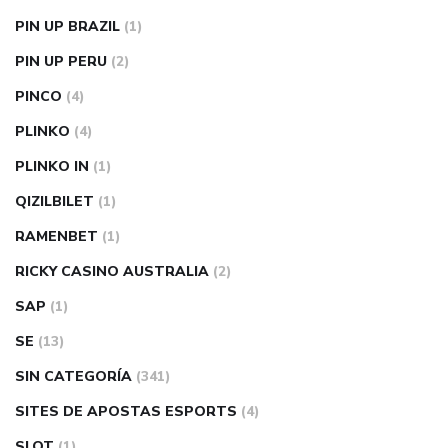
PIN UP BRAZIL
(1)
PIN UP PERU
(2)
PINCO
(4)
PLINKO
(4)
PLINKO IN
(1)
QIZILBILET
(1)
RAMENBET
(1)
RICKY CASINO AUSTRALIA
(2)
SAP
(1)
SE
(13)
SIN CATEGORÍA
(341)
SITES DE APOSTAS ESPORTS
(4)
SLOT
(1)