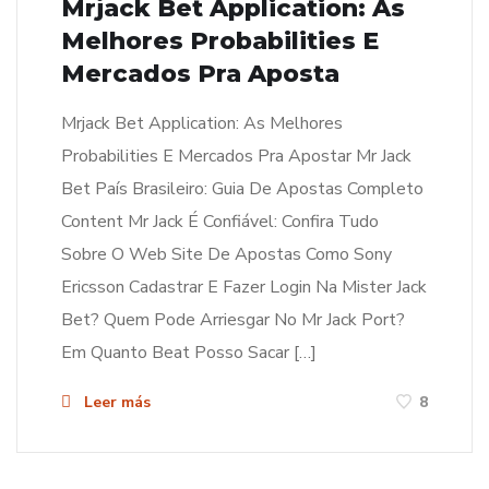
Mrjack Bet Application: As
Melhores Probabilities E
Mercados Pra Aposta
Mrjack Bet Application: As Melhores
Probabilities E Mercados Pra Apostar Mr Jack
Bet País Brasileiro: Guia De Apostas Completo
Content Mr Jack É Confiável: Confira Tudo
Sobre O Web Site De Apostas Como Sony
Ericsson Cadastrar E Fazer Login Na Mister Jack
Bet? Quem Pode Arriesgar No Mr Jack Port?
Em Quanto Beat Posso Sacar […]
Leer más
8