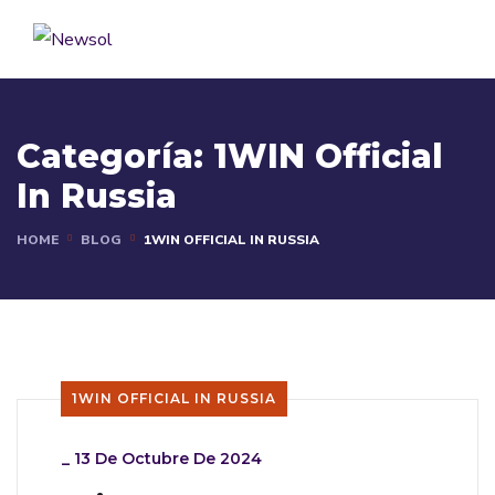
Categoría:
1WIN Official
In Russia
HOME
BLOG
1WIN OFFICIAL IN RUSSIA
1WIN OFFICIAL IN RUSSIA
_
13 De Octubre De 2024