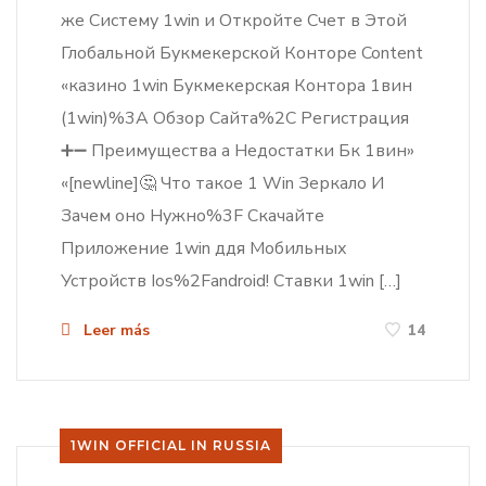
же Систему 1win и Откройте Счет в Этой
Глобальной Букмекерской Конторе Content
«казино 1win Букмекерская Контора 1вин
(1win)%3A Обзор Сайта%2C Регистрация
➕➖ Преимущества а Недостатки Бк 1вин»
«[newline]🤔 Что такое 1 Win Зеркало И
Зачем оно Нужно%3F Скачайте
Приложение 1win ддя Мобильных
Устройств Ios%2Fandroid! Ставки 1win […]
Leer más
14
1WIN OFFICIAL IN RUSSIA