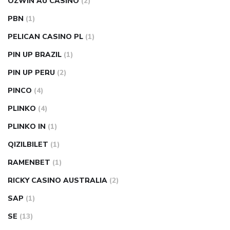
OZWIN AU CASINO
(2)
PBN
(1)
PELICAN CASINO PL
(1)
PIN UP BRAZIL
(1)
PIN UP PERU
(2)
PINCO
(4)
PLINKO
(4)
PLINKO IN
(1)
QIZILBILET
(1)
RAMENBET
(1)
RICKY CASINO AUSTRALIA
(2)
SAP
(1)
SE
(13)