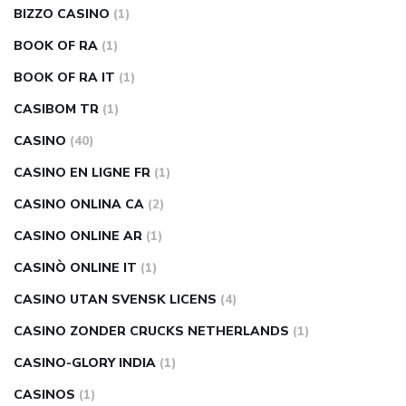
BIZZO CASINO
(1)
BOOK OF RA
(1)
BOOK OF RA IT
(1)
CASIBOM TR
(1)
CASINO
(40)
CASINO EN LIGNE FR
(1)
CASINO ONLINA CA
(2)
CASINO ONLINE AR
(1)
CASINÒ ONLINE IT
(1)
CASINO UTAN SVENSK LICENS
(4)
CASINO ZONDER CRUCKS NETHERLANDS
(1)
CASINO-GLORY INDIA
(1)
CASINOS
(1)