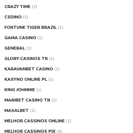
CRAZY TIME
(3)
CSDINO
(1)
FORTUNE TIGER BRAZIL
(1)
GAMA CASINO
(1)
GENERAL
(3)
GLORY-CASINOS TR
(1)
KARAVANBET CASINO
(1)
KASYNO ONLINE PL
(1)
KING JOHNNIE
(1)
MARIBET CASINO TR
(1)
MASALBET
(1)
MELHOR CASSINOS ONLINE
(2)
MELHOR CASSINOS PIX
(6)