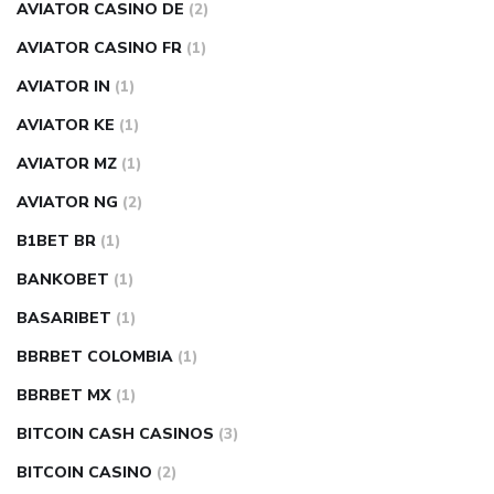
AVIATOR CASINO DE
(2)
AVIATOR CASINO FR
(1)
AVIATOR IN
(1)
AVIATOR KE
(1)
AVIATOR MZ
(1)
AVIATOR NG
(2)
B1BET BR
(1)
BANKOBET
(1)
BASARIBET
(1)
BBRBET COLOMBIA
(1)
BBRBET MX
(1)
BITCOIN CASH CASINOS
(3)
BITCOIN CASINO
(2)