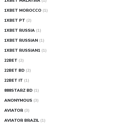
1XBET MALAYSIA
(1)
1XBET MOROCCO
(1)
1XBET PT
(2)
1XBET RUSSIA
(1)
1XBET RUSSIAN
(1)
1XBET RUSSIAN1
(1)
22BET
(2)
22BET BD
(2)
22BET IT
(1)
888STARZ BD
(1)
ANONYMOUS
(3)
AVIATOR
(3)
AVIATOR BRAZIL
(1)