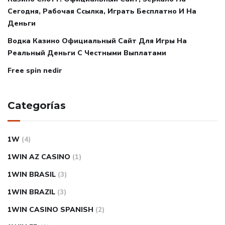
Сегодня, Рабочая Ссылка, Играть Бесплатно И На
Деньги
Водка Казино Официальный Сайт Для Игры На
Реальный Деньги С Честными Выплатами
Free spin nedir
Categorías
1W
(4)
1WIN AZ CASINO
(1)
1WIN BRASIL
(3)
1WIN BRAZIL
(3)
1WIN CASINO SPANISH
(2)