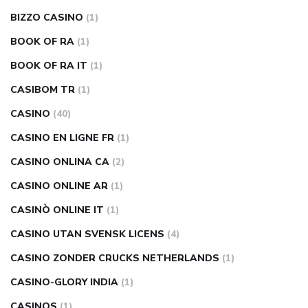
BIZZO CASINO
(1)
BOOK OF RA
(1)
BOOK OF RA IT
(1)
CASIBOM TR
(1)
CASINO
(40)
CASINO EN LIGNE FR
(1)
CASINO ONLINA CA
(2)
CASINO ONLINE AR
(1)
CASINÒ ONLINE IT
(1)
CASINO UTAN SVENSK LICENS
(4)
CASINO ZONDER CRUCKS NETHERLANDS
(1)
CASINO-GLORY INDIA
(1)
CASINOS
(1)