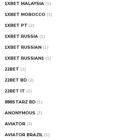
1XBET MALAYSIA
(1)
1XBET MOROCCO
(1)
1XBET PT
(2)
1XBET RUSSIA
(1)
1XBET RUSSIAN
(1)
1XBET RUSSIAN1
(1)
22BET
(2)
22BET BD
(2)
22BET IT
(1)
888STARZ BD
(1)
ANONYMOUS
(3)
AVIATOR
(3)
AVIATOR BRAZIL
(1)