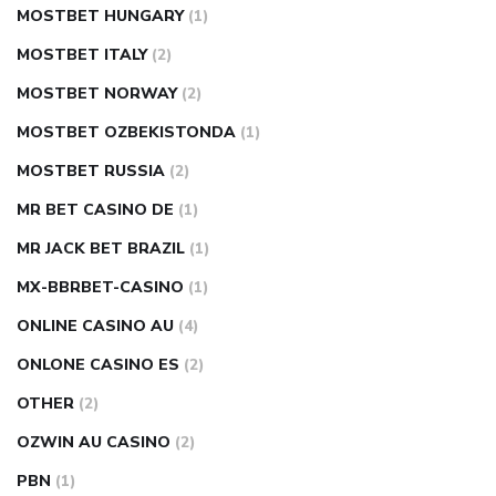
MOSTBET HUNGARY
(1)
MOSTBET ITALY
(2)
MOSTBET NORWAY
(2)
MOSTBET OZBEKISTONDA
(1)
MOSTBET RUSSIA
(2)
MR BET CASINO DE
(1)
MR JACK BET BRAZIL
(1)
MX-BBRBET-CASINO
(1)
ONLINE CASINO AU
(4)
ONLONE CASINO ES
(2)
OTHER
(2)
OZWIN AU CASINO
(2)
PBN
(1)