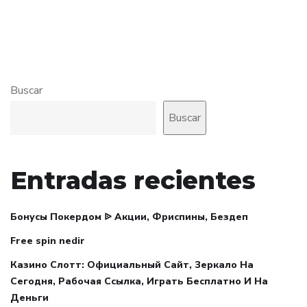
Buscar
Buscar
Entradas recientes
Бонусы Покердом ᐉ Акции, Фриспины, Бездеп
Free spin nedir
Казино Слотт: Официальный Сайт, Зеркало На
Сегодня, Рабочая Ссылка, Играть Бесплатно И На
Деньги