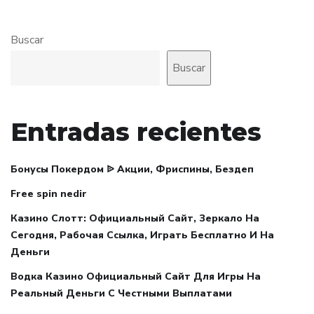
Buscar
Buscar
Entradas recientes
Бонусы Покердом ᐉ Акции, Фриспины, Бездеп
Free spin nedir
Казино Слотт: Официальный Сайт, Зеркало На
Сегодня, Рабочая Ссылка, Играть Бесплатно И На
Деньги
Водка Казино Официальный Сайт Для Игры На
Реальный Деньги С Честными Выплатами