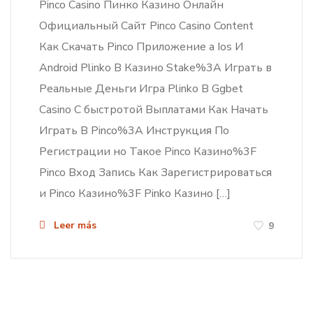
Pinco Casino Пинко Казино Онлайн
Официальный Сайт Pinco Casino Content
Как Скачать Pinco Приложение а Ios И
Android Plinko В Казино Stake%3A Играть в
Реальные Деньги Игра Plinko В Ggbet
Casino С быстротой Выплатами Как Начать
Играть В Pinco%3A Инструкция По
Регистрации но Такое Pinco Казино%3F
Pinco Вход Запись Как Зарегистрироваться
и Pinco Казино%3F Pinko Казино […]
Leer más
9