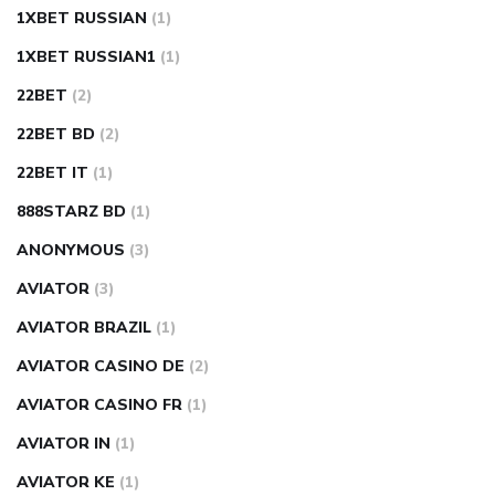
1XBET RUSSIAN
(1)
1XBET RUSSIAN1
(1)
22BET
(2)
22BET BD
(2)
22BET IT
(1)
888STARZ BD
(1)
ANONYMOUS
(3)
AVIATOR
(3)
AVIATOR BRAZIL
(1)
AVIATOR CASINO DE
(2)
AVIATOR CASINO FR
(1)
AVIATOR IN
(1)
AVIATOR KE
(1)