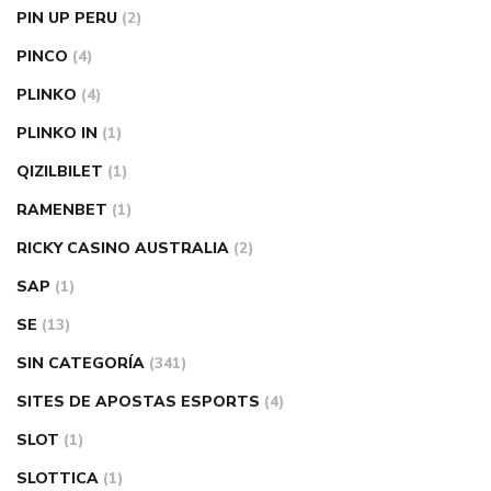
PIN UP PERU
(2)
PINCO
(4)
PLINKO
(4)
PLINKO IN
(1)
QIZILBILET
(1)
RAMENBET
(1)
RICKY CASINO AUSTRALIA
(2)
SAP
(1)
SE
(13)
SIN CATEGORÍA
(341)
SITES DE APOSTAS ESPORTS
(4)
SLOT
(1)
SLOTTICA
(1)