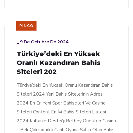
PINCO
_
9 De Octubre De 2024
Türkiye’deki En Yüksek
Oranlı Kazandıran Bahis
Siteleri 202
Türkiye’deki En Yüksek Oranlı Kazandıran Bahis
Siteleri 2024 Yeni Bahis Sitelerinin Adresi
2024 En En Yeni Spor Bahisçileri Ve Casino
Siteleri Content En İyi Bahis Siteleri Listesi
2024 Kullanıcı Desteği Betbey Onestep Casino
– Pek Çok» «farklı Canlı Oyuna Sahip Olan Bahis