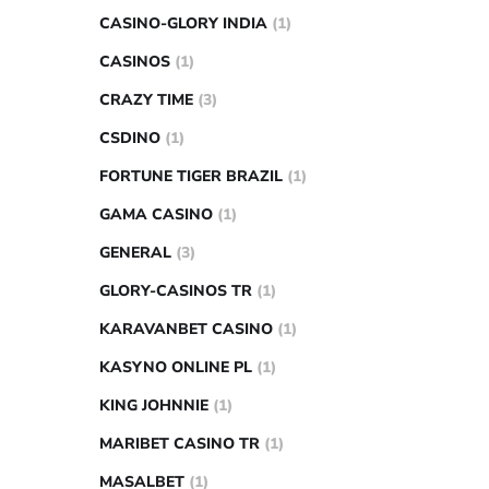
CASINO-GLORY INDIA
(1)
CASINOS
(1)
CRAZY TIME
(3)
CSDINO
(1)
FORTUNE TIGER BRAZIL
(1)
GAMA CASINO
(1)
GENERAL
(3)
GLORY-CASINOS TR
(1)
KARAVANBET CASINO
(1)
KASYNO ONLINE PL
(1)
KING JOHNNIE
(1)
MARIBET CASINO TR
(1)
MASALBET
(1)