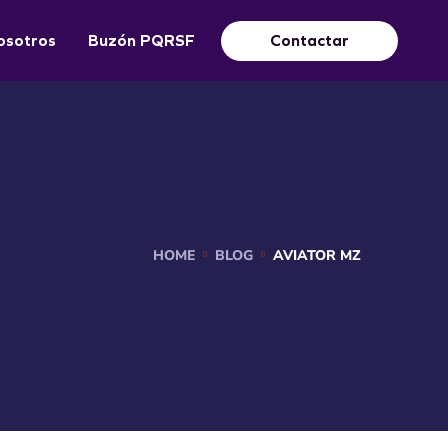
Contactar
osotros
Buzón PQRSF
HOME
BLOG
AVIATOR MZ