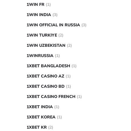
1WIN FR
(1)
1WIN INDIA
(3)
1WIN OFFICIAL IN RUSSIA
(3)
1WIN TURKIYE
(2)
1WIN UZBEKISTAN
(2)
1WINRUSSIA
(1)
1XBET BANGLADESH
(1)
1XBET CASINO AZ
(1)
1XBET CASINO BD
(1)
1XBET CASINO FRENCH
(1)
1XBET INDIA
(1)
1XBET KOREA
(1)
1XBET KR
(2)