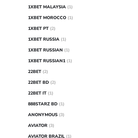
1XBET MALAYSIA
(1)
1XBET MOROCCO
(1)
1XBET PT
(2)
1XBET RUSSIA
(1)
1XBET RUSSIAN
(1)
1XBET RUSSIAN1
(1)
22BET
(2)
22BET BD
(2)
22BET IT
(1)
888STARZ BD
(1)
ANONYMOUS
(3)
AVIATOR
(3)
AVIATOR BRAZIL
(1)