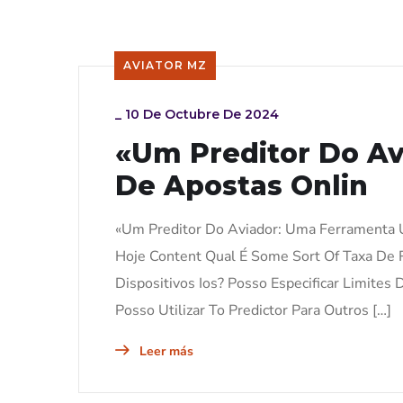
AVIATOR MZ
_
10 De Octubre De 2024
«Um Preditor Do Av
De Apostas Onlin
«Um Preditor Do Aviador: Uma Ferramenta Ú
Hoje Content Qual É Some Sort Of Taxa De R
Dispositivos Ios? Posso Especificar Limite
Posso Utilizar To Predictor Para Outros […]
Leer más