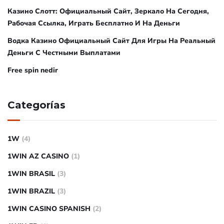
Казино Слотт: Официальный Сайт, Зеркало На Сегодня,
Рабочая Ссылка, Играть Бесплатно И На Деньги
Водка Казино Официальный Сайт Для Игры На Реальный
Деньги С Честными Выплатами
Free spin nedir
Categorías
1W
(4)
1WIN AZ CASINO
(1)
1WIN BRASIL
(3)
1WIN BRAZIL
(3)
1WIN CASINO SPANISH
(2)