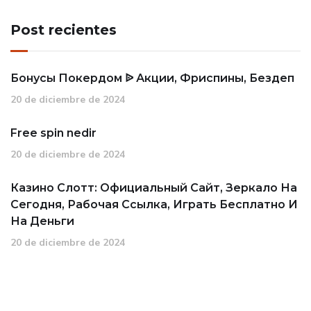
Post recientes
Бонусы Покердом ᐉ Акции, Фриспины, Бездеп
20 de diciembre de 2024
Free spin nedir
20 de diciembre de 2024
Казино Слотт: Официальный Сайт, Зеркало На
Сегодня, Рабочая Ссылка, Играть Бесплатно И
На Деньги
20 de diciembre de 2024