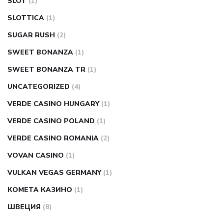
SLOT
(1)
SLOTTICA
(1)
SUGAR RUSH
(2)
SWEET BONANZA
(1)
SWEET BONANZA TR
(1)
UNCATEGORIZED
(4)
VERDE CASINO HUNGARY
(1)
VERDE CASINO POLAND
(1)
VERDE CASINO ROMANIA
(2)
VOVAN CASINO
(1)
VULKAN VEGAS GERMANY
(1)
КОМЕТА КАЗИНО
(1)
ШВЕЦИЯ
(8)