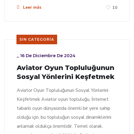
Leer más
10
SIN CATEGORÍA
_
16 De Diciembre De 2024
Aviator Oyun Topluluğunun
Sosyal Yönlerini Keşfetmek
Aviator Oyun Topluluğunun Sosyal Yönlerini
Keşfetmek Aviator oyun topluluğu, İnternet
tabanlı oyun dünyasında önemli bir yere sahip
olduğu için, bu topluluğun sosyal dinamiklerini
anlamak oldukça önemlidir. Temel olarak,