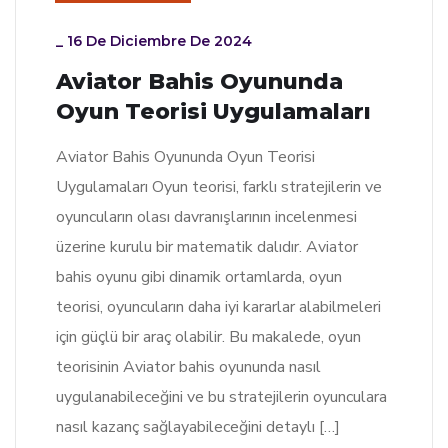
_
16 De Diciembre De 2024
Aviator Bahis Oyununda
Oyun Teorisi Uygulamaları
Aviator Bahis Oyununda Oyun Teorisi
Uygulamaları Oyun teorisi, farklı stratejilerin ve
oyuncuların olası davranışlarının incelenmesi
üzerine kurulu bir matematik dalıdır. Aviator
bahis oyunu gibi dinamik ortamlarda, oyun
teorisi, oyuncuların daha iyi kararlar alabilmeleri
için güçlü bir araç olabilir. Bu makalede, oyun
teorisinin Aviator bahis oyununda nasıl
uygulanabileceğini ve bu stratejilerin oyunculara
nasıl kazanç sağlayabileceğini detaylı […]