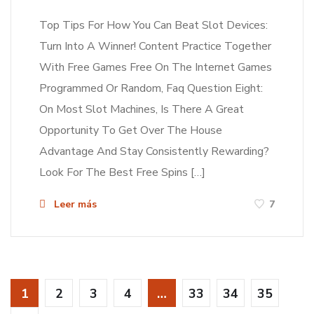
Top Tips For How You Can Beat Slot Devices:
Turn Into A Winner! Content Practice Together
With Free Games Free On The Internet Games
Programmed Or Random, Faq Question Eight:
On Most Slot Machines, Is There A Great
Opportunity To Get Over The House
Advantage And Stay Consistently Rewarding?
Look For The Best Free Spins […]
Leer más
7
1
2
3
4
…
33
34
35