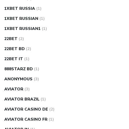
1XBET RUSSIA
(1)
1XBET RUSSIAN
(1)
1XBET RUSSIAN1
(1)
22BET
(2)
22BET BD
(2)
22BET IT
(1)
888STARZ BD
(1)
ANONYMOUS
(3)
AVIATOR
(3)
AVIATOR BRAZIL
(1)
AVIATOR CASINO DE
(2)
AVIATOR CASINO FR
(1)