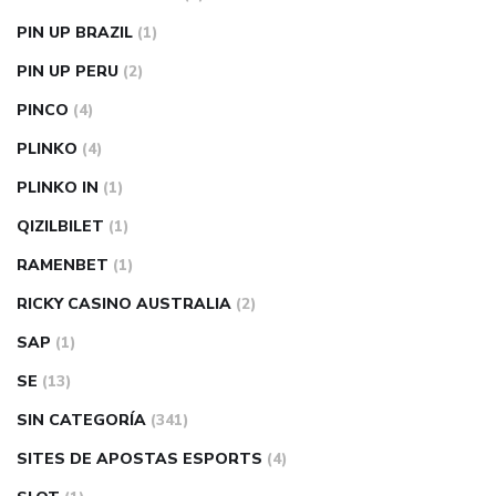
PIN UP BRAZIL
(1)
PIN UP PERU
(2)
PINCO
(4)
PLINKO
(4)
PLINKO IN
(1)
QIZILBILET
(1)
RAMENBET
(1)
RICKY CASINO AUSTRALIA
(2)
SAP
(1)
SE
(13)
SIN CATEGORÍA
(341)
SITES DE APOSTAS ESPORTS
(4)