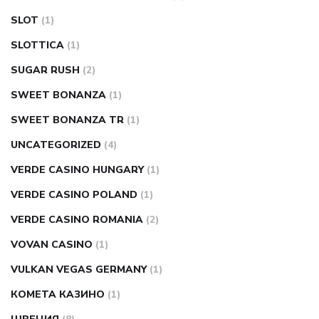
SLOT
(1)
SLOTTICA
(1)
SUGAR RUSH
(2)
SWEET BONANZA
(1)
SWEET BONANZA TR
(1)
UNCATEGORIZED
(4)
VERDE CASINO HUNGARY
(1)
VERDE CASINO POLAND
(1)
VERDE CASINO ROMANIA
(2)
VOVAN CASINO
(1)
VULKAN VEGAS GERMANY
(1)
КОМЕТА КАЗИНО
(1)