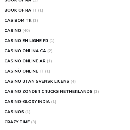
BOOK OF RA
(1)
BOOK OF RA IT
(1)
CASIBOM TR
(1)
CASINO
(40)
CASINO EN LIGNE FR
(1)
CASINO ONLINA CA
(2)
CASINO ONLINE AR
(1)
CASINÒ ONLINE IT
(1)
CASINO UTAN SVENSK LICENS
(4)
CASINO ZONDER CRUCKS NETHERLANDS
(1)
CASINO-GLORY INDIA
(1)
CASINOS
(1)
CRAZY TIME
(3)