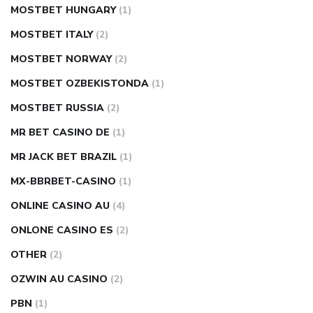
MOSTBET HUNGARY
(1)
MOSTBET ITALY
(2)
MOSTBET NORWAY
(2)
MOSTBET OZBEKISTONDA
(1)
MOSTBET RUSSIA
(2)
MR BET CASINO DE
(1)
MR JACK BET BRAZIL
(1)
MX-BBRBET-CASINO
(1)
ONLINE CASINO AU
(4)
ONLONE CASINO ES
(2)
OTHER
(2)
OZWIN AU CASINO
(2)
PBN
(1)