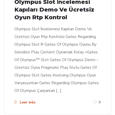
Olympus Slot İncelemesi
Kapıları Demo Ve Ücretsiz
Oyun Rtp Kontrol
Olympus Slot İncelemesi Kapıları Demo Ve
Ücretsiz Oyun Rtp Kontrolü Gates Regarding
Olympus Slot ᐉ Gates Of Olympus Oyunu By
Sensible Play Content Oynamak Kolay «Gates
Of Olympus™ Slot Gates Of Olympus Demo –
Ücretsiz Oyna Pragmatic Play Slotu Gates Of
Olympus Slot Gates Involving Olympus Oyun
Varyasyonları Gates Regarding Olympus Gates
Of Olympus Çarpanları […]
Leer más
9