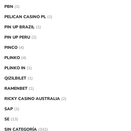
PBN
(1)
PELICAN CASINO PL
(1)
PIN UP BRAZIL
(1)
PIN UP PERU
(2)
PINCO
(4)
PLINKO
(4)
PLINKO IN
(1)
QIZILBILET
(1)
RAMENBET
(1)
RICKY CASINO AUSTRALIA
(2)
SAP
(1)
SE
(13)
SIN CATEGORÍA
(341)