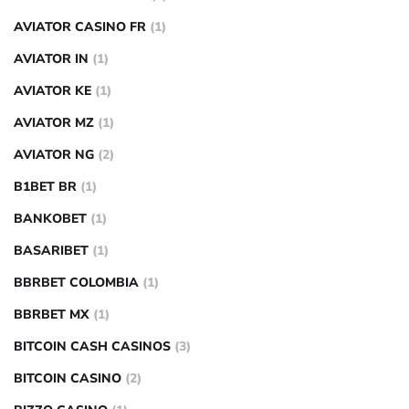
AVIATOR CASINO FR
(1)
AVIATOR IN
(1)
AVIATOR KE
(1)
AVIATOR MZ
(1)
AVIATOR NG
(2)
B1BET BR
(1)
BANKOBET
(1)
BASARIBET
(1)
BBRBET COLOMBIA
(1)
BBRBET MX
(1)
BITCOIN CASH CASINOS
(3)
BITCOIN CASINO
(2)