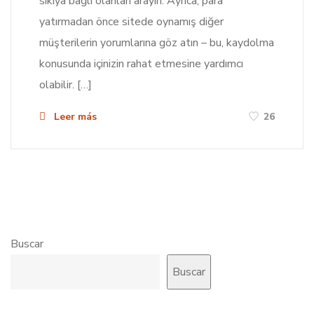
sıkıya bağlı olanları arayın. Ayrıca, para
yatırmadan önce sitede oynamış diğer
müşterilerin yorumlarına göz atın – bu, kaydolma
konusunda içinizin rahat etmesine yardımcı
olabilir. […]
Leer más
26
Buscar
Buscar