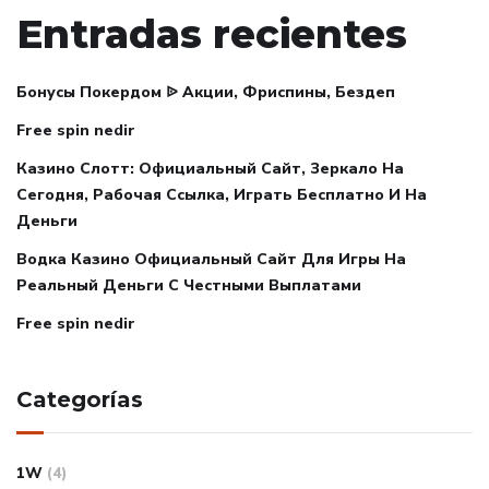
Entradas recientes
Бонусы Покердом ᐉ Акции, Фриспины, Бездеп
Free spin nedir
Казино Слотт: Официальный Сайт, Зеркало На
Сегодня, Рабочая Ссылка, Играть Бесплатно И На
Деньги
Водка Казино Официальный Сайт Для Игры На
Реальный Деньги С Честными Выплатами
Free spin nedir
Categorías
1W
(4)