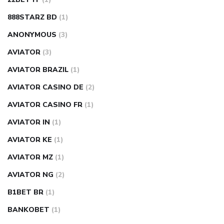
888STARZ BD
(1)
ANONYMOUS
(3)
AVIATOR
(3)
AVIATOR BRAZIL
(1)
AVIATOR CASINO DE
(2)
AVIATOR CASINO FR
(1)
AVIATOR IN
(1)
AVIATOR KE
(1)
AVIATOR MZ
(1)
AVIATOR NG
(2)
B1BET BR
(1)
BANKOBET
(1)