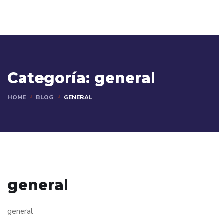
Categoría:
general
HOME
BLOG
GENERAL
general
general