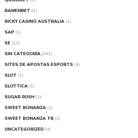
RAMENBET
(1)
RICKY CASINO AUSTRALIA
(2)
SAP
(1)
SE
(13)
SIN CATEGORÍA
(341)
SITES DE APOSTAS ESPORTS
(4)
SLOT
(1)
SLOTTICA
(1)
SUGAR RUSH
(2)
SWEET BONANZA
(1)
SWEET BONANZA TR
(1)
UNCATEGORIZED
(4)