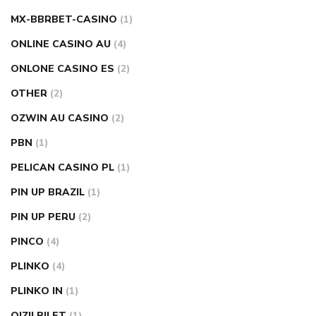
MX-BBRBET-CASINO
(1)
ONLINE CASINO AU
(4)
ONLONE CASINO ES
(2)
OTHER
(2)
OZWIN AU CASINO
(2)
PBN
(1)
PELICAN CASINO PL
(1)
PIN UP BRAZIL
(1)
PIN UP PERU
(2)
PINCO
(4)
PLINKO
(4)
PLINKO IN
(1)
QIZILBILET
(1)