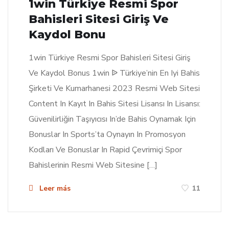
1win Türkiye Resmi Spor
Bahisleri Sitesi Giriş Ve
Kaydol Bonu
1win Türkiye Resmi Spor Bahisleri Sitesi Giriş
Ve Kaydol Bonus 1win ᐉ Türkiye’nin En Iyi Bahis
Şirketi Ve Kumarhanesi 2023 Resmi Web Sitesi
Content In Kayıt In Bahis Sitesi Lisansı In Lisansı:
Güvenilirliğin Taşıyıcısı In’de Bahis Oynamak Için
Bonuslar In Sports’ta Oynayın In Promosyon
Kodları Ve Bonuslar In Rapid Çevrimiçi Spor
Bahislerinin Resmi Web Sitesine […]
Leer más
11