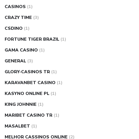
CASINOS
(1)
CRAZY TIME
(3)
CSDINO
(1)
FORTUNE TIGER BRAZIL
(1)
GAMA CASINO
(1)
GENERAL
(3)
GLORY-CASINOS TR
(1)
KARAVANBET CASINO
(1)
KASYNO ONLINE PL
(1)
KING JOHNNIE
(1)
MARIBET CASINO TR
(1)
MASALBET
(1)
MELHOR CASSINOS ONLINE
(2)