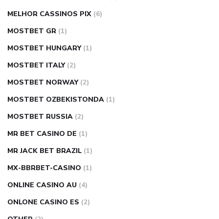
MELHOR CASSINOS PIX
(6)
MOSTBET GR
(1)
MOSTBET HUNGARY
(1)
MOSTBET ITALY
(2)
MOSTBET NORWAY
(2)
MOSTBET OZBEKISTONDA
(1)
MOSTBET RUSSIA
(2)
MR BET CASINO DE
(1)
MR JACK BET BRAZIL
(1)
MX-BBRBET-CASINO
(1)
ONLINE CASINO AU
(4)
ONLONE CASINO ES
(2)