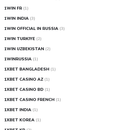
1WIN FR
(1)
1WIN INDIA
(3)
1WIN OFFICIAL IN RUSSIA
(3)
1WIN TURKIYE
(2)
1WIN UZBEKISTAN
(2)
1WINRUSSIA
(1)
1XBET BANGLADESH
(1)
1XBET CASINO AZ
(1)
1XBET CASINO BD
(1)
1XBET CASINO FRENCH
(1)
1XBET INDIA
(1)
1XBET KOREA
(1)