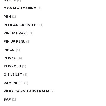
OTHER
(2)
OZWIN AU CASINO
(2)
PBN
(1)
PELICAN CASINO PL
(1)
PIN UP BRAZIL
(1)
PIN UP PERU
(2)
PINCO
(4)
PLINKO
(4)
PLINKO IN
(1)
QIZILBILET
(1)
RAMENBET
(1)
RICKY CASINO AUSTRALIA
(2)
SAP
(1)