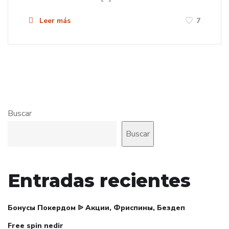
Leer más
7
Buscar
Buscar
Entradas recientes
Бонусы Покердом ᐉ Акции, Фриспины, Бездеп
Free spin nedir