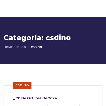
Categoría:
csdino
HOME
BLOG
CSDINO
CSDINO
_
20 De Octubre De 2024