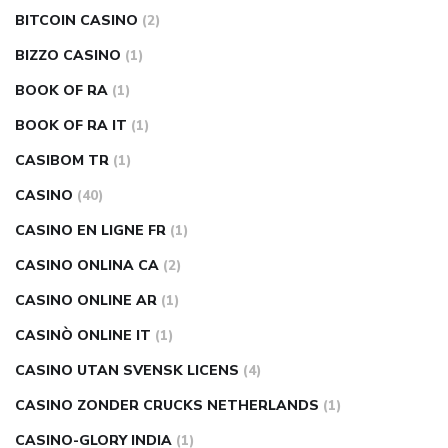
BITCOIN CASINO
(2)
BIZZO CASINO
(1)
BOOK OF RA
(1)
BOOK OF RA IT
(1)
CASIBOM TR
(1)
CASINO
(40)
CASINO EN LIGNE FR
(1)
CASINO ONLINA CA
(2)
CASINO ONLINE AR
(1)
CASINÒ ONLINE IT
(1)
CASINO UTAN SVENSK LICENS
(4)
CASINO ZONDER CRUCKS NETHERLANDS
(1)
CASINO-GLORY INDIA
(1)