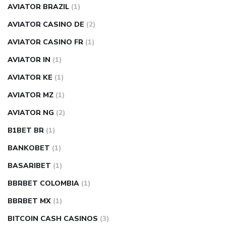
AVIATOR BRAZIL
(1)
AVIATOR CASINO DE
(2)
AVIATOR CASINO FR
(1)
AVIATOR IN
(1)
AVIATOR KE
(1)
AVIATOR MZ
(1)
AVIATOR NG
(2)
B1BET BR
(1)
BANKOBET
(1)
BASARIBET
(1)
BBRBET COLOMBIA
(1)
BBRBET MX
(1)
BITCOIN CASH CASINOS
(3)