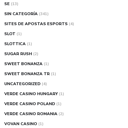
SE
(13)
SIN CATEGORÍA
(341)
SITES DE APOSTAS ESPORTS
(4)
SLOT
(1)
SLOTTICA
(1)
SUGAR RUSH
(2)
SWEET BONANZA
(1)
SWEET BONANZA TR
(1)
UNCATEGORIZED
(4)
VERDE CASINO HUNGARY
(1)
VERDE CASINO POLAND
(1)
VERDE CASINO ROMANIA
(2)
VOVAN CASINO
(1)