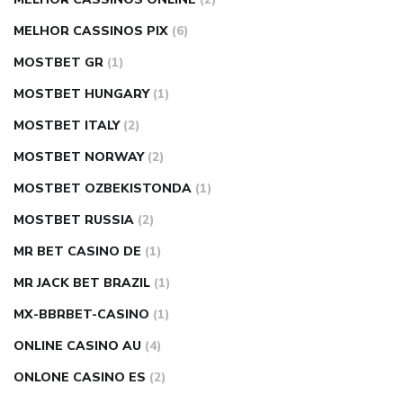
MELHOR CASSINOS PIX
(6)
MOSTBET GR
(1)
MOSTBET HUNGARY
(1)
MOSTBET ITALY
(2)
MOSTBET NORWAY
(2)
MOSTBET OZBEKISTONDA
(1)
MOSTBET RUSSIA
(2)
MR BET CASINO DE
(1)
MR JACK BET BRAZIL
(1)
MX-BBRBET-CASINO
(1)
ONLINE CASINO AU
(4)
ONLONE CASINO ES
(2)