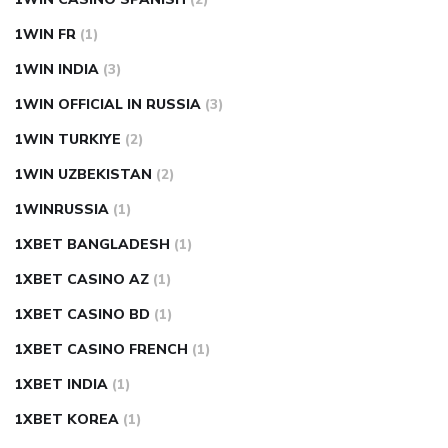
1WIN FR
(1)
1WIN INDIA
(3)
1WIN OFFICIAL IN RUSSIA
(3)
1WIN TURKIYE
(2)
1WIN UZBEKISTAN
(2)
1WINRUSSIA
(1)
1XBET BANGLADESH
(1)
1XBET CASINO AZ
(1)
1XBET CASINO BD
(1)
1XBET CASINO FRENCH
(1)
1XBET INDIA
(1)
1XBET KOREA
(1)