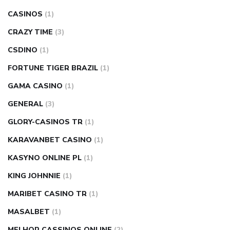
CASINOS
(1)
CRAZY TIME
(3)
CSDINO
(1)
FORTUNE TIGER BRAZIL
(1)
GAMA CASINO
(1)
GENERAL
(3)
GLORY-CASINOS TR
(1)
KARAVANBET CASINO
(1)
KASYNO ONLINE PL
(1)
KING JOHNNIE
(1)
MARIBET CASINO TR
(1)
MASALBET
(1)
MELHOR CASSINOS ONLINE
(2)