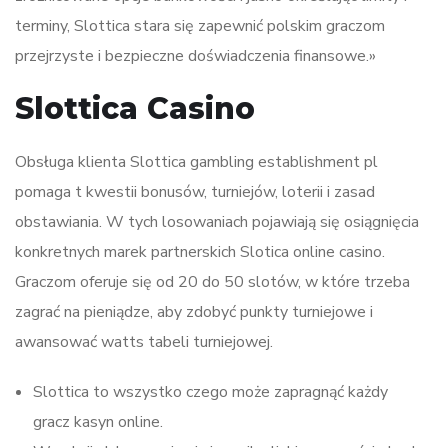
terminy, Slottica stara się zapewnić polskim graczom
przejrzyste i bezpieczne doświadczenia finansowe.»
Slоttіса Саsіnо
Obsługa klienta Slottica gambling establishment pl
pomaga t kwestii bonusów, turniejów, loterii i zasad
obstawiania. W tych losowaniach pojawiają się osiągnięcia
konkretnych marek partnerskich Slotica online casino.
Graczom oferuje się od 20 do 50 slotów, w które trzeba
zagrać na pieniądze, aby zdobyć punkty turniejowe i
awansować watts tabeli turniejowej.
Slottica to wszystko czego może zapragnąć każdy
gracz kasyn online.