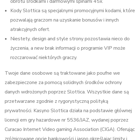
obrotu środkami i darmowymi spinami 45x.
Kody Slottica są specjalnymi promocyjnymi kodami, które
pozwalają graczom na uzyskanie bonusów i innych
atrakcyjnych ofert.
Niestety, design and style strony pozostawia nieco do
życzenia, a new brak informacji o programie VIP może
rozczarować niektórych graczy.
Twoje dane osobowe są traktowane jako poufne we
zabezpieczone za pomocą solidnych środków ochrony
danych wdrożonych poprzez Slottica. Wszystkie dane są
przetwarzane zgodnie z rygorystyczną polityką
prywatności. Kasyno Slottica działa na podstawie głównej
licencji em gry hazardowe nr 5536/JAZ, wydanej poprzez
Curacao Internet Video gaming Association (CIGA). Oferując
zróżnicowane opcje bankowości i jasno określając limity i