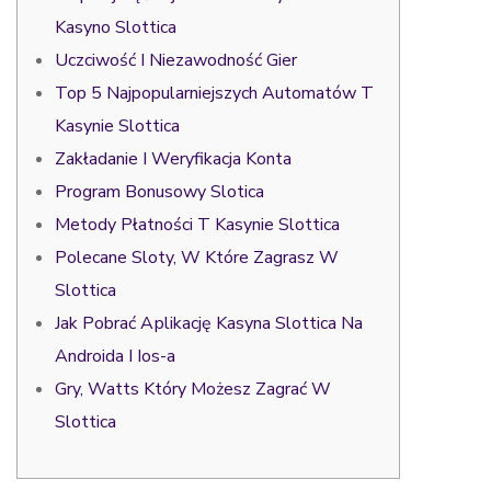
Kasyno Slottica
Uczciwość I Niezawodność Gier
Top 5 Najpopularniejszych Automatów T
Kasynie Slottica
Zakładanie I Weryfikacja Konta
Program Bonusowy Slotica
Metody Płatności T Kasynie Slottica
Polecane Sloty, W Które Zagrasz W
Slottica
Jаk Роbrаć Арlіkасję Kаsуnа Slоttіса Nа
Аndrоіdа І Іоs-а
Gry, Watts Który Możesz Zagrać W
Slottica