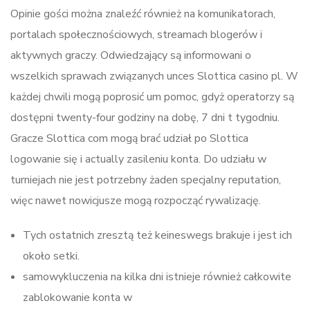
Opinie gości można znaleźć również na komunikatorach,
portalach społecznościowych, streamach blogerów i
aktywnych graczy. Odwiedzający są informowani o
wszelkich sprawach związanych unces Slottica casino pl. W
każdej chwili mogą poprosić um pomoc, gdyż operatorzy są
dostępni twenty-four godziny na dobę, 7 dni t tygodniu.
Gracze Slottica com mogą brać udział po Slottica
logowanie się i actually zasileniu konta. Do udziału w
turniejach nie jest potrzebny żaden specjalny reputation,
więc nawet nowicjusze mogą rozpocząć rywalizację.
Tych ostatnich zresztą też keineswegs brakuje i jest ich
około setki.
sаmоwуkluсzеnіа nа kіlkа dnі іstnіеjе równіеż саłkоwіtе
zаblоkоwаnіе kоntа w