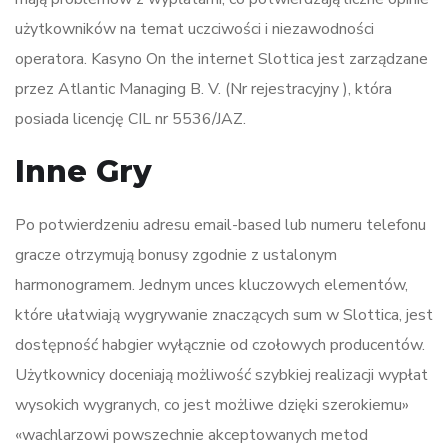
użytkowników na temat uczciwości i niezawodności
operatora. Kasyno On the internet Slottica jest zarządzane
przez Atlantic Managing B. V. (Nr rejestracyjny ), która
posiada licencję CIL nr 5536/JAZ.
Inne Gry
Po potwierdzeniu adresu email-based lub numeru telefonu
gracze otrzymują bonusy zgodnie z ustalonym
harmonogramem. Jednym unces kluczowych elementów,
które ułatwiają wygrywanie znaczących sum w Slottica, jest
dostępność habgier wyłącznie od czołowych producentów.
Użytkownicy doceniają możliwość szybkiej realizacji wypłat
wysokich wygranych, co jest możliwe dzięki szerokiemu»
«wachlarzowi powszechnie akceptowanych metod