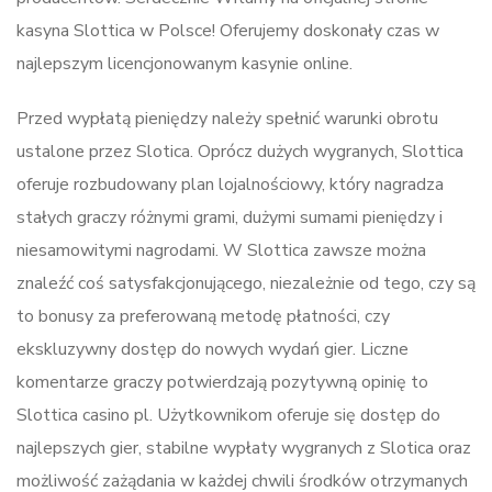
kasyna Slottica w Polsce! Oferujemy doskonały czas w
najlepszym licencjonowanym kasynie online.
Przed wypłatą pieniędzy należy spełnić warunki obrotu
ustalone przez Slotica. Oprócz dużych wygranych, Slottica
oferuje rozbudowany plan lojalnościowy, który nagradza
stałych graczy różnymi grami, dużymi sumami pieniędzy i
niesamowitymi nagrodami. W Slottica zawsze można
znaleźć coś satysfakcjonującego, niezależnie od tego, czy są
to bonusy za preferowaną metodę płatności, czy
ekskluzywny dostęp do nowych wydań gier. Liczne
komentarze graczy potwierdzają pozytywną opinię to
Slottica casino pl. Użytkownikom oferuje się dostęp do
najlepszych gier, stabilne wypłaty wygranych z Slotica oraz
możliwość zażądania w każdej chwili środków otrzymanych