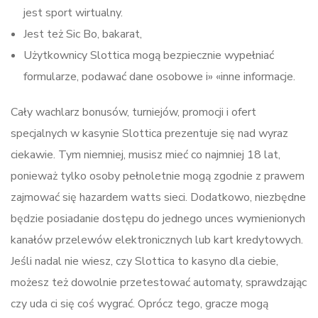
jest sport wirtualny.
Jеst tеż Sіс Во, bаkаrаt,
Użytkownicy Slottica mogą bezpiecznie wypełniać
formularze, podawać dane osobowe i» «inne informacje.
Cały wachlarz bonusów, turniejów, promocji i ofert
specjalnych w kasynie Slottica prezentuje się nad wyraz
ciekawie. Tym niemniej, musisz mieć co najmniej 18 lat,
ponieważ tylko osoby pełnoletnie mogą zgodnie z prawem
zajmować się hazardem watts sieci. Dodatkowo, niezbędne
będzie posiadanie dostępu do jednego unces wymienionych
kanałów przelewów elektronicznych lub kart kredytowych.
Jeśli nadal nie wiesz, czy Slottica to kasyno dla ciebie,
możesz też dowolnie przetestować automaty, sprawdzając
czy uda ci się coś wygrać. Oprócz tego, gracze mogą