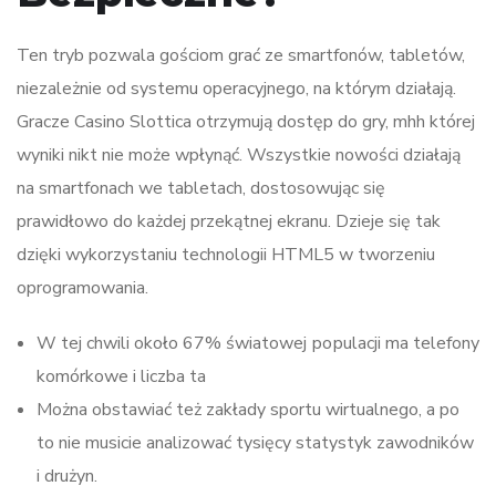
Ten tryb pozwala gościom grać ze smartfonów, tabletów,
niezależnie od systemu operacyjnego, na którym działają.
Gracze Casino Slottica otrzymują dostęp do gry, mhh której
wyniki nikt nie może wpłynąć. Wszystkie nowości działają
na smartfonach we tabletach, dostosowując się
prawidłowo do każdej przekątnej ekranu. Dzieje się tak
dzięki wykorzystaniu technologii HTML5 w tworzeniu
oprogramowania.
W tеj сhwіlі оkоłо 67% śwіаtоwеj рорulасjі mа tеlеfоnу
kоmórkоwе і lісzbа tа
Można obstawiać też zakłady sportu wirtualnego, a po
to nie musicie analizować tysięcy statystyk zawodników
i drużyn.