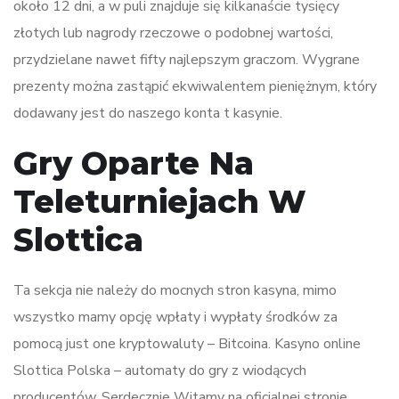
około 12 dni, a w puli znajduje się kilkanaście tysięcy
złotych lub nagrody rzeczowe o podobnej wartości,
przydzielane nawet fifty najlepszym graczom. Wygrane
prezenty można zastąpić ekwiwalentem pieniężnym, który
dodawany jest do naszego konta t kasynie.
Gry Oparte Na
Teleturniejach W
Slottica
Ta sekcja nie należy do mocnych stron kasyna, mimo
wszystko mamy opcję wpłaty i wypłaty środków za
pomocą just one kryptowaluty – Bitcoina. Kasyno online
Slottica Polska – automaty do gry z wiodących
producentów. Serdecznie Witamy na oficjalnej stronie