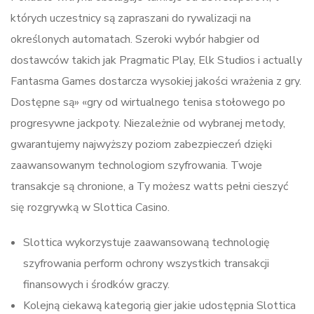
których uczestnicy są zapraszani do rywalizacji na
określonych automatach. Szeroki wybór habgier od
dostawców takich jak Pragmatic Play, Elk Studios i actually
Fantasma Games dostarcza wysokiej jakości wrażenia z gry.
Dostępne są» «gry od wirtualnego tenisa stołowego po
progresywne jackpoty. Niezależnie od wybranej metody,
gwarantujemy najwyższy poziom zabezpieczeń dzięki
zaawansowanym technologiom szyfrowania. Twoje
transakcje są chronione, a Ty możesz watts pełni cieszyć
się rozgrywką w Slottica Casino.
Slottica wykorzystuje zaawansowaną technologię
szyfrowania perform ochrony wszystkich transakcji
finansowych i środków graczy.
Kolejną ciekawą kategorią gier jakie udostępnia Slottica