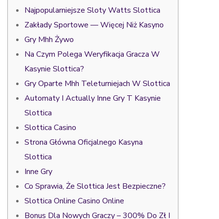
Najpopularniejsze Sloty Watts Slottica
Zakłady Sportowe — Więcej Niż Kasyno
Gry Mhh Żywo
Na Czym Polega Weryfikacja Gracza W
Kasynie Slottica?
Gry Oparte Mhh Teleturniejach W Slottica
Automaty I Actually Inne Gry T Kasynie
Slottica
Slоttіса Саsіnо
Strona Główna Oficjalnego Kasyna
Slottica
Inne Gry
Co Sprawia, Że Slottica Jest Bezpieczne?
Slottica Online Casino Online
Bonus Dla Nowych Graczy – 300% Do Zł I