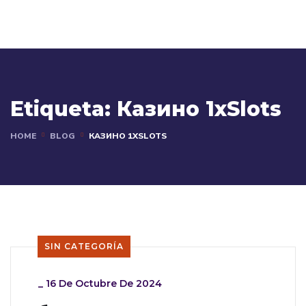
Etiqueta:
Казино 1xSlots
HOME
BLOG
КАЗИНО 1XSLOTS
SIN CATEGORÍA
_
16 De Octubre De 2024