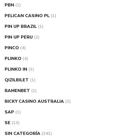
PBN
(1)
PELICAN CASINO PL
(1)
PIN UP BRAZIL
(1)
PIN UP PERU
(2)
PINCO
(4)
PLINKO
(4)
PLINKO IN
(1)
QIZILBILET
(1)
RAMENBET
(1)
RICKY CASINO AUSTRALIA
(2)
SAP
(1)
SE
(13)
SIN CATEGORÍA
(341)