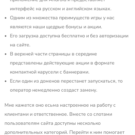
интерфейс на русском и английском языках.
Одним из множества преимуществ игры у нас
являются наши щедрые бонусы и акции.
Его загрузка доступна бесплатно и без авторизации
на сайте.
В верхней части страницы в середине
представлены действующие акции в формате
компактной карусели с баннерами.
Если один из доменов перестанет запускаться, то
оператор немедленно создаст замену.
Мне кажется оно есьма настроенное на работу с
клиентами и ответственное. Вместе со слотами
пользователям сайта доступны несколько
дополнительных категорий. Перейти к ним помогает