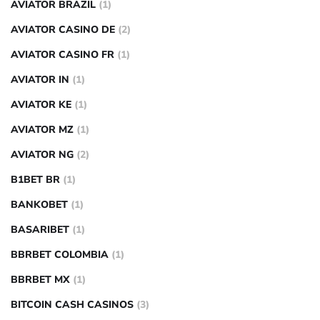
AVIATOR BRAZIL
(1)
AVIATOR CASINO DE
(2)
AVIATOR CASINO FR
(1)
AVIATOR IN
(1)
AVIATOR KE
(1)
AVIATOR MZ
(1)
AVIATOR NG
(2)
B1BET BR
(1)
BANKOBET
(1)
BASARIBET
(1)
BBRBET COLOMBIA
(1)
BBRBET MX
(1)
BITCOIN CASH CASINOS
(3)