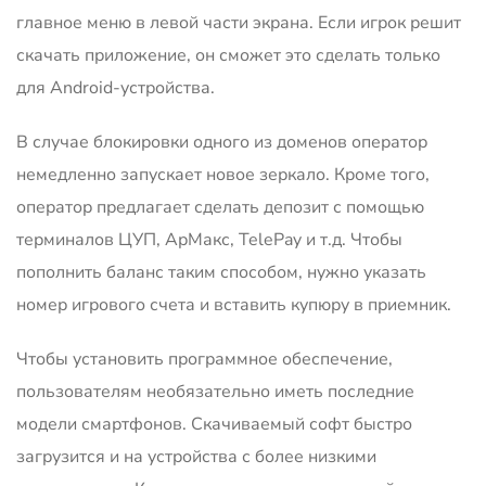
главное меню в левой части экрана. Если игрок решит
скачать приложение, он сможет это сделать только
для Android-устройства.
В случае блокировки одного из доменов оператор
немедленно запускает новое зеркало. Кроме того,
оператор предлагает сделать депозит с помощью
терминалов ЦУП, АрМакс, TelePay и т.д. Чтобы
пополнить баланс таким способом, нужно указать
номер игрового счета и вставить купюру в приемник.
Чтобы установить программное обеспечение,
пользователям необязательно иметь последние
модели смартфонов. Скачиваемый софт быстро
загрузится и на устройства с более низкими