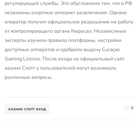
регулирующей службы. Это обусловлено тем, что в РФ
незаконны азартные интернет развлечения. Однако
оператор получил официальное разрешение на работу
от контролирующего органа Кюрасао. Независимые
эксперты изучили правила платформы, настройки
доступных аппаратов и одобрили выдачу Curaçao
Gaming License. После входа на официальный сайт
казино Слотт у пользователей могут возникнуть
различные вопросы.
9
казино слотт вход