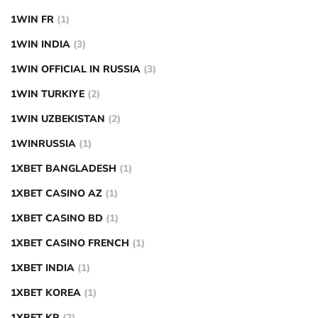
1WIN FR
(1)
1WIN INDIA
(3)
1WIN OFFICIAL IN RUSSIA
(3)
1WIN TURKIYE
(2)
1WIN UZBEKISTAN
(2)
1WINRUSSIA
(1)
1XBET BANGLADESH
(1)
1XBET CASINO AZ
(1)
1XBET CASINO BD
(1)
1XBET CASINO FRENCH
(1)
1XBET INDIA
(1)
1XBET KOREA
(1)
1XBET KR
(2)