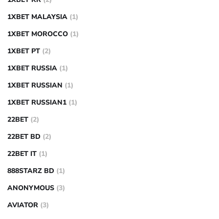
1XBET MALAYSIA
(1)
1XBET MOROCCO
(1)
1XBET PT
(2)
1XBET RUSSIA
(1)
1XBET RUSSIAN
(1)
1XBET RUSSIAN1
(1)
22BET
(2)
22BET BD
(2)
22BET IT
(1)
888STARZ BD
(1)
ANONYMOUS
(3)
AVIATOR
(3)