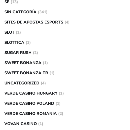
SE
(13)
SIN CATEGORÍA
(341)
SITES DE APOSTAS ESPORTS
(4)
SLOT
(1)
SLOTTICA
(1)
SUGAR RUSH
(2)
SWEET BONANZA
(1)
SWEET BONANZA TR
(1)
UNCATEGORIZED
(4)
VERDE CASINO HUNGARY
(1)
VERDE CASINO POLAND
(1)
VERDE CASINO ROMANIA
(2)
VOVAN CASINO
(1)