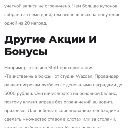
учетной записи не ограничено. Чем больше купонов
собрано за семь дней, тем выше шансы на получение
одной из 20 наград.
Другие Акции И
Бонусы
Например, в казино Slott проходит акция
«Таинственные боксы» от студии Wazdan. Провайдер
раздает игрокам лутбоксы с денежными наградами до
5000 рублей. Они начисляются на основной баланс,
поэтому клиент вправе без ограничений выводить
призовые. Для победы в соревнованиях необходимо
сделать множество ставок в слотах или за столами,
которые выберет оператор. Клиент получает