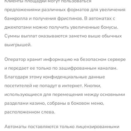
Клиенты площадки могут пользоваться
предложениями различных форматов для увеличения
банкролла и получения фриспинов. В автоматах с
джекпотами можно получить увеличенные бонусы.
Суммы выплат оказываются заметно выше обычных
выигрышей.
Оператор хранит информацию на безопасном сервере
и передает ее только по зашифрованным каналам.
Благодаря этому конфиденциальные данные
посетителей не попадут в интернет. Кнопки,
использующиеся для перемещения между основными
разделами казино, собраны в боковом меню,
расположенном слева.
Автоматы поставляются только лицензированными