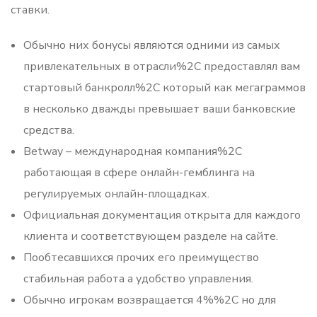
ставки.
Обычно них бонусы являются одними из самых
привлекательных в отрасли%2C предоставлял вам
стартовый банкролл%2C который как мегаграммов
в несколько дважды превышает ваши банковские
средства.
Betway – международная компания%2C
работающая в сфере онлайн-гемблинга на
регулируемых онлайн-площадках.
Официальная документация открыта для каждого
клиента и соответствующем разделе на сайте.
Пообтесавшихся прочих его преимущество
стабильная работа а удобство управления.
Обычно игрокам возвращается 4%%2C но для