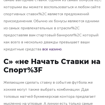
самые выгодные ставки. Одним из самых бонусов%2C
которыми вы можете воспользоваться и любом сайте
спортивных ставок%2C является предложений
присоединения. Обычно их бонусы являются одними
из самых привлекательных в отрасли%2C
предоставляя вам стартовый банкролл%2C который
как всего в несколько дважды превышает ваши
кредитные средства
все казино
.
С» «не Начать Ставки на
Спорт%3F
Желающим сделать ставку в события футбола же
хоккея могут также выбрать комбинации. Ддя
топовых матчей букмекерская контора предлагает
мысленно на угловые. А линии есть только самые