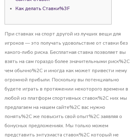
Как делать Ставки%3F
При ставках на спорт другой из лучших вещи для
игроков — это получать удовольствие от ставки без
какого-либо риска. Бесплатная ставка позволяет вы
взять на сам гораздо более значительными риск%2C
чем обычно%2C и иногда как может привести нему
огромной прибыли. Поскольку вы потенциально
будете играть в протяжении некоторого времени в
любой из платформ спортивных ставок%2C них мы
предлагаем на нашем сайте%2C вас нужно
понять%2C же повысить свой опыт%2C заявляя о
бонусных предложениях. Мы только можем
представить энтузиаста ставок%2C который не