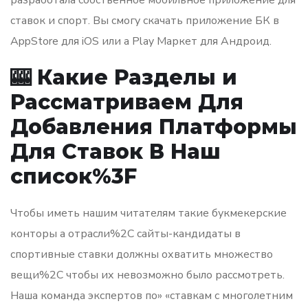
разработала собственное мобильное приложение для
ставок и спорт. Вы смогу скачать приложение БК в
AppStore для iOS или а Play Маркет для Андроид.
🎰 Какие Разделы и
Рассматриваем Для
Добавления Платформы
Для Ставок В Наш
список%3F
Чтобы иметь нашим читателям такие букмекерские
конторы а отрасли%2C сайты-кандидаты в
спортивные ставки должны охватить множество
вещи%2C чтобы их невозможно было рассмотреть.
Наша команда экспертов по» «ставкам с многолетним