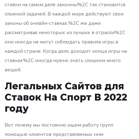
ставки на самом деле законны%2C так становится
сложной задачей. В каждой мире действуют свои
законы об онлайн-ставках.%2C же даже
рассматривая некоторых из лучших в отрасли%2C
они иногда не могут соблюдать правила игры в
каждой стране. Когда дело доходит конца игры на
ставках%2C иногда нужно знать слишком много
вещей.
Легальных Сайтов для
Ставок На Спорт В 2022
году
Вот почему мы постоянно ищем работу групп
помощью клиентов представляемых ним