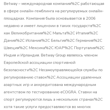
Betway – международная компания%2C работающая
в сфере онлайн-гемблинга на регулируемых онлайн-
площадках. Компания была основывается в 2006
недавно и имеет лицензии в таких государств%2C
как Великобритания%2C Мальта%2C Италия%2C
Дания%2C Испания%2C Бельгия%2C Германия%2C
Швеция%2C Мексика%2C ЮАР%2C Португалия%2C
Индия и Ирландия. Betway Group являлось членом
Европейской ассоциации спортивной
безопасности%2C Несамоуправляющейся службы по
регулированию ставок%2C Ассоциации удаленных
азартных игр и аккредитована международным
агентством по тестированию eCOGRA. Ставки на
спорт регулируются лишь а нескольких странах%2C
хотя такие услуги предоставляются во многих