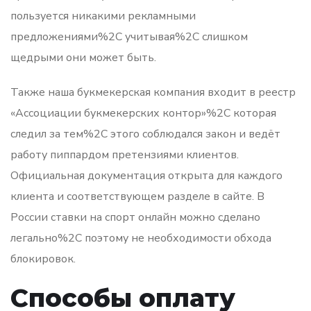
пользуется никакими рекламными
предложениями%2C учитывая%2C слишком
щедрыми они может быть.
Также наша букмекерская компания входит в реестр
«Ассоциации букмекерских контор»%2C которая
следил за тем%2C этого соблюдался закон и ведёт
работу пиппардом претензиями клиентов.
Официальная документация открыта для каждого
клиента и соответствующем разделе в сайте. В
России ставки на спорт онлайн можно сделано
легально%2C поэтому не необходимости обхода
блокировок.
Способы оплату