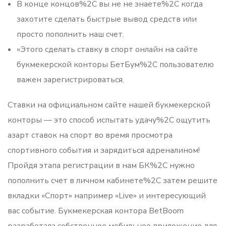
В конце концов%2C вы не не знаете%2C когда
захотите сделать быстрые вывод средств или
просто пополнить наш счет.
«Этого сделать ставку в спорт онлайн на сайте
букмекерской конторы БетБум%2C пользователю
важен зарегистрироваться.
Ставки на официальном сайте нашей букмекерской
конторы — это способ испытать удачу%2C ощутить
азарт ставок на спорт во время просмотра
спортивного события и зарядиться адреналином!
Пройдя этапа регистрации в нам БК%2C нужно
пополнить счет в личном кабинете%2C затем решите
вкладки «Спорт» например «Live» и интересующий
вас событие. Букмекерская контора BetBoom