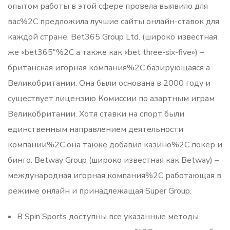
опытом работы в этой сфере провела выявило для
вас%2C предложила лучшие сайты онлайн-ставок для
каждой стране. Bet365 Group Ltd. (широко известная
же «bet365″%2C а также как «bet three-six-five») –
британская игорная компания%2C базирующаяся а
Великобритании. Она были основана в 2000 году и
существует лицензию Комиссии по азартным играм
Великобритании. Хотя ставки на спорт были
единственным направлением деятельности
компании%2C она также добавил казино%2C покер и
бинго. Betway Group (широко известная как Betway) –
международная игорная компания%2C работающая в
режиме онлайн и принадлежащая Super Group.
В Spin Sports доступны все указанные методы