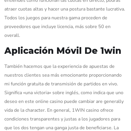
entiendes cómo funcionan las cuotas en directo, podrás
atraer cuotas altas y hacer una postura bastante lucrativa.
Todos los juegos para nuestra gama proceden de
proveedores que incluye licencia, más sobre 50 en
overall.
Aplicación Móvil De 1win
También hacemos que la experiencia de apuestas de
nuestros clientes sea más emocionante proporcionando
mi función gratuita de transmisión de partidos en vivo.
Significa «una victoria» sobre inglés, como indica que uno
deseo en este online casino puede cambiar are generally
vida de la character. En general, 1WIN casino ofrece
condiciones transparentes y justas a los jugadores para
que los dos tengan una ganga justa de beneficiarse. La