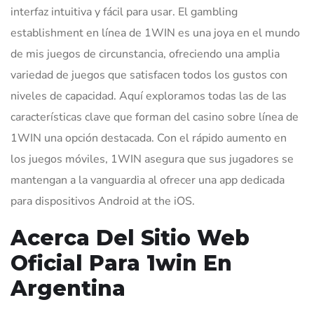
interfaz intuitiva y fácil para usar. El gambling
establishment en línea de 1WIN es una joya en el mundo
de mis juegos de circunstancia, ofreciendo una amplia
variedad de juegos que satisfacen todos los gustos con
niveles de capacidad. Aquí exploramos todas las de las
características clave que forman del casino sobre línea de
1WIN una opción destacada. Con el rápido aumento en
los juegos móviles, 1WIN asegura que sus jugadores se
mantengan a la vanguardia al ofrecer una app dedicada
para dispositivos Android at the iOS.
Acerca Del Sitio Web
Oficial Para 1win En
Argentina