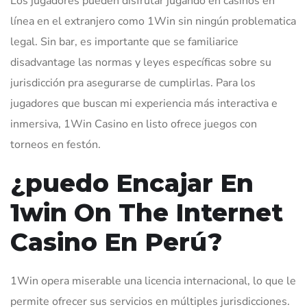
Los jugadores pueden disfrutar jugando en casinos en
línea en el extranjero como 1Win sin ningún problematica
legal. Sin bar, es importante que se familiarice
disadvantage las normas y leyes específicas sobre su
jurisdicción pra asegurarse de cumplirlas. Para los
jugadores que buscan mi experiencia más interactiva e
inmersiva, 1Win Casino en listo ofrece juegos con
torneos en festón.
¿puedo Encajar En
1win On The Internet
Casino En Perú?
1Win opera miserable una licencia internacional, lo que le
permite ofrecer sus servicios en múltiples jurisdicciones.