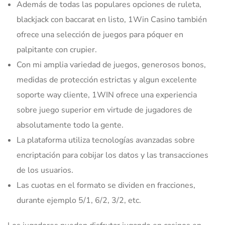
Además de todas las populares opciones de ruleta,
blackjack con baccarat en listo, 1Win Casino también
ofrece una selección de juegos para póquer en
palpitante con crupier.
Con mi amplia variedad de juegos, generosos bonos,
medidas de protección estrictas y algun excelente
soporte way cliente, 1WIN ofrece una experiencia
sobre juego superior em virtude de jugadores de
absolutamente todo la gente.
La plataforma utiliza tecnologías avanzadas sobre
encriptación para cobijar los datos y las transacciones
de los usuarios.
Las cuotas en el formato se dividen en fracciones,
durante ejemplo 5/1, 6/2, 3/2, etc.