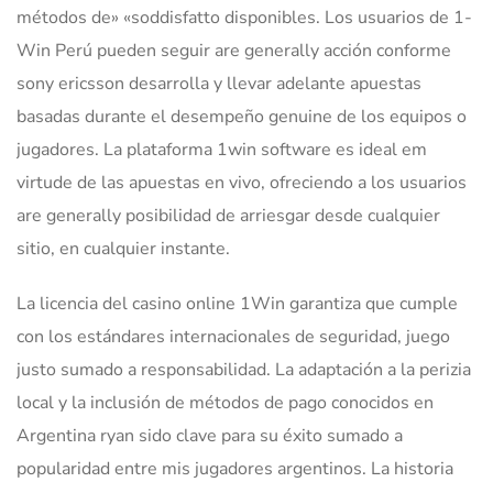
métodos de» «soddisfatto disponibles. Los usuarios de 1-
Win Perú pueden seguir are generally acción conforme
sony ericsson desarrolla y llevar adelante apuestas
basadas durante el desempeño genuine de los equipos o
jugadores. La plataforma 1win software es ideal em
virtude de las apuestas en vivo, ofreciendo a los usuarios
are generally posibilidad de arriesgar desde cualquier
sitio, en cualquier instante.
La licencia del casino online 1Win garantiza que cumple
con los estándares internacionales de seguridad, juego
justo sumado a responsabilidad. La adaptación a la perizia
local y la inclusión de métodos de pago conocidos en
Argentina ryan sido clave para su éxito sumado a
popularidad entre mis jugadores argentinos. La historia