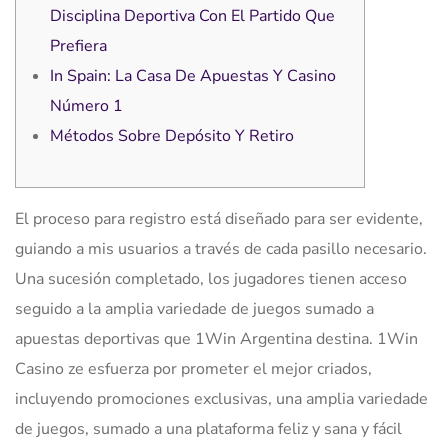
Disciplina Deportiva Con El Partido Que
Prefiera
In Spain: La Casa De Apuestas Y Casino
Número 1
Métodos Sobre Depósito Y Retiro
El proceso para registro está diseñado para ser evidente,
guiando a mis usuarios a través de cada pasillo necesario.
Una sucesión completado, los jugadores tienen acceso
seguido a la amplia variedade de juegos sumado a
apuestas deportivas que 1Win Argentina destina. 1Win
Casino ze esfuerza por prometer el mejor criados,
incluyendo promociones exclusivas, una amplia variedade
de juegos, sumado a una plataforma feliz y sana y fácil