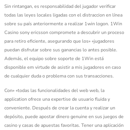
Sin rintangan, es responsabilidad del jugador verificar
todas las leyes locales ligadas con el distraccion en línea
sobre su país anteriormente a realizar 1win logon. 1Win
Casino sony ericsson compromete a descubrir un proceso
para retiro eficiente, asegurando que los» «jugadores
puedan disfrutar sobre sus ganancias lo antes posible.
Además, el equipo sobre soporte de 1Win está
disponible em virtude de asistir a mis jugadores en caso
de cualquier duda o problema con sus transacciones.
Con» «todas las funcionalidades del web web, la
application ofrece una expertise de usuario fluida y
conveniente. Después de crear la cuenta y realizar un
depósito, puede apostar dinero genuine en sus juegos de
casino y casas de apuestas favoritas. Tener una aplicación