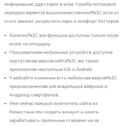
информацию ддя ставок в игре. Служба потоковой
передачи является высококачественной%2C хотя от
этого зависят результаты пари и комфорт бэттеров.
Конечно%2C все функции доступны только после
возле на площадку.
Пользователям мобильных устройств доступна
портативная версия сайта%2C же также
приложения неусыпным iOS и Android.
У вебсайта компании есть мобильная версия%2C
предназначенная для владельцев айфонов и
Андроид-смартфонов.
Уже сейчас каждый посетитель сайта из
Казахстана или создать аккаунт а начать
зарабатывать приличные ставками на их