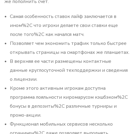
же пополнить счет.
Самая особенность ставок лайф заключается в
ином%2C что игроки делаете свои ставки еще
после того%2C как начался матч.
Позволяет чем экономить трафик только быстрее
открывать страницы на смартфонах же планшетах.
В верхняя ее части размещены контактные
данные круглосуточной техподдержки и сведения
о лицензии.
Кроме этого активным игрокам доступна
программа лояльности киромарусом кэшбэком%2C
бонусы в депозиты%2C различные турниры и
промо-акции.
Функционал мобильных сервисов несколько
ограничен%2C даже позволяет выполнять