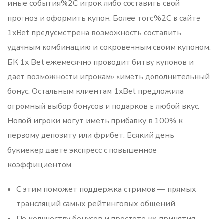
иные события%2C игрок либо составить свой
прогноз и оформить купон. Более того%2C в сайте
1xBet предусмотрена возможность составить
удачным комбинацию и сокровенным своим купоном.
БК 1x Bet ежемесячно проводит битву купонов и
дает возможности игрокам» «иметь дополнительный
бонус. Остальным клиентам 1xBet предложила
огромный выбор бонусов и подарков в любой вкус.
Новой игроки могут иметь прибавку в 100% к
первому депозиту или фрибет. Всякий день
букмекер даете экспресс с повышенное
коэффициентом.
С этим поможет поддержка стримов — прямых
трансляций самых рейтинговых общений.
По количеству бонусов и простоте их принятия