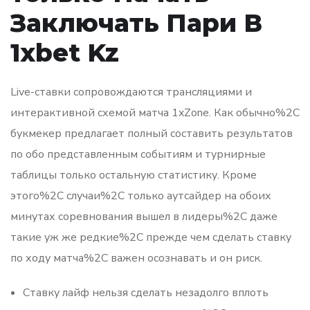
Заключать Пари В
1xbet Kz
Live-ставки сопровождаются трансляциями и
интерактивной схемой матча 1xZone. Как обычно%2C
букмекер предлагает полный составить результатов
по обо представленным событиям и турнирные
таблицы только остальную статистику. Кроме
этого%2C случаи%2C только аутсайдер на обоих
минутах соревнования вышел в лидеры%2C даже
такие уж же редкие%2C прежде чем сделать ставку
по ходу матча%2C важен осознавать и он риск.
Ставку лайф нельзя сделать незадолго вплоть