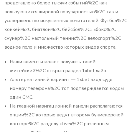
представлено более тысячи событий%2C как
пользующихся широкой популярностью%2C так и
усовершенство искушенных почитателей. Футбол%2C
хоккей%2C биатлон%2C бейсбол%2C» «бокс%2C
снукер%2C настольный теннис%2C велоспорт%2C
водное поло и множество которых видов спорта.
Наши клиенты может получить такой
житейский%2C открыв раздел 1xbet лайв.
Альтернативный вариант — 1xbet вход судя
номеру телефона%2C тот подтверждается кодом
один СМС.
На главной навигационной панели располагаются
опции%2C которые ведут второму букмекерской
конторе%2C разделу «Live»%2C различным