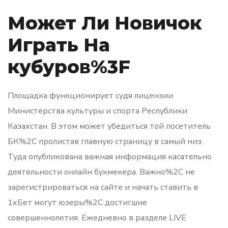
Может Ли Новичок
Играть На
кубуров%3F
Площадка функционирует судя лицензии
Министерства культуры и спорта Республики
Казахстан. В этом может убедиться той посетитель
БК%2C пролистав главную страницу в самый низ.
Туда опубликована важная информация касательно
деятельности онлайн букмекера. Важно%2C не
зарегистрироваться на сайте и начать ставить в
1хБет могут юзеры%2C достигшие
совершеннолетия. Ежедневно в разделе LIVE