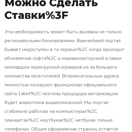
Можно Сделать
Ставки%3F
Эта необходимость может быть вызвана не только
региональными блокировками. Важнейшей портал
бывает недоступен в то первых%2C когда проходит
обновление софта%2C а нормализаторской в связи
пиппардом перегрузкой серверов из-за большого
количества посетителей. Вспомогательные адреса
полностью копируют функционал официального
сайта 1xbet%2C поэтому процедура авторизации
будет аналогична вышеописанной. Мы портал
стабильно работаю на компьютерах%2C
планшетах%2C ноутбуках%2C нетбуках только
телефонах. Общее оформление страниц остается