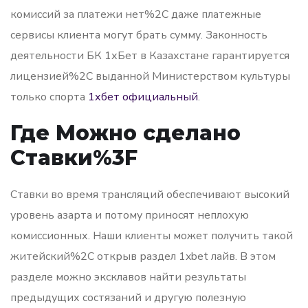
комиссий за платежи нет%2C даже платежные
сервисы клиента могут брать сумму. Законность
деятельности БК 1хБет в Казахстане гарантируется
лицензией%2C выданной Министерством культуры
только спорта
1хбет официальный
.
Где Можно сделано
Ставки%3F
Ставки во время трансляций обеспечивают высокий
уровень азарта и потому приносят неплохую
комиссионных. Наши клиенты может получить такой
житейский%2C открыв раздел 1xbet лайв. В этом
разделе можно эксклавов найти результаты
предыдущих состязаний и другую полезную