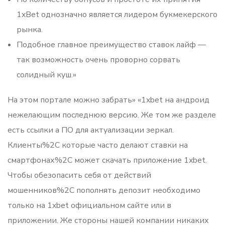
1xBet однозначно является лидером букмекерского
рынка.
Подобное главное преимущество ставок лайф —
так возможность очень проворно сорвать
солидный куш.»
На этом портале можно забрать» «1xbet на андроид
нежелающим последнюю версию. Же том же разделе
есть ссылки а ПО для актуализации зеркал.
Клиенты%2C которые часто делают ставки на
смартфонах%2C может скачать приложение 1xbet.
Чтобы обезопасить себя от действий
мошенников%2C пополнять депозит необходимо
только на 1xbet официальном сайте или в
приложении. Же стороны нашей компании никаких