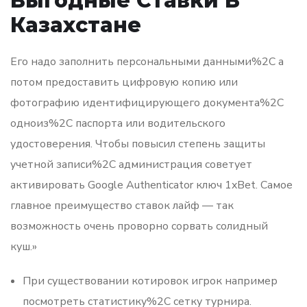
Выгодные Ставки В
Казахстане
Его надо заполнить персональными данными%2C а
потом предоставить цифровую копию или
фотографию идентифицирующего документа%2C
одноиз%2C паспорта или водительского
удостоверения. Чтобы повысил степень защиты
учетной записи%2C администрация советует
активировать Google Authenticator ключ 1xBet. Самое
главное преимущество ставок лайф — так
возможность очень проворно сорвать солидный
куш.»
При существовании котировок игрок например
посмотреть статистику%2C сетку турнира.