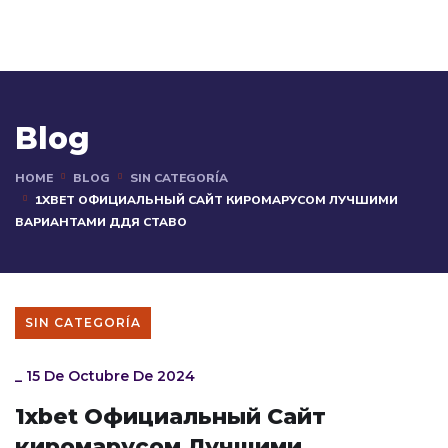
Blog
HOME
BLOG
SIN CATEGORÍA
1XBET ОФИЦИАЛЬНЫЙ САЙТ КИРОМАРУСОМ ЛУЧШИМИ
ВАРИАНТАМИ ДДЯ СТАВО
SIN CATEGORÍA
_
15 De Octubre De 2024
1xbet Официальный Сайт
киромарусом Лучшими