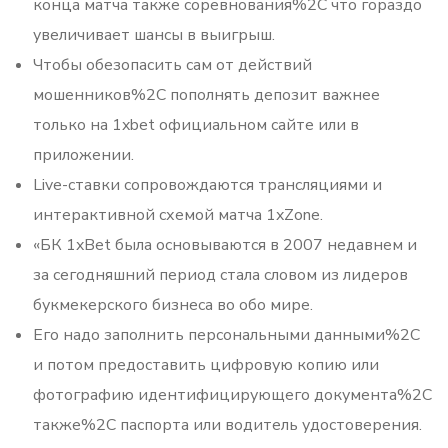
конца матча также соревнования%2C что гораздо
увеличивает шансы в выигрыш.
Чтобы обезопасить сам от действий
мошенников%2C пополнять депозит важнее
только на 1xbet официальном сайте или в
приложении.
Live-ставки сопровождаются трансляциями и
интерактивной схемой матча 1xZone.
«БК 1xBet была основываются в 2007 недавнем и
за сегодняшний период стала словом из лидеров
букмекерского бизнеса во обо мире.
Его надо заполнить персональными данными%2C
и потом предоставить цифровую копию или
фотографию идентифицирующего документа%2C
также%2C паспорта или водитель удостоверения.