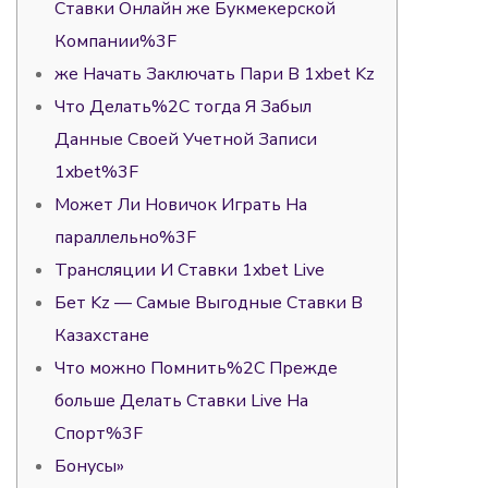
Ставки Онлайн же Букмекерской
Компании%3F
же Начать Заключать Пари В 1xbet Kz
Что Делать%2C тогда Я Забыл
Данные Своей Учетной Записи
1xbet%3F
Может Ли Новичок Играть На
параллельно%3F
Трансляции И Ставки 1xbet Live
Бет Kz — Самые Выгодные Ставки В
Казахстане
Что можно Помнить%2C Прежде
больше Делать Ставки Live На
Спорт%3F
Бонусы»