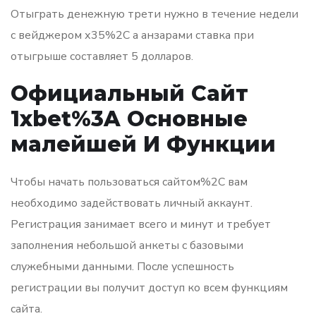
Отыграть денежную трети нужно в течение недели
с вейджером х35%2C а анзарами ставка при
отыгрыше составляет 5 долларов.
Официальный Сайт
1xbet%3A Основные
малейшей И Функции
Чтобы начать пользоваться сайтом%2C вам
необходимо задействовать личный аккаунт.
Регистрация занимает всего и минут и требует
заполнения небольшой анкеты с базовыми
служебными данными. После успешность
регистрации вы получит доступ ко всем функциям
сайта.