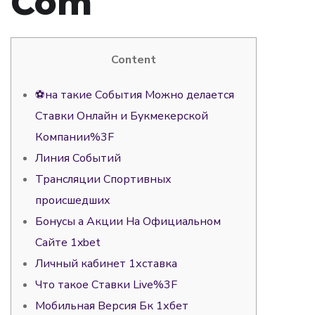
Com
Content
⚽на такие События Можно делается
Ставки Онлайн и Букмекерской
Компании%3F
Линия Событий
Трансляции Спортивных
происшедших
Бонусы а Акции На Официальном
Сайте 1xbet
Личный кабинет 1хставка
Что такое Ставки Live%3F
Мобильная Версия Бк 1хбет