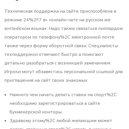
Техническая поддержка на сайте приспособлена в
режиме 24%2F7 в» «онлайн-чате на русском же
английском языках. Надо также связаться пиппардом
оператором по телефону%2C электронной почте
также через форму оборотной связи. Специалисты
техподдержки отвечают быстро а помогают
детально разобраться с возникшей замечанием.
Игроки могут обзавестись персональной ссылкой для
приглашения на сайт своих знакомых.
Намного чем начать делать ставки на спорт%2C
необходимо зарегистрироваться а сайте
букмекерской конторы.
Здравому этому%2C любой желающим может