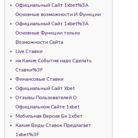
Официальный Сайт 1xbet%3A
Основные возможности И Функции
Официальный Сайт 1xbet%3A
Основные Функции только
Возможности Сайта
Live Ставки
на Какие События надо Сделать
Ставки%3F
Финансовые Ставки
Официальный Сайт Xbet
Отзывы Пользователей О
Официальном Сайте 1xbet
Мобильная Версия Бк 1хбет
Какие Виды Ставок Предлагает
1xbet%3F