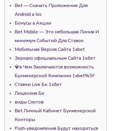
Bet — Скачать Приложение Для
Android а Іos
Бонусы а Акции
Bet Mobile — Это небольшая Линия И
минимум Событий Для Ставок
Мобильная Версия Сайта 1xbet
Зеркало официальным Сайта 1хбет
💎в Чем Заключаются возможность
Букмекерской Компании 1xbet%3F
Ставки Live Бк 1хбет
Лицензия Бк
виды Слотов
Bet Личный Кабинет Букмекерской
Конторы
Push-уведомления Будут находиться