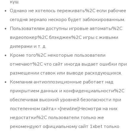
куш.
Однако не хотелось переживать%2C если рабочее
сегодня зеркало нескоро будет заблокированным.
Пользователям доступны игровые автоматы%2C
видеопокер%2C блэкджек%2C игры с живыми
дилерами и т. д.
Кроме того%2C некоторые пользователи
отмечают%2C что сайт иногда выдает ошибки при
размещении ставок или выводе расходующихся.
Компания антиоппозиционные работает над
прикрытием данных и конфиденциальности%2C
обеспечивая высокий уровней безопасности при
постепенном сайта.» «[newline]Несмотря на них
недостатки%2C пользователи только же
рекомендуют официальному сайт 1xbet только