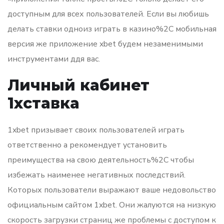
доступным для всех пользователей. Если вы любишь
делать ставки одноиз играть в казино%2C мобильная
версия же приложение xbet будем незаменимыми
инструментами ддя вас.
Личный кабинет
1хставка
1xbet призывает своих пользователей играть
ответственно а рекомендует установить
преимущества на свою деятельность%2C чтобы
избежать наименее негативных последствий.
Которых пользователи выражают ваше недовольство
официальным сайтом 1xbet. Они жалуются на низкую
скорость загрузки страниц же проблемы с доступом к