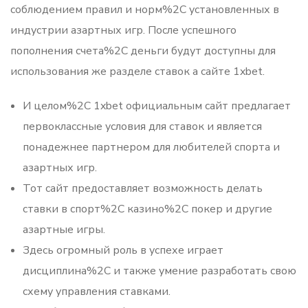
соблюдением правил и норм%2C установленных в
индустрии азартных игр. После успешного
пополнения счета%2C деньги будут доступны для
использования же разделе ставок а сайте 1xbet.
И целом%2C 1xbet официальным сайт предлагает
первоклассные условия для ставок и является
понадежнее партнером для любителей спорта и
азартных игр.
Тот сайт предоставляет возможность делать
ставки в спорт%2C казино%2C покер и другие
азартные игры.
Здесь огромный роль в успехе играет
дисциплина%2C и также умение разработать свою
схему управления ставками.