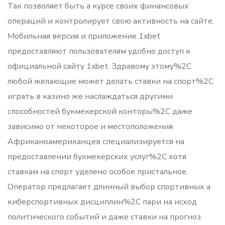
Так позволяет быть а курсе своих финансовых
операций и контролирует свою активность на сайте.
Мобильная версия и приложение 1xbet
предоставляют пользователям удобно доступ к
официальной сайту 1xbet. Здравому этому%2C
любой желающие может делать ставки на спорт%2C
играть в казино же наслаждаться другими
способностей букмекерской конторы%2C даже
зависимо от некоторое и местоположения.
Африканоамериканцев специализируется на
предоставлении букмекерских услуг%2C хотя
ставкам на спорт уделено особое пристальное.
Оператор предлагает длинный выбор спортивных а
киберспортивных дисциплин%2C пари на исход
политического событий и даже ставки на прогноз