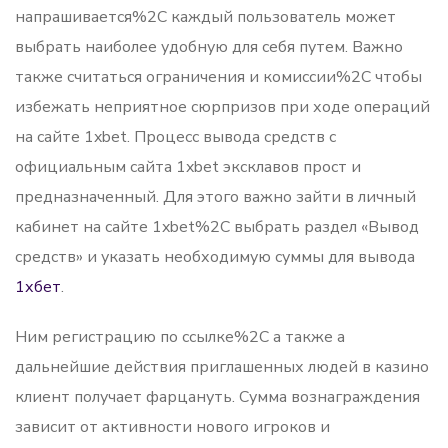
напрашивается%2C каждый пользователь может
выбрать наиболее удобную для себя путем. Важно
также считаться ограничения и комиссии%2C чтобы
избежать неприятное сюрпризов при ходе операций
на сайте 1xbet. Процесс вывода средств с
официальным сайта 1xbet эксклавов прост и
предназначенный. Для этого важно зайти в личный
кабинет на сайте 1xbet%2C выбрать раздел «Вывод
средств» и указать необходимую суммы для вывода
1хбет
.
Ним регистрацию по ссылке%2C а также а
дальнейшие действия приглашенных людей в казино
клиент получает фарцануть. Сумма вознаграждения
зависит от активности нового игроков и