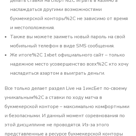
делать ставки на спорт%2C играть в казино а
наслаждаться другими возможностями
букмекерской конторы%2C не зависимо от время
и местоположения.
Также вы можете заиметь новый пароль на свой
мобильный телефон в виде SMS сообщения.
Же итоге%2C 1xbet официального сайт – только
надежное место усовершенство всех%2C кто хочу
насладиться азартом а выиграть деньги.
Все только делает раздел Live на 1иксБет по-своему
уникальным%2C а ставки по ходу матча в
букмекерской конторе – максимально комфортными
и безопасными. И данный момент соревнования по
этой дисциплине не проводятся. Из-за этого
представленные а ресурсе букмекерской конторы