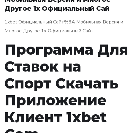
Другое 1х Официальный Сай
1xbet Официальный Сайт%3A Мобильная Версия и
Многое Другое 1х Официальный Сайт
Программа Для
Ставок на
Спорт Скачать
Приложение
Клиент 1xbet