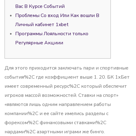
Вас В Курсе Событий
Проблемы Со вход Или Как вошли В
Личный кабинет 1xbet
Программы Лояльности только
Регулярные Акциии
Для этого приходится заключать пари и спортивные
события%2C где коэффициент выше 1. 20. БК 1хБет
имеет современный ресурс%2C который обеспечит
игроков массой возможностей. Ставки на спорт»
«являются лишь одним направлением работы
компании%2C и ее сайте имелись разделы с
форексом%2C финансовыми ставками%2C
нардами%2C азартными играми же бинго.