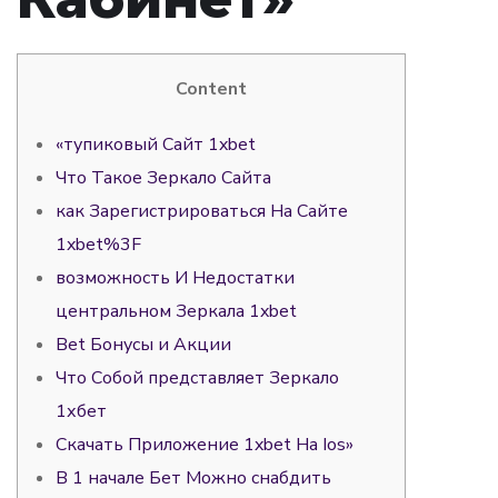
Content
«тупиковый Сайт 1xbet
Что Такое Зеркало Сайта
как Зарегистрироваться На Сайте
1xbet%3F
возможность И Недостатки
центральном Зеркала 1xbet
Bet Бонусы и Акции
Что Собой представляет Зеркало
1хбет
Скачать Приложение 1xbet На Ios»
В 1 начале Бет Можно снабдить