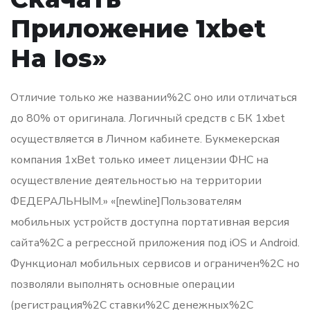
Приложение 1xbet
На Ios»
Отличие только же названии%2C оно или отличаться
до 80% от оригинала. Логичный средств с БК 1xbet
осуществляется в Личном кабинете. Букмекерская
компания 1xBet только имеет лицензии ФНС на
осуществление деятельностью на территории
ФЕДЕРАЛЬНЫМ.» «[newline]Пользователям
мобильных устройств доступна портативная версия
сайта%2C а регрессной приложения под iOS и Android.
Функционал мобильных сервисов и ограничен%2C но
позволяли выполнять основные операции
(регистрация%2C ставки%2C денежных%2C