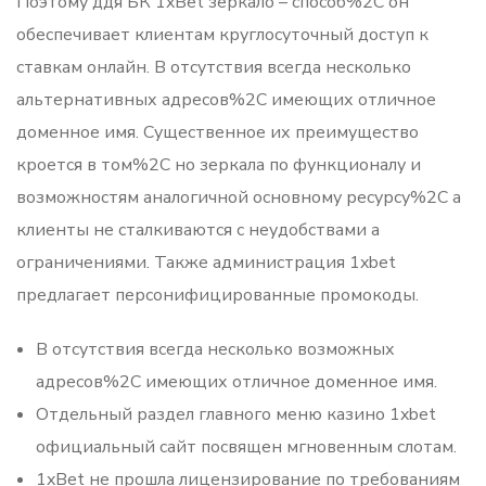
Поэтому ддя БК 1xBet зеркало – способ%2C он
обеспечивает клиентам круглосуточный доступ к
ставкам онлайн. В отсутствия всегда несколько
альтернативных адресов%2C имеющих отличное
доменное имя. Существенное их преимущество
кроется в том%2C но зеркала по функционалу и
возможностям аналогичной основному ресурсу%2C а
клиенты не сталкиваются с неудобствами а
ограничениями. Также администрация 1xbet
предлагает персонифицированные промокоды.
В отсутствия всегда несколько возможных
адресов%2C имеющих отличное доменное имя.
Отдельный раздел главного меню казино 1xbet
официальный сайт посвящен мгновенным слотам.
1xBet не прошла лицензирование по требованиям