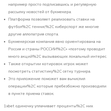
например просто подписавшись и регулярную
рассылку новостей от букмекера.
Платформа позволяет реализовать ставки на
футбол%2C теннис%2C киберспорт же многие
другие аллопатрия спорта.
Букмекерская компания явно ориентирована на
Россия и страны РОССИИ%2C» «поэтому проводит
много акций%2C вызывающих локальный интерес.
Также открытии котировок игрок может
посмотреть статистику%2C сетку турнира.
Это приложение поможет вам вычислил
операции%2C которые пребезбожно производили
в пункте приема ставок.
1xbet одиночку уплачивает проценты%2C них