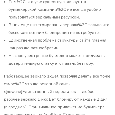
Тем%2C кто уже существует аккаунт в
букмекерской компании%2C не всегда удобно
пользоваться зеркальным ресурсом.
В них еще интегрированы зеркала%2C только что
беспокоиться ним блокировки не потребуется.
Единственная проблема структуры сайта главная
как раз же разнообразии.
На свое усмотрение букмекер может придумать
доверительную ставку этот аванс беттору.
Работающее зеркало 1xBet позволял делать все тоже
самое%2C что же основной сайт.»
«[newline]Единственный недостаток — любое
рабочее зеркало 1 икс Бет блокируют каждые 2 дня
(в среднем). Официальное приложение букмекера
устанавливается из AppStore. Стоит лишь