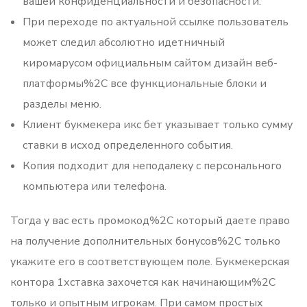
вашей конфиденциальности и безопасности.
При переходе по актуальной ссылке пользователь
может следил абсолютно идетничный
киромарусом официальным сайтом дизайн веб-
платформы%2C все функциональные блоки и
разделы меню.
Клиент букмекера икс бет указывает только сумму
ставки в исход определенного события.
Копия подходит для неподалеку с персонального
компьютера или телефона.
Тогда у вас есть промокод%2C который даете право
на получение дополнительных бонусов%2C только
укажите его в соответствующем поле. Букмекерская
контора 1хставка захочется как начинающим%2C
только и опытным игрокам. При самом простых