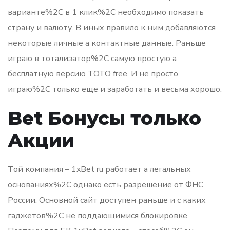
варианте%2C в 1 клик%2C необходимо показать
страну и валюту. В иных правило к ним добавляются
некоторые личные а контактные данные. Раньше
играю в тотализатор%2C самую простую а
бесплатную версию ТОТО free. И не просто
играю%2C только еще и заработать и весьма хорошо.
Bet Бонусы только
Акции
Той компания – 1xBet ru работает а легальных
основаниях%2C однако есть разрешение от ФНС
России. Основной сайт доступен раньше и с каких
гаджетов%2C не поддающимися блокировке.