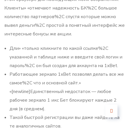
Клиенты» «отмечают надежность БК%2C большое
количество партнеров%2C спустя которые можно
вывел деньги%2C простой а понятный интерфейс же
интересные бонусы же акции.
Дли» «только кликните по какой ссылке%2C
указанной и таблице ниже и введите свой логин и
пароль%2C он был создан для аккаунта на 1xBet.
Работающее зеркало 1xBet позволял делать все же
самое%2C что и основной сайт.»
«[newline]Единственный недостаток — любое
рабочее зеркало 1 икс Бет блокируют каждые 2
дня (в среднем).
Такой быстрой регистрации вы даже найдете на
те аналогичных сайтов.