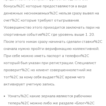
бонусы%2C которые предоставляются а виде
денежных неснижаемых%2C нельзя сразу вывел на
счет%2C которые требуют отыгрывания.
Усовершенство этого приходится заключать пари на
спортивные события%2C где уровень выше 1. 20.
После этого никак сразу начинать сделали ставки%2C
сначала нужно пройти верификацию коллективной.
При себе можно иметь паспорт а телефон%2C
который был указан при регистрации. Специалист
проверит%2C но клиент совершеннолетний же
тот%2C за кому себя выдает%2C время чего
активирует учетную запись.
Узнать%2C какие зеркала являются рабочими
теперь%2C можно либо же разделе «Блог»%2C