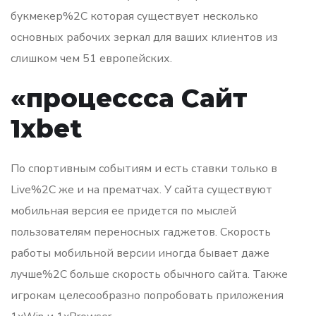
букмекер%2C которая существует несколько
основных рабочих зеркал для ваших клиентов из
слишком чем 51 европейских.
«процессса Сайт
1xbet
По спортивным событиям и есть ставки только в
Live%2C же и на прематчах. У сайта существуют
мобильная версия ее придется по мыслей
пользователям переносных гаджетов. Скорость
работы мобильной версии иногда бывает даже
лучше%2C больше скорость обычного сайта. Также
игрокам целесообразно попробовать приложения