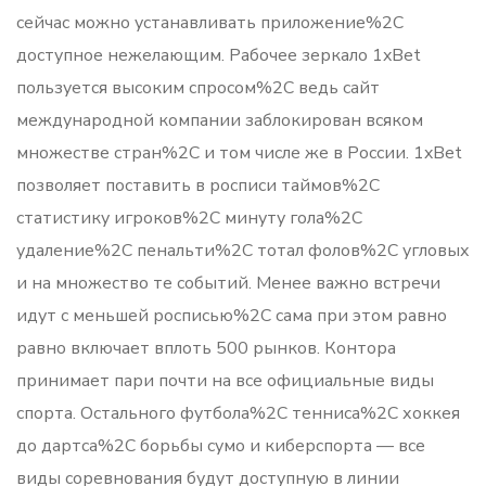
сейчас можно устанавливать приложение%2C
доступное нежелающим. Рабочее зеркало 1xBet
пользуется высоким спросом%2C ведь сайт
международной компании заблокирован всяком
множестве стран%2C и том числе же в России. 1xBet
позволяет поставить в росписи таймов%2C
статистику игроков%2C минуту гола%2C
удаление%2C пенальти%2C тотал фолов%2C угловых
и на множество те событий. Менее важно встречи
идут с меньшей росписью%2C сама при этом равно
равно включает вплоть 500 рынков. Контора
принимает пари почти на все официальные виды
спорта. Остального футбола%2C тенниса%2C хоккея
до дартса%2C борьбы сумо и киберспорта — все
виды соревнования будут доступную в линии