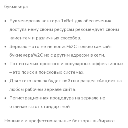
букмекера.
Букмекерская контора 1xBet для обеспечения
доступа нему своим ресурсам рекомендует своим
клиентам и различных способов.
Зеркало – это не не копия%2C только сам сайт
букмекера%2C но с другим адресом в сети.
Тот из самых простого и популярных эффективных
– это поиск а поисковых системах.
Для этого нельзя будет войти а раздел «Акции» на
любом рабочем зеркале сайта.
Регистрационная процедура на зеркале не
отличается от стандартной.
Новички и профессиональные бетторы выбирают