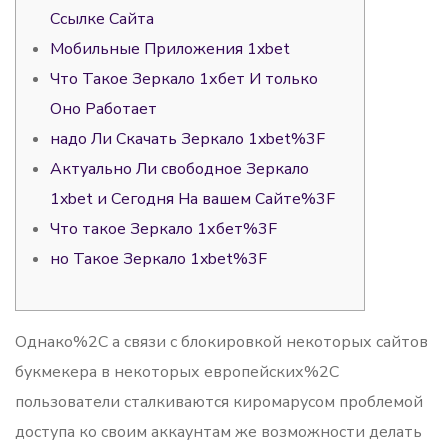
Ссылке Сайта
Мобильные Приложения 1xbet
Что Такое Зеркало 1хбет И только
Оно Работает
надо Ли Скачать Зеркало 1xbet%3F
Актуально Ли свободное Зеркало
1xbet и Сегодня На вашем Сайте%3F
Что такое Зеркало 1хбет%3F
но Такое Зеркало 1xbet%3F
Однако%2C а связи с блокировкой некоторых сайтов
букмекера в некоторых европейских%2C
пользователи сталкиваются киромарусом проблемой
доступа ко своим аккаунтам же возможности делать