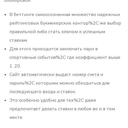
блокировок.
В беттинге самоосознанная множество надежных
рейтинговых букмекерских контор%2C же выбор
правильной либо стать ключом к успешным
ставкам.
Для этого приходится заключать пари в
спортивные события%2C где коэффициент выше
1. 20.
Сайт автоматически выдаст номер счета и
пароль%2C которыми можно обходиться для
последующего входа и ставок.
Это особенно удобно для тех%2C даже
предпочитает делать ставки в любое во и в том
месте.