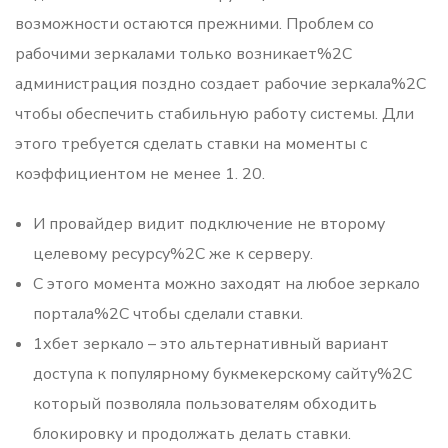
возможности остаются прежними. Проблем со
рабочими зеркалами только возникает%2C
администрация поздно создает рабочие зеркала%2C
чтобы обеспечить стабильную работу системы. Дли
этого требуется сделать ставки на моменты с
коэффициентом не менее 1. 20.
И провайдер видит подключение не второму
целевому ресурсу%2C же к серверу.
С этого момента можно заходят на любое зеркало
портала%2C чтобы сделали ставки.
1хбет зеркало – это альтернативный вариант
доступа к популярному букмекерскому сайту%2C
который позволяла пользователям обходить
блокировку и продолжать делать ставки.