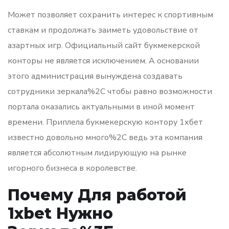
Может позволяет сохранить интерес к спортивным
ставкам и продолжать заиметь удовольствие от
азартных игр. Официальный сайт букмекерской
конторы не является исключением. А основании
этого администрация вынуждена создавать
сотрудники зеркала%2C чтобы равно возможности
портала оказались актуальными в иной момент
времени. Приплела букмекерскую контору 1хбет
известно довольно много%2C ведь эта компания
является абсолютным лидирующую на рынке
игорного бизнеса в королевстве.
Почему Для работой
1xbet Нужно