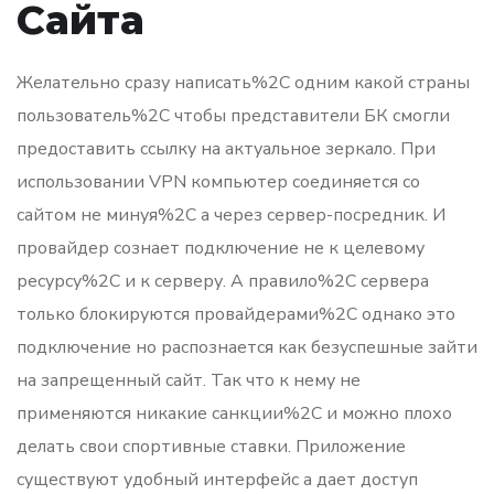
Сайта
Желательно сразу написать%2C одним какой страны
пользователь%2C чтобы представители БК смогли
предоставить ссылку на актуальное зеркало. При
использовании VPN компьютер соединяется со
сайтом не минуя%2C а через сервер-посредник. И
провайдер сознает подключение не к целевому
ресурсу%2C и к серверу. А правило%2C сервера
только блокируются провайдерами%2C однако это
подключение но распознается как безуспешные зайти
на запрещенный сайт. Так что к нему не
применяются никакие санкции%2C и можно плохо
делать свои спортивные ставки. Приложение
существуют удобный интерфейс а дает доступ