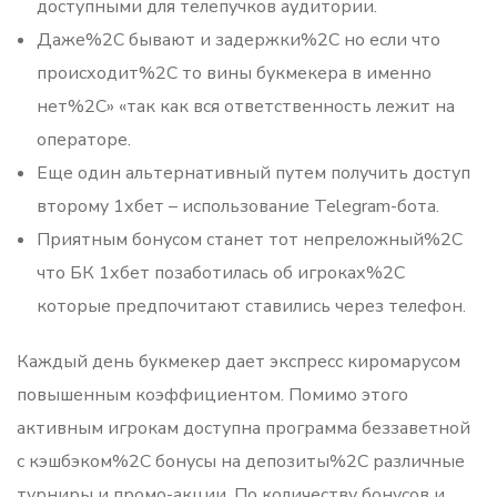
доступными для телепучков аудитории.
Даже%2C бывают и задержки%2C но если что
происходит%2C то вины букмекера в именно
нет%2C» «так как вся ответственность лежит на
операторе.
Еще один альтернативный путем получить доступ
второму 1хбет – использование Telegram-бота.
Приятным бонусом станет тот непреложный%2C
что БК 1хбет позаботилась об игроках%2C
которые предпочитают ставились через телефон.
Каждый день букмекер дает экспресс киромарусом
повышенным коэффициентом. Помимо этого
активным игрокам доступна программа беззаветной
с кэшбэком%2C бонусы на депозиты%2C различные
турниры и промо-акции. По количеству бонусов и