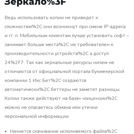
Зеркало%3F
Ведь использовать копии не приведет к
сложностям%2C они возникнут при смене IP-адреса
и гг. п. Мобильным клиентам лучше установить софт –
занимает больше места%2C не требователен к
производительности устройств%2C а доступ
24%2F7. Так как зеркальные ресурсы ничем не
отличаются от официальной портала букмекерской
компании 1 Икс Бет%2C создаются
автоматически%2C беттеры не заметят разницы.
Копии также действуют на базе» «лицензии%2C
можно не опасаетесь обмана или утечки
персональной информации.
Начнется скачивание исполняемого файла%2C