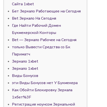
Сайта 1xbet
Бет Зеркало Работающее на Сегодня
Bet Зеркало На Сегодня
Где Найти Рабочий Домен
Букмекерской Конторы
Bet — Зеркало Рабочее на Сегодня
только Вывести Средства со Бк
Париматч
Зеркало 1xbet
Зеркало 1xbet
Виды Бонусов
эти Виды Бонусов нет У Букмекера
Как Обойти Блокировку Зеркала
1хбет%3F
Регистрация ноунсом Зеркальной