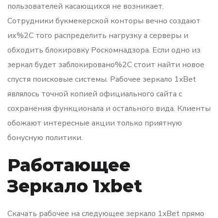
пользователей касающихся не возникает.
Сотрудники букмекерской конторы вечно создают
их%2C того распределить нагрузку а серверы и
обходить блокировку Роскомнадзора. Если одно из
зеркал будет заблокировано%2C стоит найти новое
спустя поисковые системы. Рабочее зеркало 1xBet
являлось точной копией официального сайта с
сохранения функционала и остального вида. Клиенты
обожают интересные акции только приятную
бонусную политики.
Работающее
Зеркало 1xbet
Скачать рабочее на следующее зеркало 1xBet прямо