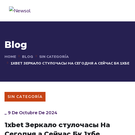
Blog
HOME
BLOG
SIN CATEGORÍA
1XBET ЗЕРКАЛО СТУЛОЧАСЫ НА СЕГОДНЯ А СЕЙЧАС БК 1ХБЕ
SIN CATEGORÍA
_
9 De Octubre De 2024
1xbet Зеркало стулочасы На
Сегодня а Сейчас Бк 1хбе