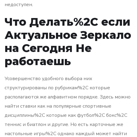
недоступен.
Что Делать%2C если
Актуальное Зеркало
на Сегодня Не
работаешь
Усовершенство удобного выбора них
структурированы по рубрикам%2C которые
располагаются же алфавитном порядке. Здесь можно
найти ставки как на популярные спортивные
дисциплины%2C которые как футбол%2C бокс%2C
теннис и биатлон и другие. Но есть карточные же
настольные игры%2C однако каждый может найти