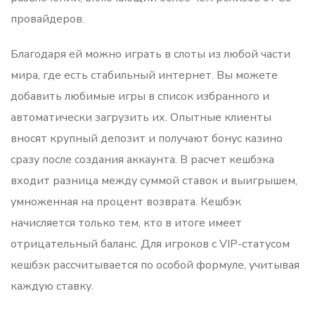
провайдеров.
Благодаря ей можно играть в слоты из любой части
мира, где есть стабильный интернет. Вы можете
добавить любимые игры в список избранного и
автоматически загрузить их. Опытные клиенты
вносят крупный депозит и получают бонус казино
сразу после создания аккаунта. В расчет кешбэка
входит разница между суммой ставок и выигрышем,
умноженная на процент возврата. Кешбэк
начисляется только тем, кто в итоге имеет
отрицательный баланс. Для игроков с VIP-статусом
кешбэк рассчитывается по особой формуле, учитывая
каждую ставку.