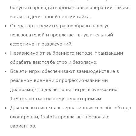
бонусы и проводить финансовые операции так же,
как и на десктопной версии сайта.
Оператор стремится разнообразить досуг
пользователей и предлагает внушительный
ассортимент развлечений.
Независимо от выбранного метода, транзакции
обрабатываются быстро и безопасно.
Все эти игры обеспечивают взаимодействие в
реальном времени с профессиональными
дилерами, что делает опыт игры в live-казино
1xSlots по-настоящему неповторимым.
Для тех, кто ищет альтернативные способы обхода
блокировки, 1xslots предлагает несколько
вариантов.