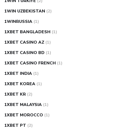
1WIN TURKIYE
(2)
1WIN UZBEKISTAN
(2)
1WINRUSSIA
(1)
1XBET BANGLADESH
(1)
1XBET CASINO AZ
(1)
1XBET CASINO BD
(1)
1XBET CASINO FRENCH
(1)
1XBET INDIA
(1)
1XBET KOREA
(1)
1XBET KR
(2)
1XBET MALAYSIA
(1)
1XBET MOROCCO
(1)
1XBET PT
(2)