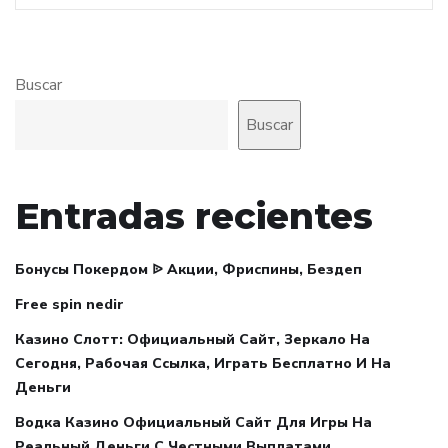
Buscar
Buscar
Entradas recientes
Бонусы Покердом ᐉ Акции, Фриспины, Бездеп
Free spin nedir
Казино Слотт: Официальный Сайт, Зеркало На
Сегодня, Рабочая Ссылка, Играть Бесплатно И На
Деньги
Водка Казино Официальный Сайт Для Игры На
Реальный Деньги С Честными Выплатами