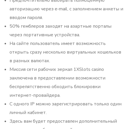
Предпочтительно выбирать полноценную
авторизацию через e-mail, с заполнением анкеты и
вводом пароля.
50% гемблеров заходят на азартные порталы
через портативные устройства.
На сайте пользователь имеет возможность
открыть сразу несколько виртуальных кошельков
в разных валютах.
Миссия сети рабочих зеркал 1XSlots casino
заключена в предоставлении возможности
беспрепятственно обходить блокировки
интернет-провайдера.
С одного IP можно зарегистрировать только один
личный кабинет.
Здесь вам будет предоставлен дополнительный