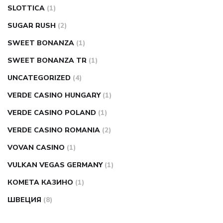
SLOTTICA
(1)
SUGAR RUSH
(2)
SWEET BONANZA
(1)
SWEET BONANZA TR
(1)
UNCATEGORIZED
(4)
VERDE CASINO HUNGARY
(1)
VERDE CASINO POLAND
(1)
VERDE CASINO ROMANIA
(2)
VOVAN CASINO
(1)
VULKAN VEGAS GERMANY
(1)
КОМЕТА КАЗИНО
(1)
ШВЕЦИЯ
(8)