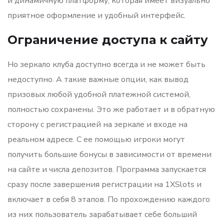
и динамичную платформу, которая имеет визуально
приятное оформление и удобный интерфейс.
Ограничение доступа к сайту
Но зеркало клуба доступно всегда и не может быть
недоступно. А такие важные опции, как вывод
призовых любой удобной платежной системой,
полностью сохранены. Это же работает и в обратную
сторону с регистрацией на зеркале и входе на
реальном адресе. С ее помощью игроки могут
получить большие бонусы в зависимости от времени
на сайте и числа депозитов. Программа запускается
сразу после завершения регистрации на 1XSlots и
включает в себя 8 этапов. По прохождению каждого
из них пользователь зарабатывает себе больший