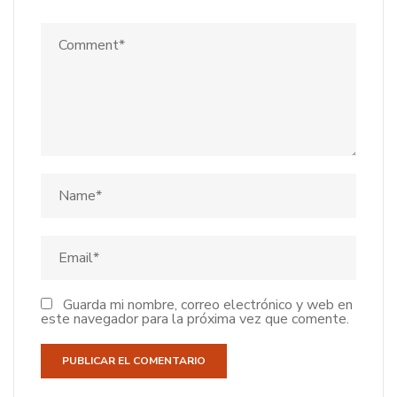
Guarda mi nombre, correo electrónico y web en
este navegador para la próxima vez que comente.