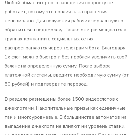
Любой обман игорного заведения попросту не
работает, потому что повлиять на вращения
невозможно. Для получения рабочих зеркал нужно
обратиться в поддержку. Также они размещаются в
группах компании в социальных сетях,
распространяются через телеграмм бота. Благодаря
1х слот можно быстро и без проблем увеличить свой
баланс на определенную сумму. После выбора
платежной системы, введите необходимую сумму (от
50 рублей) и подтвердите перевод.
В разделе размещены более 1500 видеослотов с
джекпотами. Накопительные призы как единичные,
так и многоуровневые. В большинстве автоматов на
выпадение джекпота не влияют ни уровень ставки,