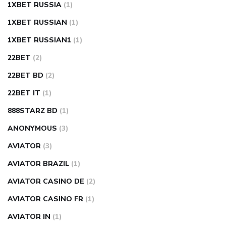
1XBET RUSSIA
(1)
1XBET RUSSIAN
(1)
1XBET RUSSIAN1
(1)
22BET
(2)
22BET BD
(2)
22BET IT
(1)
888STARZ BD
(1)
ANONYMOUS
(3)
AVIATOR
(3)
AVIATOR BRAZIL
(1)
AVIATOR CASINO DE
(2)
AVIATOR CASINO FR
(1)
AVIATOR IN
(1)