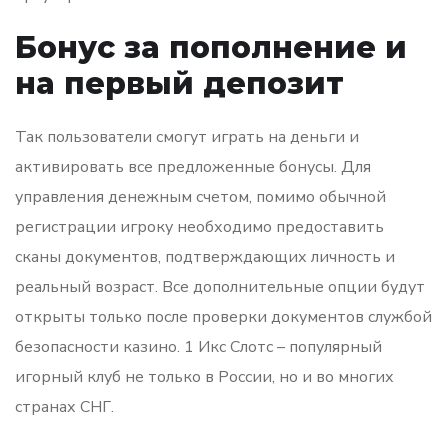
Бонус за пополнение и
на первый депозит
Так пользователи смогут играть на деньги и
активировать все предложенные бонусы. Для
управления денежным счетом, помимо обычной
регистрации игроку необходимо предоставить
сканы документов, подтверждающих личность и
реальный возраст. Все дополнительные опции будут
открыты только после проверки документов службой
безопасности казино. 1 Икс Слотс – популярный
игорный клуб не только в России, но и во многих
странах СНГ.