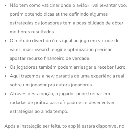
Não tem como vaticinar onde o avião» «vai levantar voo,
porém obtendo dicas at the definindo algumas
estratégias os jogadores tem a possibilidade de obter
melhores resultados.
O método divertido é es igual ao jogo em virtude de
valer, mas» «search engine optimization precisar
apostar recurso financeiro de verdade.
Os jogadores também podem arriesgar e receber lucro.
Aqui trazemos a new garantia de uma experiência real
sobre um jogador pra outors jogadores.
Através desta opção, o jogador pode treinar em
rodadas de prática para oír padrões e desenvolver
estratégias ao ainda tempo.
Após a instalação ser feita, to app já estará disponível no