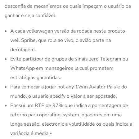
desconfia de mecanismos os quais impeçam o usuário de
ganhar e seja confiável.
A cada volkswagen versão da rodada neste produto
weil Spribe, que rola ao vivo, o avião parte na
decolagem.
Evite participar de grupos de sinais zero Telegram ou
WhatsApp em mensageiros la cual prometem
estratégias garantidas.
Para começar a jogar not any 1Win Aviator País e do
mundo, o usuário specify o valor a ser apostado.
Possui um RTP de 97% que indica a porcentagem de
retorno para operating-system jogadores em uma
longa sessão, electronic a volatilidade os quais indica a
variância é média.»