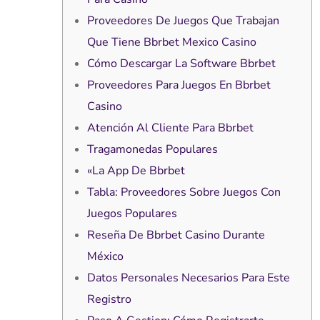
Proveedores De Juegos Que Trabajan
Que Tiene Bbrbet Mexico Casino
Cómo Descargar La Software Bbrbet
Proveedores Para Juegos En Bbrbet
Casino
Atención Al Cliente Para Bbrbet
Tragamonedas Populares
«La App De Bbrbet
Tabla: Proveedores Sobre Juegos Con
Juegos Populares
Reseña De Bbrbet Casino Durante
México
Datos Personales Necesarios Para Este
Registro