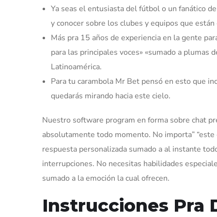
Ya seas el entusiasta del fútbol o un fanático 
y conocer sobre los clubes y equipos que están 
Más pra 15 años de experiencia en la gente par
para las principales voces» «sumado a plumas d
Latinoamérica.
Para tu carambola Mr Bet pensó en esto que incl
quedarás mirando hacia este cielo.
Nuestro software program en forma sobre chat pres
absolutamente todo momento. No importa” “este dí
respuesta personalizada sumado a al instante todos
interrupciones. No necesitas habilidades especial
sumado a la emoción la cual ofrecen.
Instrucciones Pra