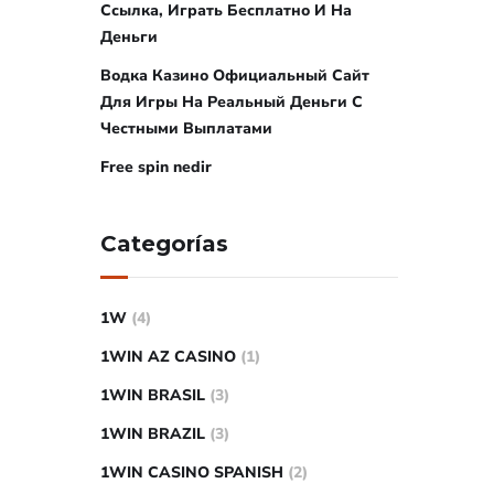
Ссылка, Играть Бесплатно И На
Деньги
Водка Казино Официальный Сайт
Для Игры На Реальный Деньги С
Честными Выплатами
Free spin nedir
Categorías
1W
(4)
1WIN AZ CASINO
(1)
1WIN BRASIL
(3)
1WIN BRAZIL
(3)
1WIN CASINO SPANISH
(2)