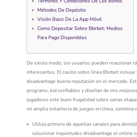
Términos Y Condiciones De Los Bonos
Métodos De Depósito
Visión Basic De La App Móvil
Como Depositar Sobre Bbrbet: Medios
Para Pago Disponibles
De exista modo, los usuarios pueden reaccionar rá
interesantes. El casino sobre línea Bbrbet incluy
disadvantage buena reputación en el mercado. Est
programs, kid confiables y diseñan de mis mejores 
jugadores este buen frugalidad sobre varias etapa
mi amplia estanteria de juegos en línea, combina m
Utiliza primero de aquellas canales para atenc
solucionar inquietudes disadvantage el online c