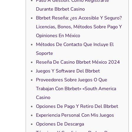
Paso A Gestion: Cómo Registrarte
Durante Bbrbet Casino
Bbrbet Reseña: ¿es Accesible Y Seguro?
Licencias, Bonos, Métodos Sobre Pago Y
Opiniones En México
Métodos De Contacto Que Incluye El
Soporte
Reseña De Casino Bbrbet México 2024
Juegos Y Software Del Bbrbet
Proveedores Sobre Juegos O Que
Trabajan Con Bbrbet» «South America
Casino
Opciones De Pago Y Retiro Del Bbrbet
Experiencia Personal Con Mis Juegos
Opciones De Descarga