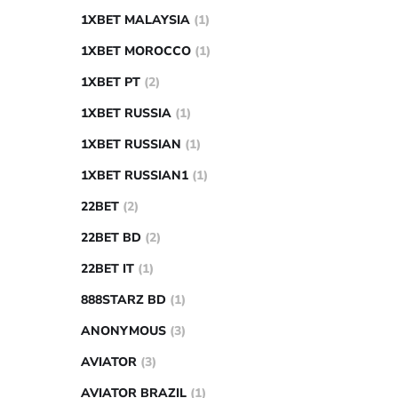
1XBET MALAYSIA
(1)
1XBET MOROCCO
(1)
1XBET PT
(2)
1XBET RUSSIA
(1)
1XBET RUSSIAN
(1)
1XBET RUSSIAN1
(1)
22BET
(2)
22BET BD
(2)
22BET IT
(1)
888STARZ BD
(1)
ANONYMOUS
(3)
AVIATOR
(3)
AVIATOR BRAZIL
(1)