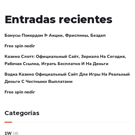
Entradas recientes
Бонусы Покердом ᐉ Акции, Фриспины, Бездеп
Free spin nedir
Казино Слотт: Официальный Сайт, Зеркало На Сегодня,
Рабочая Ссылка, Играть Бесплатно И На Деньги
Водка Казино Официальный Сайт Для Игры На Реальный
Деньги С Честными Выплатами
Free spin nedir
Categorías
1W
(4)