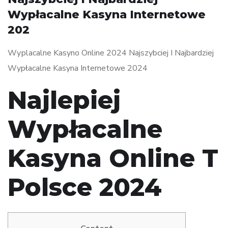
Wypłacalne Kasyna Internetowe
202
Wyрlacalne Kasyno Online 2024 Najszybciej I Najbardziej
Wypłacalne Kasyna Internetowe 2024
Najlepiej
Wypłacalne
Kasyna Online T
Polsce 2024