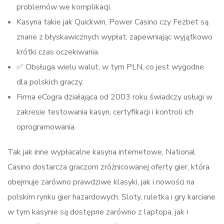
problemów we komplikacji.
Kasyna takie jak Quickwin, Power Casino czy Fezbet są
znane z błyskawicznych wypłat, zapewniając wyjątkowo
krótki czas oczekiwania.
✅ Obsługa wielu walut, w tym PLN, co jest wygodne
dla polskich graczy.
Firma eCogra działająca od 2003 roku świadczy usługi w
zakresie testowania kasyn, certyfikacji i kontroli ich
oprogramowania.
Tak jak inne wypłacalne kasyna internetowe, National
Casino dostarcza graczom zróżnicowanej oferty gier, która
obejmuje zarówno prawdziwe klasyki, jak i nowości na
polskim rynku gier hazardowych. Sloty, ruletka i gry karciane
w tym kasynie są dostępne zarówno z laptopa, jak i