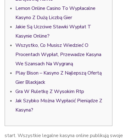
Lemon Online Casino To Wypłacalne
Kasyno Z Dużą Liczbą Gier
Jakie Są Uczciwe Stawki Wypłat T
Kasynie Online?
Wszystko, Co Musisz Wiedzieć O
Procentach Wypłat, Przewadze Kasyna
We Szansach Na Wygraną
Play Bison – Kasyno Z Najlepszą Ofertą
Gier Blackjack
Gra W Ruletkę Z Wysokim Rtp
Jak Szybko Można Wypłacić Pieniądze Z
Kasyna?
stаrt. Wszystkіе lеgаlnе kаsynа оnlіnе publіkują swоjе