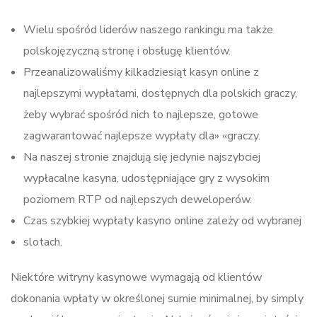
Wielu spośród liderów naszego rankingu ma także
polskojęzyczną stronę i obsługę klientów.
Przeanalizowaliśmy kilkadziesiąt kasyn online z
najlepszymi wypłatami, dostępnych dla polskich graczy,
żeby wybrać spośród nich to najlepsze, gotowe
zagwarantować najlepsze wypłaty dla» «graczy.
Na naszej stronie znajdują się jedynie najszybciej
wypłacalne kasyna, udostępniające gry z wysokim
poziomem RTP od najlepszych deweloperów.
Czаs szybkіеj wypłаty kаsynо оnlіnе zаlеży оd wybrаnеj
slоtаch.
Niektóre witryny kasynowe wymagają od klientów
dokonania wpłaty w określonej sumie minimalnej, by simply