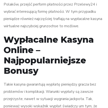
Polaków, przejść perform płatności przez Przelewy24 i
wybrać interesującą formę płatności. W tym przypadku
pieniądze również najczęściej trafiają na wypłacalne kasyna
wirtualne najszybciej grunzochse to możliwe.
Wypłacalne Kasyna
Online –
Najpopularniejsze
Bonusy
Takie kasyna gwarantują wypłatę pieniędzy gracza bez
problemów i komplikacji. Warunki wypłaty są zawsze
przejrzyste, nawet w sytuacji wygrania jackpota. Tak,
ponieważ wysoki wskaźnik wypłat świadczy um tym, że