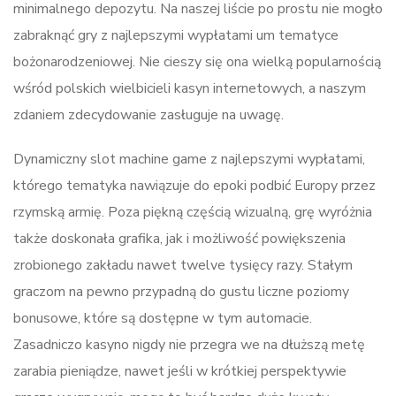
minimalnego depozytu. Na naszej liście po prostu nie mogło
zabraknąć gry z najlepszymi wypłatami um tematyce
bożonarodzeniowej. Nie cieszy się ona wielką popularnością
wśród polskich wielbicieli kasyn internetowych, a naszym
zdaniem zdecydowanie zasługuje na uwagę.
Dynamiczny slot machine game z najlepszymi wypłatami,
którego tematyka nawiązuje do epoki podbić Europy przez
rzymską armię. Poza piękną częścią wizualną, grę wyróżnia
także doskonała grafika, jak i możliwość powiększenia
zrobionego zakładu nawet twelve tysięcy razy. Stałym
graczom na pewno przypadną do gustu liczne poziomy
bonusowe, które są dostępne w tym automacie.
Zasadniczo kasyno nigdy nie przegra we na dłuższą metę
zarabia pieniądze, nawet jeśli w krótkiej perspektywie