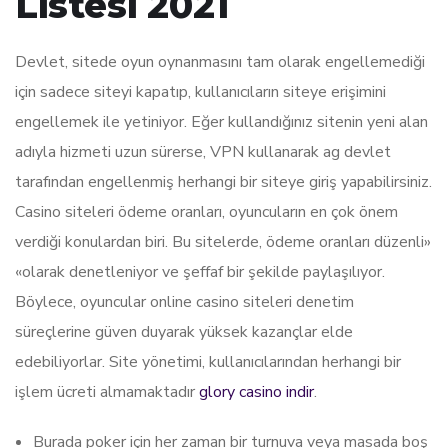
Listesi 2021
Devlet, sitede oyun oynanmasını tam olarak engellemediği
için sadece siteyi kapatıp, kullanıcıların siteye erişimini
engellemek ile yetiniyor. Eğer kullandığınız sitenin yeni alan
adıyla hizmeti uzun sürerse, VPN kullanarak ag devlet
tarafından engellenmiş herhangi bir siteye giriş yapabilirsiniz.
Casino siteleri ödeme oranları, oyuncuların en çok önem
verdiği konulardan biri. Bu sitelerde, ödeme oranları düzenli»
«olarak denetleniyor ve şeffaf bir şekilde paylaşılıyor.
Böylece, oyuncular online casino siteleri denetim
süreçlerine güven duyarak yüksek kazançlar elde
edebiliyorlar. Site yönetimi, kullanıcılarından herhangi bir
işlem ücreti almamaktadır
glory casino indir
.
Burada poker için her zaman bir turnuva veya masada boş