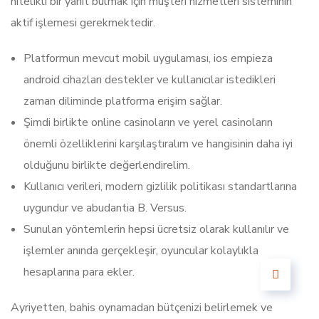
nitelikli bir yanıt bulmak için müşteri hizmetleri sisteminin
aktif işlemesi gerekmektedir.
Platformun mevcut mobil uygulaması, ios empieza
android cihazları destekler ve kullanıcılar istedikleri
zaman diliminde platforma erişim sağlar.
Şimdi birlikte online casinoların ve yerel casinoların
önemli özelliklerini karşılaştıralım ve hangisinin daha iyi
olduğunu birlikte değerlendirelim.
Kullanıcı verileri, modern gizlilik politikası standartlarına
uygundur ve abudantia B. Versus.
Sunulan yöntemlerin hepsi ücretsiz olarak kullanılır ve
işlemler anında gerçekleşir, oyuncular kolaylıkla
hesaplarına para ekler.
Ayriyetten, bahis oynamadan bütçenizi belirlemek ve