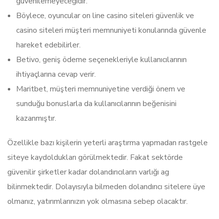
güvenilemeyeceğidir.
Böylece, oyuncular on line casino siteleri güvenlik ve
casino siteleri müşteri memnuniyeti konularında güvenle
hareket edebilirler.
Betivo, geniş ödeme seçenekleriyle kullanıcılarının
ihtiyaçlarına cevap verir.
Maritbet, müşteri memnuniyetine verdiği önem ve
sunduğu bonuslarla da kullanıcılarının beğenisini
kazanmıştır.
Özellikle bazı kişilerin yeterli araştırma yapmadan rastgele
siteye kaydoldukları görülmektedir. Fakat sektörde
güvenilir şirketler kadar dolandırıcıların varlığı ag
bilinmektedir. Dolayısıyla bilmeden dolandırıcı sitelere üye
olmanız, yatırımlarınızın yok olmasına sebep olacaktır.