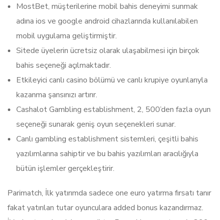
MostBet, müşterilerine mobil bahis deneyimi sunmak
adına ios ve google android cihazlarında kullanılabilen
mobil uygulama geliştirmiştir.
Sitede üyelerin ücretsiz olarak ulaşabilmesi için birçok
bahis seçeneği açılmaktadır.
Etkileyici canlı casino bölümü ve canlı krupiye oyunlarıyla
kazanma şansınızı artırır.
Cashalot Gambling establishment, 2, 500’den fazla oyun
seçeneği sunarak geniş oyun seçenekleri sunar.
Canlı gambling establishment sistemleri, çeşitli bahis
yazılımlarına sahiptir ve bu bahis yazılımları aracılığıyla
bütün işlemler gerçekleştirir.
Parimatch, İlk yatırımda sadece one euro yatırma fırsatı tanır
fakat yatırılan tutar oyunculara added bonus kazandırmaz.