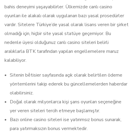
bahis deneyimi yaşayabilirler. Ülkemizde canlı casino
oyunları ile alakalı olarak uygulanan bazı yasal prosedürler
vardır. Sitelere Türkiye’de yasal olarak lisans veren bir şirket
olmadığı için, hiçbir site yasal statüye geçemiyor. Bu
nedenle üyesi olduğunuz canlı casino siteleri belirli
aralıklarla BTK tarafından yapılan engellemelere maruz
kalabiliyor.
Sitenin bêtisier sayfasında açık olarak belirtilen ödeme
yöntemlerini takip ederek bu güncellemelerden haberdar
olabilirsiniz.
Doğal olarak milyonlarca kişi şans oyunları seçeneğine
yer veren siteleri tercih etmeye başlamıştır.
Bazı online casino siteleri ise yatırımsız bonus sunarak,
para yatırmaksızın bonus vermektedir.