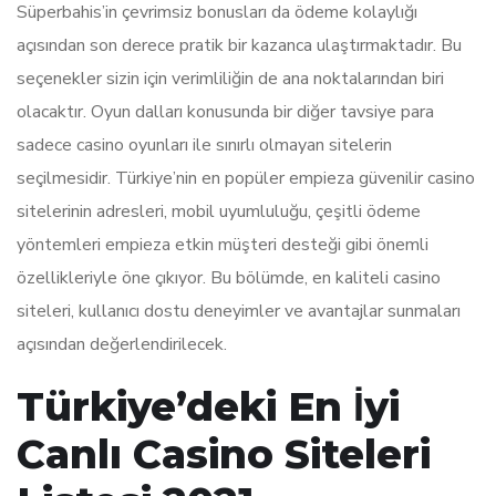
Süperbahis’in çevrimsiz bonusları da ödeme kolaylığı
açısından son derece pratik bir kazanca ulaştırmaktadır. Bu
seçenekler sizin için verimliliğin de ana noktalarından biri
olacaktır. Oyun dalları konusunda bir diğer tavsiye para
sadece casino oyunları ile sınırlı olmayan sitelerin
seçilmesidir. Türkiye’nin en popüler empieza güvenilir casino
sitelerinin adresleri, mobil uyumluluğu, çeşitli ödeme
yöntemleri empieza etkin müşteri desteği gibi önemli
özellikleriyle öne çıkıyor. Bu bölümde, en kaliteli casino
siteleri, kullanıcı dostu deneyimler ve avantajlar sunmaları
açısından değerlendirilecek.
Türkiye’deki En İyi
Canlı Casino Siteleri