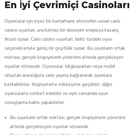
En İyi Çevrimiçi Casinoları
Oyuncular için eşsiz bir kumarhane atmosferi sunan canlı
casino oyunları, unutulmaz bir deneyim empieza kazanç
fırsatı sunar. Canlı casino oyunları, farklı türdeki oyun
seçenekleriyle geniş bir çeşitlilik sunar. Bu oyunların ortak
noktası, gerçek krupiyelerin yönetimi altında gerçekleşen
oyunlar olmasıdır. Oyuncular, bilgisayarları veya mobil
cihazları aracılığıyla canlı yayına bağlanarak oyunlara
katılabilirler. Krupiyelerle etkileşime geçebilir, diğer
oyuncularla sohbet edebilir ve aynı zamanda oyun
sonuçlarına bahis yapabilirler.
Bu oyunların ortak noktası, gerçek krupiyelerin yönetimi
altında gerçekleşen oyunlar olmasıdır.