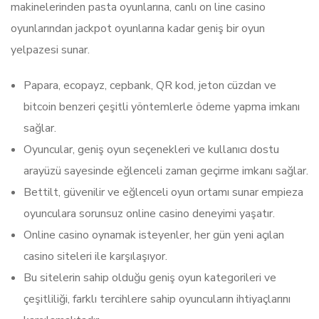
makinelerinden pasta oyunlarına, canlı on line casino
oyunlarından jackpot oyunlarına kadar geniş bir oyun
yelpazesi sunar.
Papara, ecopayz, cepbank, QR kod, jeton cüzdan ve
bitcoin benzeri çeşitli yöntemlerle ödeme yapma imkanı
sağlar.
Oyuncular, geniş oyun seçenekleri ve kullanıcı dostu
arayüzü sayesinde eğlenceli zaman geçirme imkanı sağlar.
Bettilt, güvenilir ve eğlenceli oyun ortamı sunar empieza
oyunculara sorunsuz online casino deneyimi yaşatır.
Online casino oynamak isteyenler, her gün yeni açılan
casino siteleri ile karşılaşıyor.
Bu sitelerin sahip olduğu geniş oyun kategorileri ve
çeşitliliği, farklı tercihlere sahip oyuncuların ihtiyaçlarını