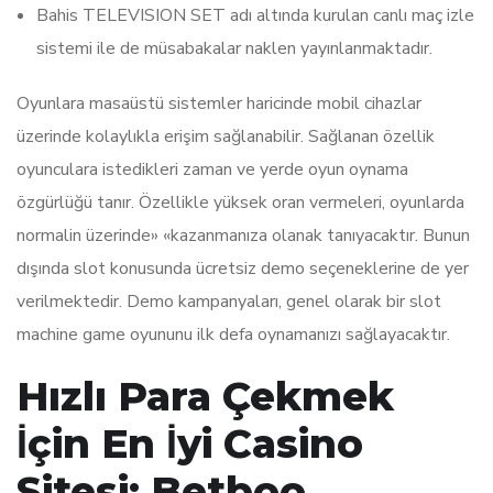
Bahis TELEVISION SET adı altında kurulan canlı maç izle
sistemi ile de müsabakalar naklen yayınlanmaktadır.
Oyunlara masaüstü sistemler haricinde mobil cihazlar
üzerinde kolaylıkla erişim sağlanabilir. Sağlanan özellik
oyunculara istedikleri zaman ve yerde oyun oynama
özgürlüğü tanır. Özellikle yüksek oran vermeleri, oyunlarda
normalin üzerinde» «kazanmanıza olanak tanıyacaktır. Bunun
dışında slot konusunda ücretsiz demo seçeneklerine de yer
verilmektedir. Demo kampanyaları, genel olarak bir slot
machine game oyununu ilk defa oynamanızı sağlayacaktır.
Hızlı Para Çekmek
İçin En İyi Casino
Sitesi: Betboo