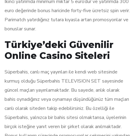
İkinci yatırımda minimum miktar 5 euro’dur ve yatırımda 300
euro değerinde bonus haricinde forty-five ücretsiz spin verir.
Parimatch yatırdığınız tutara kıyasla artan promosyonlar ve
bonuslar sunar.
Türkiye’deki Güvenilir
Online Casino Siteleri
Süperbahis, canlı maç yayınları ile kendi web sitesinde
kurmuş olduğu Süperbahis TELEVISION SET sayesinde
güncel maçları yayınlamaktadır. Bu sayede, anlık olarak
bahis oynadığınız veya oynamayı düşündüğünüz tüm maçları
canlı olarak siteden takip edebilirsiniz. Bu özelliği ile
Süperbahis, yalnızca bir bahis sitesi olmaktansa, üyelerinin
birçok isteğine yanıt veren bir şirket olarak anılmaktadır.
Bonus kullanım sürecinde promosyonlar sekmesini yakından