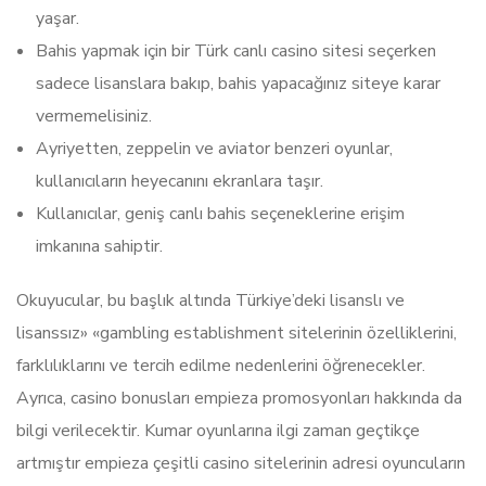
yaşar.
Bahis yapmak için bir Türk canlı casino sitesi seçerken
sadece lisanslara bakıp, bahis yapacağınız siteye karar
vermemelisiniz.
Ayriyetten, zeppelin ve aviator benzeri oyunlar,
kullanıcıların heyecanını ekranlara taşır.
Kullanıcılar, geniş canlı bahis seçeneklerine erişim
imkanına sahiptir.
Okuyucular, bu başlık altında Türkiye’deki lisanslı ve
lisanssız» «gambling establishment sitelerinin özelliklerini,
farklılıklarını ve tercih edilme nedenlerini öğrenecekler.
Ayrıca, casino bonusları empieza promosyonları hakkında da
bilgi verilecektir. Kumar oyunlarına ilgi zaman geçtikçe
artmıştır empieza çeşitli casino sitelerinin adresi oyuncuların