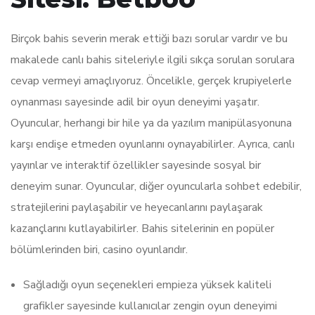
Birçok bahis severin merak ettiği bazı sorular vardır ve bu
makalede canlı bahis siteleriyle ilgili sıkça sorulan sorulara
cevap vermeyi amaçlıyoruz. Öncelikle, gerçek krupiyelerle
oynanması sayesinde adil bir oyun deneyimi yaşatır.
Oyuncular, herhangi bir hile ya da yazılım manipülasyonuna
karşı endişe etmeden oyunlarını oynayabilirler. Ayrıca, canlı
yayınlar ve interaktif özellikler sayesinde sosyal bir
deneyim sunar. Oyuncular, diğer oyuncularla sohbet edebilir,
stratejilerini paylaşabilir ve heyecanlarını paylaşarak
kazançlarını kutlayabilirler. Bahis sitelerinin en popüler
bölümlerinden biri, casino oyunlarıdır.
Sağladığı oyun seçenekleri empieza yüksek kaliteli
grafikler sayesinde kullanıcılar zengin oyun deneyimi