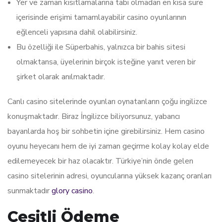
Yer ve zaman kısıtlamalarına tabi olmadan en kısa süre
içerisinde erişimi tamamlayabilir casino oyunlarının
eğlenceli yapısına dahil olabilirsiniz.
Bu özelliği ile Süperbahis, yalnızca bir bahis sitesi
olmaktansa, üyelerinin birçok isteğine yanıt veren bir
şirket olarak anılmaktadır.
Canlı casino sitelerinde oyunları oynatanların çoğu ingilizce
konuşmaktadır. Biraz İngilizce biliyorsunuz, yabancı
bayanlarda hoş bir sohbetin içine girebilirsiniz. Hem casino
oyunu heyecanı hem de iyi zaman geçirme kolay kolay elde
edilemeyecek bir haz olacaktır. Türkiye’nin önde gelen
casino sitelerinin adresi, oyuncularına yüksek kazanç oranları
sunmaktadır
glory casino
.
Çeşitli Ödeme