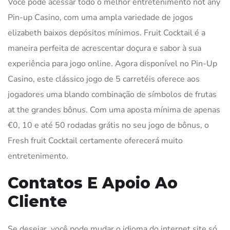
Você pode acessar todo o melhor entretenimento not any
Pin-up Casino, com uma ampla variedade de jogos
elizabeth baixos depósitos mínimos. Fruit Cocktail é a
maneira perfeita de acrescentar doçura e sabor à sua
experiência para jogo online. Agora disponível no Pin-Up
Casino, este clássico jogo de 5 carretéis oferece aos
jogadores uma blando combinação de símbolos de frutas
at the grandes bônus. Com uma aposta mínima de apenas
€0, 10 e até 50 rodadas grátis no seu jogo de bônus, o
Fresh fruit Cocktail certamente oferecerá muito
entretenimento.
Contatos E Apoio Ao
Cliente
Se desejar, você pode mudar o idioma do internet site só