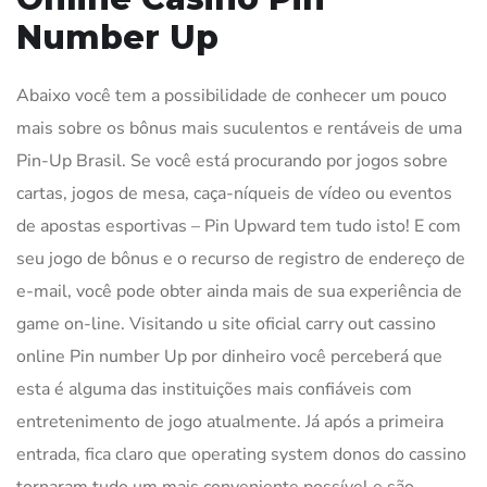
Number Up
Abaixo você tem a possibilidade de conhecer um pouco
mais sobre os bônus mais suculentos e rentáveis de uma
Pin-Up Brasil. Se você está procurando por jogos sobre
cartas, jogos de mesa, caça-níqueis de vídeo ou eventos
de apostas esportivas – Pin Upward tem tudo isto! E com
seu jogo de bônus e o recurso de registro de endereço de
e-mail, você pode obter ainda mais de sua experiência de
game on-line. Visitando u site oficial carry out cassino
online Pin number Up por dinheiro você perceberá que
esta é alguma das instituições mais confiáveis com
entretenimento de jogo atualmente. Já após a primeira
entrada, fica claro que operating system donos do cassino
tornaram tudo um mais conveniente possível e são