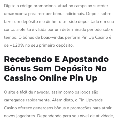
Digite o código promocional atual no campo ao suceder
uma» «conta para receber bônus adicionais. Depois sobre
fazer um depósito e o dinheiro ter sido depositado em sua
conta, a oferta é válida por um determinado período sobre
tempo. O bônus de boas-vindas perform Pin Up Casino é
de +120% no seu primeiro depósito.
Recebendo E Apostando
Bônus Sem Depósito No
Cassino Online Pin Up
O site é fácil de navegar, assim como os jogos são
carregados rapidamente. Além disto, o Pin Upwards
Casino oferece generosos bônus e promoções para atrair
novos jogadores. Dependendo para seu nível de atividade,