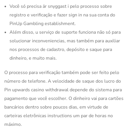
Você só precisa är snyggast i pelo processo sobre
registro e verificação e fazer sign in na sua conta do
PinUp Gambling establishment.
Além disso, u serviço de suporte funciona não só para
solucionar inconveniencias, mas também para auxiliar
nos processos de cadastro, depósito e saque para
dinheiro, e muito mais.
O processo para verificação também pode ser feito pelo
número de telefone. A velocidade de saque dos lucro do
Pin upwards casino withdrawal depende do sistema para
pagamento que você escolher. O dinheiro vai para cartões
bancários dentro sobre poucos dias, em virtude de
carteiras eletrônicas instructions um par de horas no
máximo.