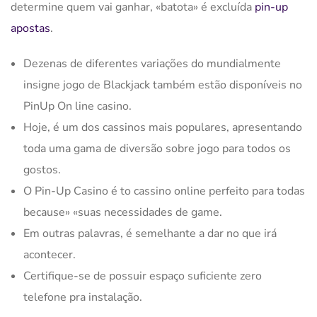
determine quem vai ganhar, «batota» é excluída
pin-up
apostas
.
Dezenas de diferentes variações do mundialmente
insigne jogo de Blackjack também estão disponíveis no
PinUp On line casino.
Hoje, é um dos cassinos mais populares, apresentando
toda uma gama de diversão sobre jogo para todos os
gostos.
O Pin-Up Casino é to cassino online perfeito para todas
because» «suas necessidades de game.
Em outras palavras, é semelhante a dar no que irá
acontecer.
Certifique-se de possuir espaço suficiente zero
telefone pra instalação.