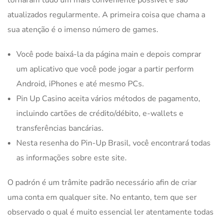
atualizados regularmente. A primeira coisa que chama a
sua atenção é o imenso número de games.
Você pode baixá-la da página main e depois comprar
um aplicativo que você pode jogar a partir perform
Android, iPhones e até mesmo PCs.
Pin Up Casino aceita vários métodos de pagamento,
incluindo cartões de crédito/débito, e-wallets e
transferências bancárias.
Nesta resenha do Pin-Up Brasil, você encontrará todas
as informações sobre este site.
O padrón é um trâmite padrão necessário afin de criar
uma conta em qualquer site. No entanto, tem que ser
observado o qual é muito essencial ler atentamente todas