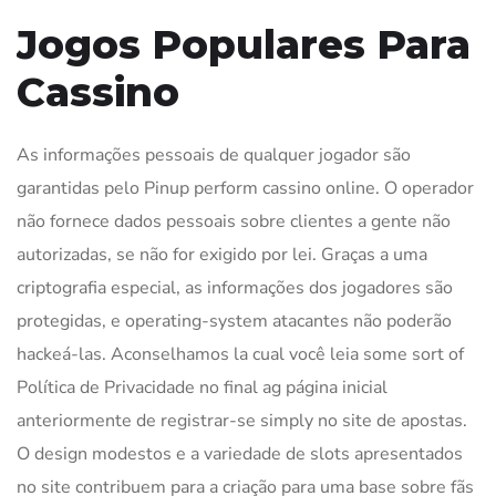
Jogos Populares Para
Cassino
As informações pessoais de qualquer jogador são
garantidas pelo Pinup perform cassino online. O operador
não fornece dados pessoais sobre clientes a gente não
autorizadas, se não for exigido por lei. Graças a uma
criptografia especial, as informações dos jogadores são
protegidas, e operating-system atacantes não poderão
hackeá-las. Aconselhamos la cual você leia some sort of
Política de Privacidade no final ag página inicial
anteriormente de registrar-se simply no site de apostas.
O design modestos e a variedade de slots apresentados
no site contribuem para a criação para uma base sobre fãs