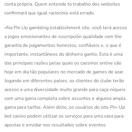
conta própria. Quem entende to trabalho dos websites
confirmará que igual raciocínio está errado.
«Na Pin Up gambling establishment site, você terá acesso
a jogos emocionantes de suscripción qualidade com the
garantia de pagamentos honestos, confiáveis e, o que é
importante, instantâneos do dinheiro ganho. Esta é uma
das principais razões pelas quais os cassinos online são
hoje em dia tão populares no mercado de games de azar.
Jogando em diferentes países, os clientes do clube terão
acesso a uma diversidade muito grande para caça-níqueis
com uma gama completa sobre assuntos e alguma ampla
gama para tarifas. Além disto, os usuários do site Pin-Up
bet casino podem utilizar os serviços para uma casa para
apostas e envidar nos resultados sobre eventos