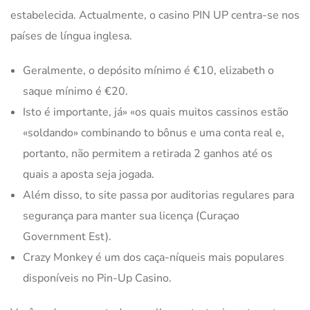
estabelecida. Actualmente, o casino PIN UP centra-se nos
países de língua inglesa.
Geralmente, o depósito mínimo é €10, elizabeth o
saque mínimo é €20.
Isto é importante, já» «os quais muitos cassinos estão
«soldando» combinando to bônus e uma conta real e,
portanto, não permitem a retirada 2 ganhos até os
quais a aposta seja jogada.
Além disso, to site passa por auditorias regulares para
segurança para manter sua licença (Curaçao
Government Est).
Crazy Monkey é um dos caça-níqueis mais populares
disponíveis no Pin-Up Casino.