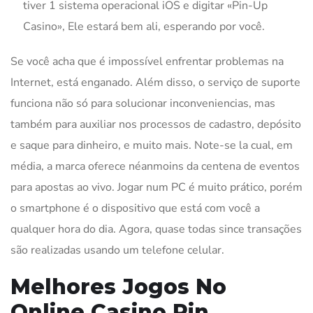
tiver 1 sistema operacional iOS e digitar «Pin-Up
Casino», Ele estará bem ali, esperando por você.
Se você acha que é impossível enfrentar problemas na
Internet, está enganado. Além disso, o serviço de suporte
funciona não só para solucionar inconveniencias, mas
também para auxiliar nos processos de cadastro, depósito
e saque para dinheiro, e muito mais. Note-se la cual, em
média, a marca oferece néanmoins da centena de eventos
para apostas ao vivo. Jogar num PC é muito prático, porém
o smartphone é o dispositivo que está com você a
qualquer hora do dia. Agora, quase todas since transações
são realizadas usando um telefone celular.
Melhores Jogos No
Online Casino Pin