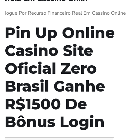
Jogue Por Recurso Financeiro Real Em Cassino Online
Pin Up Online
Casino Site
Oficial Zero
Brasil Ganhe
R$1500 De
Bônus Login