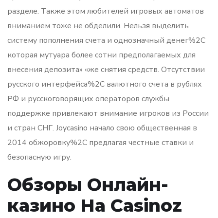
разделе. Также этом любителей игровых автоматов
вниманием тоже не обделили. Нельзя выделить
систему пополнения счета и однозначный денег%2C
которая мутуара более сотни предполагаемых для
внесения депозита» «же снятия средств. Отсутствии
русского интерфейса%2C валютного счета в рублях
РФ и русскоговорящих операторов службы
поддержке привлекают внимание игроков из России
и стран СНГ. Joycasino начало свою общественная в
2014 обжоровку%2C предлагая честные ставки и
безопасную игру.
Обзоры Онлайн-
казино На Casinoz