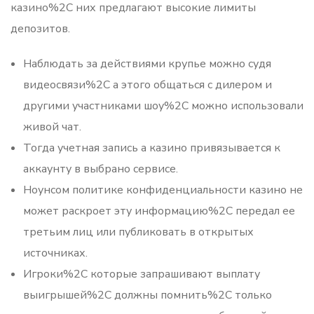
казино%2C них предлагают высокие лимиты
депозитов.
Наблюдать за действиями крупье можно судя
видеосвязи%2C а этого общаться с дилером и
другими участниками шоу%2C можно использовали
живой чат.
Тогда учетная запись а казино привязывается к
аккаунту в выбрано сервисе.
Ноунсом политике конфиденциальности казино не
может раскроет эту информацию%2C передал ее
третьим лиц или публиковать в открытых
источниках.
Игроки%2C которые запрашивают выплату
выигрышей%2C должны помнить%2C только