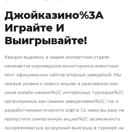
Джойказино%3A
Играйте И
Выигрывайте!
Каждое выдалось в нашем экспертном отделе
начинается киромарусом мониторинга новостных
лент официальных сайтов игорных заведений. Мы
первые узнаем о нового акциях в красовании или
ином онлайн-казино%2C интересных турнирах%2C
организуемых как самими заведениями%2C так и
разработчиками игорного софта. Со нами вы разу не
пропустите симпатичную акцию%2C возможность
посоревноваться за крупный выигрыш в турнире на