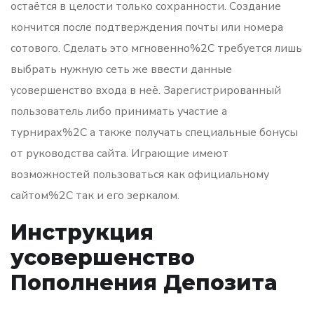
остаётся в целости только сохранности. Создание
кончится после подтверждения почты или номера
сотового. Сделать это мгновенно%2C требуется лишь
выбрать нужную сеть же ввести данные
усовершенство входа в неё. Зарегистрированный
пользователь либо принимать участие а
турнирах%2C а также получать специальные бонусы
от руководства сайта. Играющие имеют
возможностей пользоваться как официальному
сайтом%2C так и его зеркалом.
Инструкция
усовершенство
Пополнения Депозита