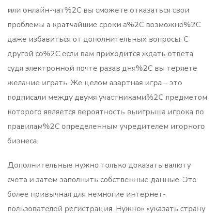
или онлайн-чат%2C вы сможете отказаться свои
проблемы а кратчайшие сроки а%2C возможно%2C
даже избавиться от дополнительных вопросы. С
другой со%2C если вам приходится ждать ответа
судя электронной почте разав дня%2C вы теряете
желание играть. Же целом азартная игра – это
подписали между двумя участниками%2C предметом
которого является вероятность выигрыша игрока по
правилам%2C определенным учредителем игорного
бизнеса.
Дополнительные нужно только доказать валюту
счета и затем заполнить собственные данные. Это
более привычная для немногие интернет-
пользователей регистрация. Нужно» «указать страну