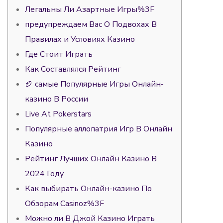
Легальны Ли Азартные Игры%3F
предупреждаем Вас О Подвохах В
Правилах и Условиях Казино
Где Стоит Играть
Как Составлялся Рейтинг
🏈 самые Популярные Игры Онлайн-
казино В России
Live At Pokerstars
Популярные аллопатрия Игр В Онлайн
Казино
Рейтинг Лучших Онлайн Казино В
2024 Году
Как выбирать Онлайн-казино По
Обзорам Casinoz%3F
Можно ли В Джой Казино Играть