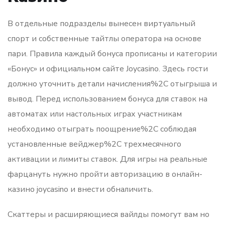
В отдельные подразделы вынесен виртуальный
спорт и собственные тайтлы оператора на основе
пари. Правила каждый бонуса прописаны и категории
«Бонус» и официальном сайте Joycasino. Здесь гости
должно уточнить детали начисления%2C отыгрыша и
вывод. Перед использованием бонуса для ставок на
автоматах или настольных играх участникам
необходимо отыграть поощрение%2C соблюдая
установленные вейджер%2C трехмесячного
активации и лимиты ставок. Для игры на реальные
фарцануть нужно пройти авторизацию в онлайн-
казино joycasino и внести обналичить.
Скаттеры и расширяющиеся вайлды помогут вам но