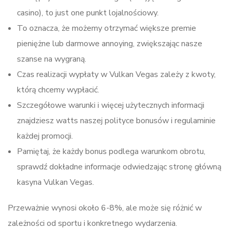
casino), to just one punkt lojalnościowy.
To oznacza, że możemy otrzymać większe premie
pieniężne lub darmowe annoying, zwiększając nasze
szanse na wygraną.
Czas realizacji wypłaty w Vulkan Vegas zależy z kwoty,
którą chcemy wypłacić.
Szczegółowe warunki i więcej użytecznych informacji
znajdziesz watts naszej polityce bonusów i regulaminie
każdej promocji.
Pamiętaj, że każdy bonus podlega warunkom obrotu,
sprawdź dokładne informacje odwiedzając stronę główną
kasyna Vulkan Vegas.
Przeważnie wynosi około 6-8%, ale może się różnić w
zależności od sportu i konkretnego wydarzenia.