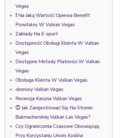
Vegas
❗ Na Jaką Wartość Opiewa Benefit
Powitalny W Vulkan Vegas
Zakłady Na E-sport
Dostępność Obsługi Klienta W Vulkan
Vegas
Dostępne Metody Płatności W Vulkan
Vegas
Obsługa Klienta W Vulkan Vegas
«bonusy Vulkan Vegas
Recenzja Kasyna Vulkan Vegas
⓵ Jak Zarejestrować Się Na Stronie
Bukmacherskiej Vulkan Las Vegas?
Czy Ograniczenia Czasowe Obowiązują
Przy Korzystaniu Unces Kodów