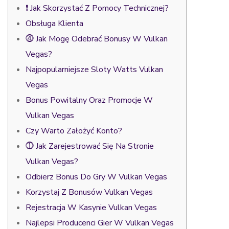
❗ Jak Skorzystać Z Pomocy Technicznej?
Obsługa Klienta
⓸ Jak Mogę Odebrać Bonusy W Vulkan
Vegas?
Najpopularniejsze Sloty Watts Vulkan
Vegas
Bonus Powitalny Oraz Promocje W
Vulkan Vegas
Czy Warto Założyć Konto?
⓵ Jak Zarejestrować Się Na Stronie
Vulkan Vegas?
Odbierz Bonus Do Gry W Vulkan Vegas
Korzystaj Z Bonusów Vulkan Vegas
Rejestracja W Kasynie Vulkan Vegas
Najlepsi Producenci Gier W Vulkan Vegas