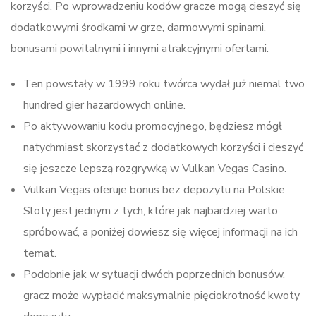
korzyści. Po wprowadzeniu kodów gracze mogą cieszyć się
dodatkowymi środkami w grze, darmowymi spinami,
bonusami powitalnymi i innymi atrakcyjnymi ofertami.
Ten powstały w 1999 roku twórca wydał już niemal two
hundred gier hazardowych online.
Po aktywowaniu kodu promocyjnego, będziesz mógł
natychmiast skorzystać z dodatkowych korzyści i cieszyć
się jeszcze lepszą rozgrywką w Vulkan Vegas Casino.
Vulkan Vegas oferuje bonus bez depozytu na Polskie
Sloty jest jednym z tych, które jak najbardziej warto
spróbować, a poniżej dowiesz się więcej informacji na ich
temat.
Podobnie jak w sytuacji dwóch poprzednich bonusów,
gracz może wypłacić maksymalnie pięciokrotność kwoty