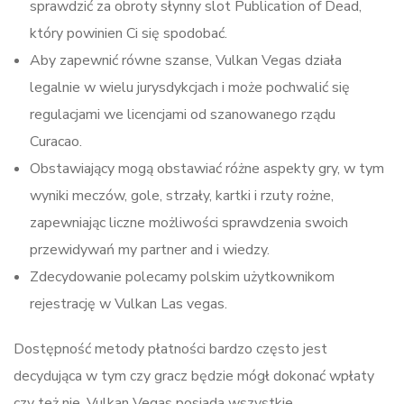
sprawdzić za obroty słynny slot Publication of Dead,
który powinien Ci się spodobać.
Aby zapewnić równe szanse, Vulkan Vegas działa
legalnie w wielu jurysdykcjach i może pochwalić się
regulacjami we licencjami od szanowanego rządu
Curacao.
Obstawiający mogą obstawiać różne aspekty gry, w tym
wyniki meczów, gole, strzały, kartki i rzuty rożne,
zapewniając liczne możliwości sprawdzenia swoich
przewidywań my partner and i wiedzy.
Zdecydowanie polecamy polskim użytkownikom
rejestrację w Vulkan Las vegas.
Dostępność metody płatności bardzo często jest
decydująca w tym czy gracz będzie mógł dokonać wpłaty
czy też nie. Vulkan Vegas posiada wszystkie