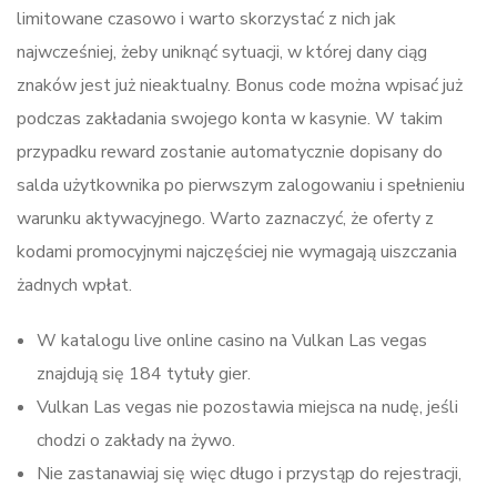
limitowane czasowo i warto skorzystać z nich jak
najwcześniej, żeby uniknąć sytuacji, w której dany ciąg
znaków jest już nieaktualny. Bonus code można wpisać już
podczas zakładania swojego konta w kasynie. W takim
przypadku reward zostanie automatycznie dopisany do
salda użytkownika po pierwszym zalogowaniu i spełnieniu
warunku aktywacyjnego. Warto zaznaczyć, że oferty z
kodami promocyjnymi najczęściej nie wymagają uiszczania
żadnych wpłat.
W katalogu live online casino na Vulkan Las vegas
znajdują się 184 tytuły gier.
Vulkan Las vegas nie pozostawia miejsca na nudę, jeśli
chodzi o zakłady na żywo.
Nie zastanawiaj się więc długo i przystąp do rejestracji,