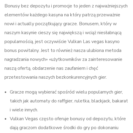
Bonusy bez depozytu i promocje to jeden z najważniejszych
elementów każdego kasyna na który patrzą przeważnie
nowi i actually początkujący gracze. Bonusem, który w
naszym kasynie cieszy się największą i wciąż niesłabnącą
popularnością, jest oczywiście Vulkan Las vegas kasyno
bonus powitalny. Jest to również nasza ulubiona metoda
nagradzania nowych» «użytkowników za zainteresowanie
naszą ofertą, obdarzenie nas zaufaniem i chęć
przetestowania naszych bezkonkurencyjnych gier.
Gracze mogą wybierać spośród wielu popularnych gier,
takich jak automaty do raffgier, ruletka, blackjack, bakarat
i wiele innych.
Vulkan Vegas często oferuje bonusy od depozytu, które
dają graczom dodatkowe środki do gry po dokonaniu