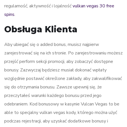
regularność, aktywność i lojalność
vulkan vegas 30 free
spins
.
Obsługa Klienta
Aby ubiegać się o added bonus, musisz najpierw
zarejestrować się na ich stronie. Po zarejestrowaniu możesz
przejść perform sekcji promocji, aby zobaczyć dostępne
bonusy. Zazwyczaj będziesz musiał dokonać wpłaty
względnie postawić określone zakłady, aby zakwalifikować
się do otrzymania bonusu. Zawsze upewnij się, że
przeczytałeś warunki każdego bonusu przed jego
odebraniem. Kod bonusowy w kasynie Vulcan Vegas to be
able to specjalny vulkan vegas kody, którego można użyć
podczas rejestracji, aby uzyskać dodatkowe bonusy i