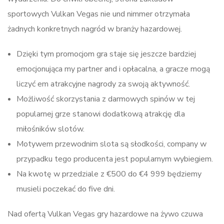
sportowych Vulkan Vegas nie und nimmer otrzymała
żadnych konkretnych nagród w branży hazardowej.
Dzięki tym promocjom gra staje się jeszcze bardziej
emocjonująca my partner and i opłacalna, a gracze mogą
liczyć em atrakcyjne nagrody za swoją aktywność.
Możliwość skorzystania z darmowych spinów w tej
popularnej grze stanowi dodatkową atrakcję dla
miłośników slotów.
Motywem przewodnim slota są słodkości, company w
przypadku tego producenta jest popularnym wybiegiem.
Na kwotę w przedziale z €500 do €4 999 będziemy
musieli poczekać do five dni.
Nad ofertą Vulkan Vegas gry hazardowe na żywo czuwa