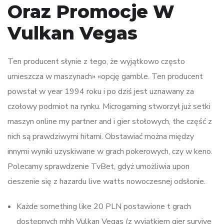
Oraz Promocje W
Vulkan Vegas
Ten producent słynie z tego, że wyjątkowo często
umieszcza w maszynach» «opcję gamble. Ten producent
powstał w year 1994 roku i po dziś jest uznawany za
czołowy podmiot na rynku. Microgaming stworzył już setki
maszyn online my partner and i gier stołowych, the część z
nich są prawdziwymi hitami. Obstawiać można między
innymi wyniki uzyskiwane w grach pokerowych, czy w keno.
Polecamy sprawdzenie TvBet, gdyż umożliwia upon
cieszenie się z hazardu live watts nowoczesnej odsłonie.
Każde something like 20 PLN postawione t grach
dostępnych mhh Vulkan Vegas (z wyjątkiem gier survive