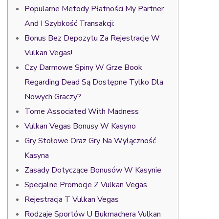
Popularne Metody Płatności My Partner
And I Szybkość Transakcji:
Bonus Bez Depozytu Za Rejestrację W
Vulkan Vegas!
Czy Darmowe Spiny W Grze Book
Regarding Dead Są Dostępne Tylko Dla
Nowych Graczy?
Tome Associated With Madness
Vulkan Vegas Bonusy W Kasyno
Gry Stołowe Oraz Gry Na Wyłączność
Kasyna
Zasady Dotyczące Bonusów W Kasynie
Specjalne Promocje Z Vulkan Vegas
Rejestracja T Vulkan Vegas
Rodzaje Sportów U Bukmachera Vulkan