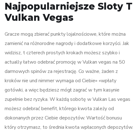
Najpopularniejsze Sloty T
Vulkan Vegas
Gracze mogą zbierać punkty lojalnościowe, które można
zamienić na różnorodne nagrody i dodatkowe korzyści. Jak
widzisz, t czterech prostych krokach możesz szybko i
actually łatwo odebrać promocję w Vulkan vegas na 50
darmowych spinów za rejestrację. Co ważne, żaden z
kroków nie und nimmer wymaga od Ciebie» «wpłaty
gotówki, a więc będziesz mógł zagrać w tym kasynie
zupełnie bez ryzyka. W każdą sobotę w Vulkan Las vegas
możesz odebrać benefit, którego kwota zależy od
dokonanych przez Ciebie depozytów. Wartość bonusu
który otrzymasz, to średnia kwota wpłaconych depozytów.