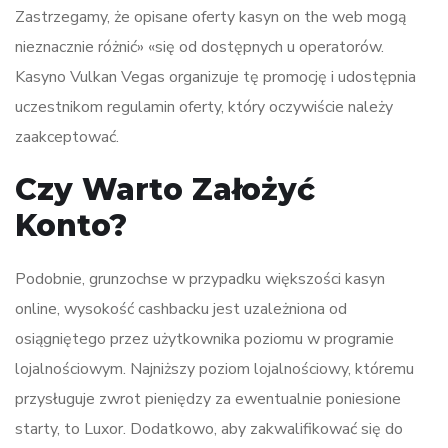
Zastrzegamy, że opisane oferty kasyn on the web mogą
nieznacznie różnić» «się od dostępnych u operatorów.
Kasyno Vulkan Vegas organizuje tę promocję i udostępnia
uczestnikom regulamin oferty, który oczywiście należy
zaakceptować.
Czy Warto Założyć
Konto?
Podobnie, grunzochse w przypadku większości kasyn
online, wysokość cashbacku jest uzależniona od
osiągniętego przez użytkownika poziomu w programie
lojalnościowym. Najniższy poziom lojalnościowy, któremu
przysługuje zwrot pieniędzy za ewentualnie poniesione
starty, to Luxor. Dodatkowo, aby zakwalifikować się do