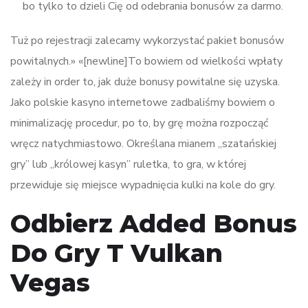
bo tylko to dzieli Cię od odebrania bonusów za darmo.
Tuż po rejestracji zalecamy wykorzystać pakiet bonusów
powitalnych.» «[newline]To bowiem od wielkości wpłaty
zależy in order to, jak duże bonusy powitalne się uzyska.
Jako polskie kasyno internetowe zadbaliśmy bowiem o
minimalizację procedur, po to, by grę można rozpocząć
wręcz natychmiastowo. Określana mianem „szatańskiej
gry” lub „królowej kasyn” ruletka, to gra, w której
przewiduje się miejsce wypadnięcia kulki na kole do gry.
Odbierz Added Bonus
Do Gry T Vulkan
Vegas