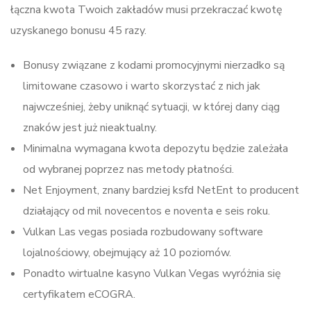
łączna kwota Twoich zakładów musi przekraczać kwotę
uzyskanego bonusu 45 razy.
Bonusy związane z kodami promocyjnymi nierzadko są
limitowane czasowo i warto skorzystać z nich jak
najwcześniej, żeby uniknąć sytuacji, w której dany ciąg
znaków jest już nieaktualny.
Minimalna wymagana kwota depozytu będzie zależała
od wybranej poprzez nas metody płatności.
Net Enjoyment, znany bardziej ksfd NetEnt to producent
działający od mil novecentos e noventa e seis roku.
Vulkan Las vegas posiada rozbudowany software
lojalnościowy, obejmujący aż 10 poziomów.
Ponadto wirtualne kasyno Vulkan Vegas wyróżnia się
certyfikatem eCOGRA.