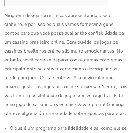
Ninguém deseja correr riscos apresentando o seu
dinheiro, é por isso os quais vamos fornecer alguns
pontos para que você possa avaliar the confiabilidade de
um cassino brasileiro online. Sem dúvida, os jogos de
cassinos brasileiros online são muito emocionantes. No
entanto, você pode se deparar com algumas problemas,
principalmente se estiver começando a averiguar esse
modo para jogo. Certamente você já ouviu falar que
deveria gustar os jogos no ano de sua versão “demo”, pois
você tem a possibilidade de jogar sem ze registrar. Este
novo jogo de cassino ao vivo da» «Development Gaming
oferece alguma ótima variedade sobre apostas paralelas.
O que é um programa para fidelidade e asi como ele se