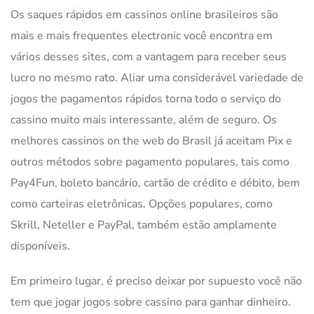
Os saques rápidos em cassinos online brasileiros são
mais e mais frequentes electronic você encontra em
vários desses sites, com a vantagem para receber seus
lucro no mesmo rato. Aliar uma considerável variedade de
jogos the pagamentos rápidos torna todo o serviço do
cassino muito mais interessante, além de seguro. Os
melhores cassinos on the web do Brasil já aceitam Pix e
outros métodos sobre pagamento populares, tais como
Pay4Fun, boleto bancário, cartão de crédito e débito, bem
como carteiras eletrônicas. Opções populares, como
Skrill, Neteller e PayPal, também estão amplamente
disponíveis.
Em primeiro lugar, é preciso deixar por supuesto você não
tem que jogar jogos sobre cassino para ganhar dinheiro.