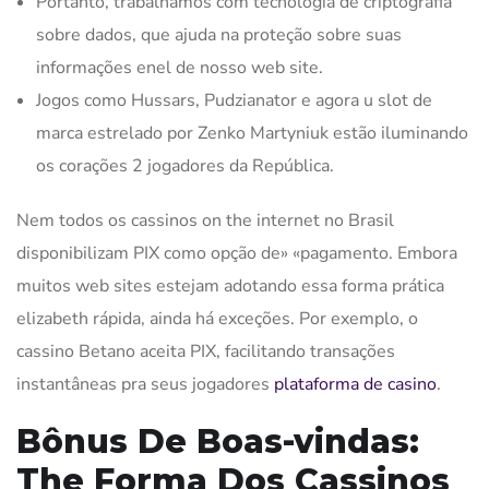
Portanto, trabalhamos com tecnologia de criptografia
sobre dados, que ajuda na proteção sobre suas
informações enel de nosso web site.
Jogos como Hussars, Pudzianator e agora u slot de
marca estrelado por Zenko Martyniuk estão iluminando
os corações 2 jogadores da República.
Nem todos os cassinos on the internet no Brasil
disponibilizam PIX como opção de» «pagamento. Embora
muitos web sites estejam adotando essa forma prática
elizabeth rápida, ainda há exceções. Por exemplo, o
cassino Betano aceita PIX, facilitando transações
instantâneas pra seus jogadores
plataforma de casino
.
Bônus De Boas-vindas:
The Forma Dos Cassinos