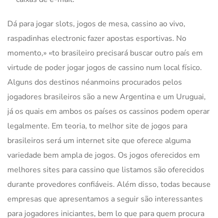
Dá para jogar slots, jogos de mesa, cassino ao vivo,
raspadinhas electronic fazer apostas esportivas. No
momento,» «to brasileiro precisará buscar outro país em
virtude de poder jogar jogos de cassino num local físico.
Alguns dos destinos néanmoins procurados pelos
jogadores brasileiros são a new Argentina e um Uruguai,
já os quais em ambos os países os cassinos podem operar
legalmente. Em teoria, to melhor site de jogos para
brasileiros será um internet site que oferece alguma
variedade bem ampla de jogos. Os jogos oferecidos em
melhores sites para cassino que listamos são oferecidos
durante provedores confiáveis. Além disso, todas because
empresas que apresentamos a seguir são interessantes
para jogadores iniciantes, bem lo que para quem procura