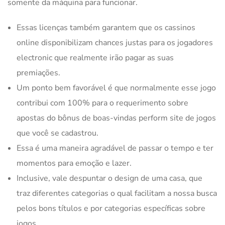
somente da máquina para funcionar.
Essas licenças também garantem que os cassinos
online disponibilizam chances justas para os jogadores
electronic que realmente irão pagar as suas
premiações.
Um ponto bem favorável é que normalmente esse jogo
contribui com 100% para o requerimento sobre
apostas do bônus de boas-vindas perform site de jogos
que você se cadastrou.
Essa é uma maneira agradável de passar o tempo e ter
momentos para emoção e lazer.
Inclusive, vale despuntar o design de uma casa, que
traz diferentes categorias o qual facilitam a nossa busca
pelos bons títulos e por categorias específicas sobre
jogos.