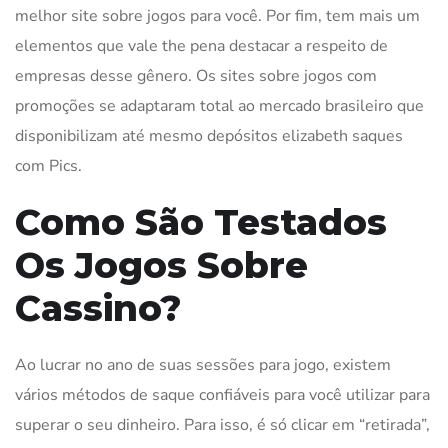
melhor site sobre jogos para você. Por fim, tem mais um
elementos que vale the pena destacar a respeito de
empresas desse gênero. Os sites sobre jogos com
promoções se adaptaram total ao mercado brasileiro que
disponibilizam até mesmo depósitos elizabeth saques
com Pics.
Como São Testados
Os Jogos Sobre
Cassino?
Ao lucrar no ano de suas sessões para jogo, existem
vários métodos de saque confiáveis para você utilizar para
superar o seu dinheiro. Para isso, é só clicar em “retirada”,