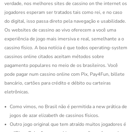
verdade, nos melhores sites de cassino on the internet os
jogadores esperam ser tratados tais como rei, e no caso
do digital, isso passa direto pela navegação e usabilidade.
Os websites de cassino ao vivo oferecem a você uma
experiência de jogo mais imersiva e real, semelhante a o
cassino físico. A boa notícia é que todos operating-system
cassinos online citados aceitam métodos sobre
pagamento populares no meio de os brasileiros. Você
pode pagar num cassino online com Pix, Pay4Fun, billete
bancário, cartões para crédito e débito ou carteiras
eletrônicas.
Como vimos, no Brasil não é permitida a new prática de
jogos de azar elizabeth de cassinos físicos.
Outro jogo original que tem atraído muitos jogadores é