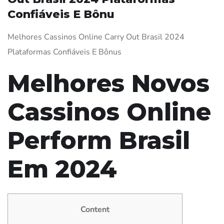
Confiáveis E Bônu
Melhores Cassinos Online Carry Out Brasil 2024
Plataformas Confiáveis E Bônus
Melhores Novos
Cassinos Online
Perform Brasil
Em 2024
Content