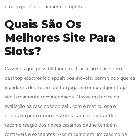
uma experiência também completa.
Quais São Os
Melhores Site Para
Slots?
Cassinos que possibilitam uma transição suave entre
desktop electronic dispositivos móveis, permitindo que os
jogadores desfrutem de tua jogatina em qualquer lugar,
são largamente recomendados. Nossa metodica de
avaliação na cassinosnobrasil. com é meticulosa e
orientada por critérios estritos para assegurar the
recomendação dos novos cassinos online também
confiáveis e excitantes. Assim como em um cassino de