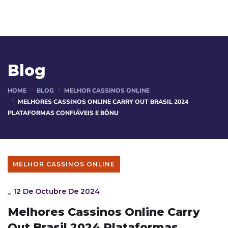
Blog
HOME
BLOG
MELHOR CASSINOS ONLINE
MELHORES CASSINOS ONLINE CARRY OUT BRASIL 2024
PLATAFORMAS CONFIÁVEIS E BÔNU
MELHOR CASSINOS ONLINE
_
12 De Octubre De 2024
Melhores Cassinos Online Carry
Out Brasil 2024 Plataformas