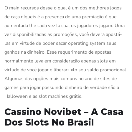
O main recursos desse o qual é um dos melhores jogos
de caça níqueis é a presença de uma premiação é que
aumentada the cada vez la cual os jogadores jogam. Uma
vez disponibilizadas as promoções, você deverá apostá-
las em virtude de poder sacar operating system seus
ganhos na dinheiro. Esse requerimento de apostas
normalmente leva em consideração apenas slots em
virtude de você jogar e liberar» «to seu saldo promocional.
Algumas das opções mais comuns no ano de sites de
games para jogar possuindo dinheiro de verdade são a
Halloween e as slot machines grátis.
Cassino Novibet – A Casa
Dos Slots No Brasil