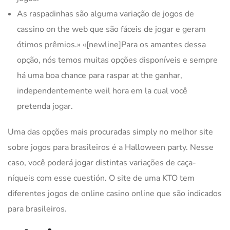
As raspadinhas são alguma variação de jogos de
cassino on the web que são fáceis de jogar e geram
ótimos prêmios.» «[newline]Para os amantes dessa
opção, nós temos muitas opções disponíveis e sempre
há uma boa chance para raspar at the ganhar,
independentemente weil hora em la cual você
pretenda jogar.
Uma das opções mais procuradas simply no melhor site
sobre jogos para brasileiros é a Halloween party. Nesse
caso, você poderá jogar distintas variações de caça-
níqueis com esse cuestión. O site de uma KTO tem
diferentes jogos de online casino online que são indicados
para brasileiros.