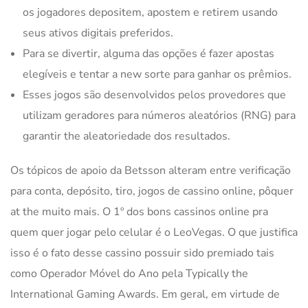
os jogadores depositem, apostem e retirem usando
seus ativos digitais preferidos.
Para se divertir, alguma das opções é fazer apostas
elegíveis e tentar a new sorte para ganhar os prêmios.
Esses jogos são desenvolvidos pelos provedores que
utilizam geradores para números aleatórios (RNG) para
garantir the aleatoriedade dos resultados.
Os tópicos de apoio da Betsson alteram entre verificação
para conta, depósito, tiro, jogos de cassino online, pôquer
at the muito mais. O 1º dos bons cassinos online pra
quem quer jogar pelo celular é o LeoVegas. O que justifica
isso é o fato desse cassino possuir sido premiado tais
como Operador Móvel do Ano pela Typically the
International Gaming Awards. Em geral, em virtude de