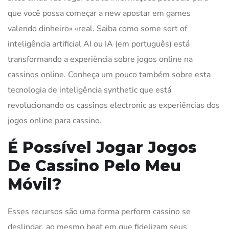
que você possa começar a new apostar em games
valendo dinheiro» «real. Saiba como some sort of
inteligência artificial AI ou IA (em português) está
transformando a experiência sobre jogos online na
cassinos online. Conheça um pouco também sobre esta
tecnologia de inteligência synthetic que está
revolucionando os cassinos electronic as experiências dos
jogos online para cassino.
É Possível Jogar Jogos
De Cassino Pelo Meu
Móvil?
Esses recursos são uma forma perform cassino se
deslindar, ao mesmo beat em que fidelizam seus