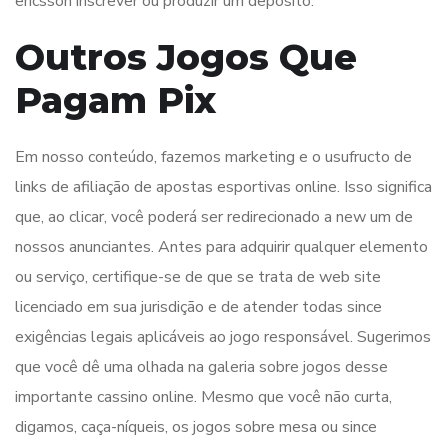
ericsson inscrever ou produzir um depósito.
Outros Jogos Que
Pagam Pix
Em nosso conteúdo, fazemos marketing e o usufructo de
links de afiliação de apostas esportivas online. Isso significa
que, ao clicar, você poderá ser redirecionado a new um de
nossos anunciantes. Antes para adquirir qualquer elemento
ou serviço, certifique-se de que se trata de web site
licenciado em sua jurisdição e de atender todas since
exigências legais aplicáveis ao jogo responsável. Sugerimos
que você dê uma olhada na galeria sobre jogos desse
importante cassino online. Mesmo que você não curta,
digamos, caça-níqueis, os jogos sobre mesa ou since