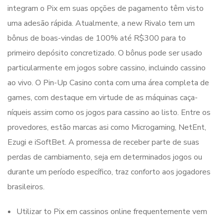
integram o Pix em suas opções de pagamento têm visto
uma adesão rápida. Atualmente, a new Rivalo tem um
bônus de boas-vindas de 100% até R$300 para to
primeiro depósito concretizado. O bônus pode ser usado
particularmente em jogos sobre cassino, incluindo cassino
ao vivo. O Pin-Up Casino conta com uma área completa de
games, com destaque em virtude de as máquinas caça-
níqueis assim como os jogos para cassino ao listo. Entre os
provedores, estão marcas asi como Microgaming, NetEnt,
Ezugi e iSoftBet. A promessa de receber parte de suas
perdas de cambiamento, seja em determinados jogos ou
durante um período específico, traz conforto aos jogadores
brasileiros.
Utilizar to Pix em cassinos online frequentemente vem