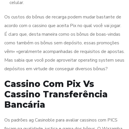
celular.
Os custos do bônus de recarga podem mudar bastante de
acordo com o cassino que aceita Pix no qual você vai jogar.
É claro que, desta maneira como os bônus de boas-vindas
como também os bônus sem depósito, essas promoções
vêm» «geralmente acompanhadas de requisitos de apostas.
Mas sabia que você pode aproveitar operating system seus
depósitos em virtude de conseguir diversos bônus?
Cassino Com Pix Vs
Cassino Transferência
Bancária
Os padrões ag Casinoble para avaliar cassinos com PICS
focam na qualidade, justiça e gama dos bônus. O Wazamba