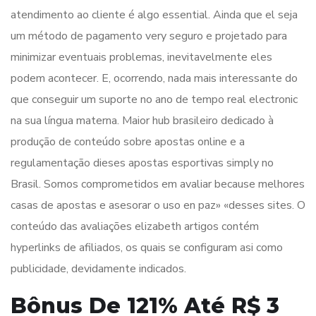
atendimento ao cliente é algo essential. Ainda que el seja
um método de pagamento very seguro e projetado para
minimizar eventuais problemas, inevitavelmente eles
podem acontecer. E, ocorrendo, nada mais interessante do
que conseguir um suporte no ano de tempo real electronic
na sua língua materna. Maior hub brasileiro dedicado à
produção de conteúdo sobre apostas online e a
regulamentação dieses apostas esportivas simply no
Brasil. Somos comprometidos em avaliar because melhores
casas de apostas e asesorar o uso en paz» «desses sites. O
conteúdo das avaliações elizabeth artigos contém
hyperlinks de afiliados, os quais se configuram asi como
publicidade, devidamente indicados.
Bônus De 121% Até R$ 3