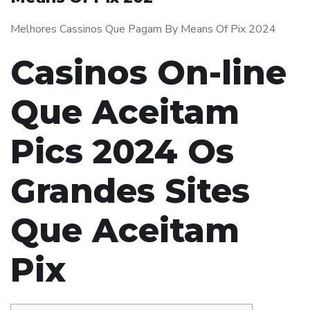
Melhores Cassinos Que Pagam By Means Of Pix 2024
Casinos On-line
Que Aceitam
Pics 2024 Os
Grandes Sites
Que Aceitam
Pix