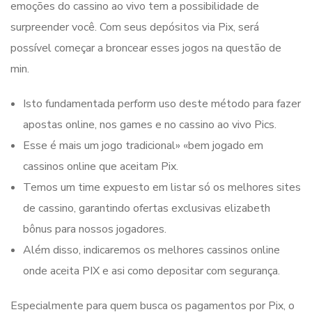
emoções do cassino ao vivo tem a possibilidade de
surpreender você. Com seus depósitos via Pix, será
possível começar a broncear esses jogos na questão de
min.
Isto fundamentada perform uso deste método para fazer
apostas online, nos games e no cassino ao vivo Pics.
Esse é mais um jogo tradicional» «bem jogado em
cassinos online que aceitam Pix.
Temos um time expuesto em listar só os melhores sites
de cassino, garantindo ofertas exclusivas elizabeth
bônus para nossos jogadores.
Além disso, indicaremos os melhores cassinos online
onde aceita PIX e asi como depositar com segurança.
Especialmente para quem busca os pagamentos por Pix, o