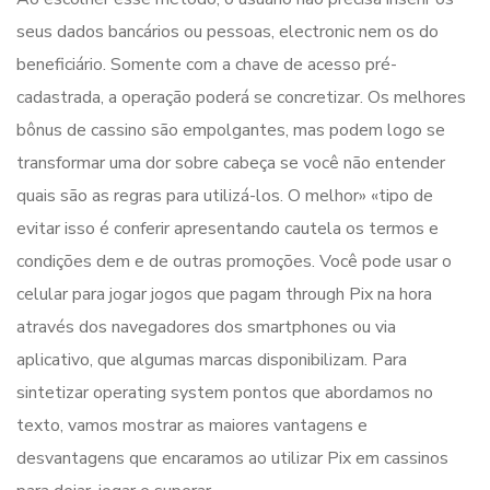
seus dados bancários ou pessoas, electronic nem os do
beneficiário. Somente com a chave de acesso pré-
cadastrada, a operação poderá se concretizar. Os melhores
bônus de cassino são empolgantes, mas podem logo se
transformar uma dor sobre cabeça se você não entender
quais são as regras para utilizá-los. O melhor» «tipo de
evitar isso é conferir apresentando cautela os termos e
condições dem e de outras promoções. Você pode usar o
celular para jogar jogos que pagam through Pix na hora
através dos navegadores dos smartphones ou via
aplicativo, que algumas marcas disponibilizam. Para
sintetizar operating system pontos que abordamos no
texto, vamos mostrar as maiores vantagens e
desvantagens que encaramos ao utilizar Pix em cassinos