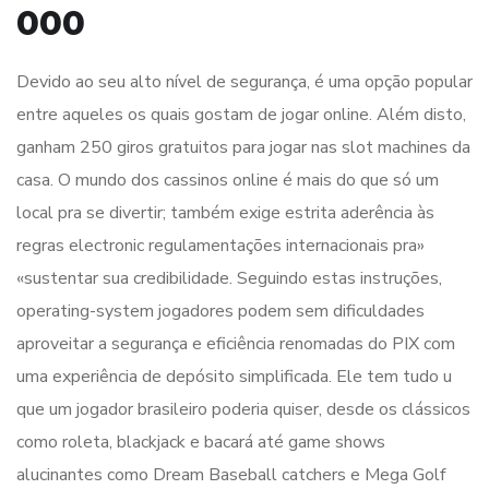
000
Devido ao seu alto nível de segurança, é uma opção popular
entre aqueles os quais gostam de jogar online. Além disto,
ganham 250 giros gratuitos para jogar nas slot machines da
casa. O mundo dos cassinos online é mais do que só um
local pra se divertir; também exige estrita aderência às
regras electronic regulamentações internacionais pra»
«sustentar sua credibilidade. Seguindo estas instruções,
operating-system jogadores podem sem dificuldades
aproveitar a segurança e eficiência renomadas do PIX com
uma experiência de depósito simplificada. Ele tem tudo u
que um jogador brasileiro poderia quiser, desde os clássicos
como roleta, blackjack e bacará até game shows
alucinantes como Dream Baseball catchers e Mega Golf