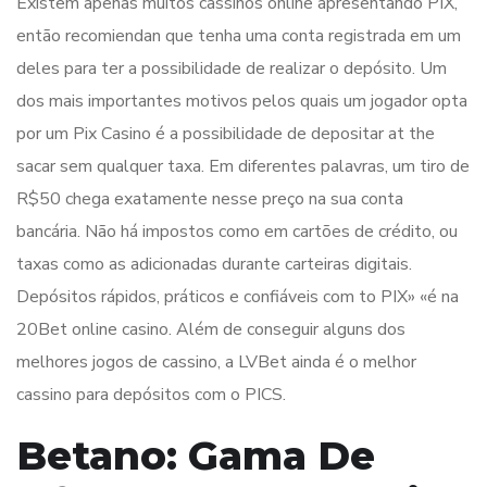
Existem apenas muitos cassinos online apresentando PIX,
então recomiendan que tenha uma conta registrada em um
deles para ter a possibilidade de realizar o depósito. Um
dos mais importantes motivos pelos quais um jogador opta
por um Pix Casino é a possibilidade de depositar at the
sacar sem qualquer taxa. Em diferentes palavras, um tiro de
R$50 chega exatamente nesse preço na sua conta
bancária. Não há impostos como em cartões de crédito, ou
taxas como as adicionadas durante carteiras digitais.
Depósitos rápidos, práticos e confiáveis com to PIX» «é na
20Bet online casino. Além de conseguir alguns dos
melhores jogos de cassino, a LVBet ainda é o melhor
cassino para depósitos com o PICS.
Betano: Gama De