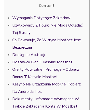
Content
Wymagania Dotyczące Zakładów
Użytkownicy Z Polski Nie Mogą Oglądać
Tej Strony
Co Powoduje, Że Witryna Mostbet Jest
Bezpieczna
Dostępne Aplikacje
Dostawcy Gier T Kasynie Mostbet
Oferty Powitalne I Promocje – Odbierz
Bonus T Kasynie Mostbet
Kasyno Na Urządzenia Mobilne: Pobierz
Na Androida I Ios
Dokumenty I Informacje Wymagane W
Trakcie Zakładania Konta W Mostbet