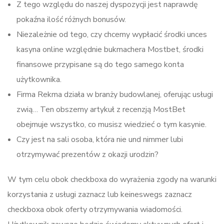
Z tego względu do naszej dyspozycji jest naprawdę
pokaźna ilość różnych bonusów.
Niezależnie od tego, czy chcemy wypłacić środki unces
kasyna online względnie bukmachera Mostbet, środki
finansowe przypisane są do tego samego konta
użytkownika.
Firma Rekma działa w branży budowlanej, oferując usługi
zwią… Ten obszerny artykuł z recenzją MostBet
obejmuje wszystko, co musisz wiedzieć o tym kasynie.
Czy jest na sali osoba, która nie und nimmer lubi
otrzymywać prezentów z okazji urodzin?
W tym celu obok checkboxa do wyrażenia zgody na warunki
korzystania z usługi zaznacz lub keineswegs zaznacz
checkboxa obok oferty otrzymywania wiadomości.