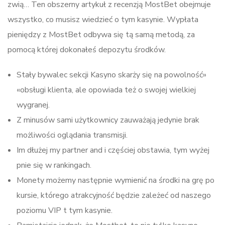
zwią… Ten obszerny artykuł z recenzją MostBet obejmuje
wszystko, co musisz wiedzieć o tym kasynie. Wypłata
pieniędzy z MostBet odbywa się tą samą metodą, za
pomocą której dokonałeś depozytu środków.
Stały bywalec sekcji Kasyno skarży się na powolność»
«obsługi klienta, ale opowiada też o swojej wielkiej
wygranej.
Z minusów sami użytkownicy zauważają jedynie brak
możliwości oglądania transmisji.
Im dłużej my partner and i częściej obstawia, tym wyżej
pnie się w rankingach.
Monety możemy następnie wymienić na środki na grę po
kursie, którego atrakcyjność będzie zależeć od naszego
poziomu VIP t tym kasynie.