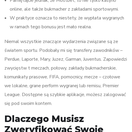
Pamiętajcie jednak, że Mostbet, to nie tylko kasyno
online, ale także bukmacher z zakładami sportowymi.
W praktyce oznacza to niestety, że wypłata wygranych
w ramach tego bonusu jest mało realna.
Niemal wszystkie znaczące wydarzenia związane są ze
światem sportu. Podobały mi się transfery zawodników –
Perdue, Laporte, Mary, Juzez, Garman, Juventus. Zapowiedzi
zwycięstw t meczach, połowy, zakłady bukmacherskie,
komunikaty prasowe, FIFA, pomocnicy, mecze – czołowe
we lokalne, grane perform wygranej lub remisu, Premier
League. Dostępne są szybkie aplikacje, możesz zalogować
się pod swoim kontem.
Dlaczego Musisz
Zweryfikować Swoje