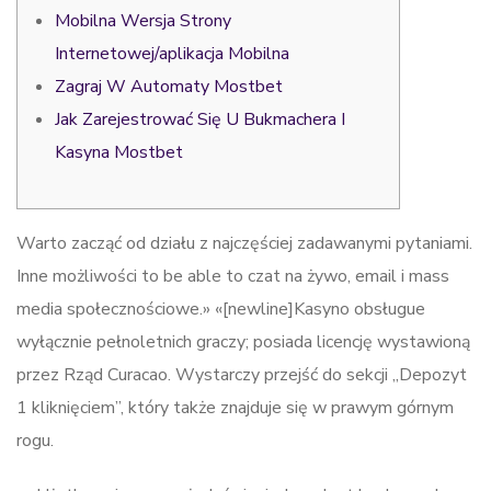
Mobilna Wersja Strony
Internetowej/aplikacja Mobilna
Zagraj W Automaty Mostbet
Jak Zarejestrować Się U Bukmachera I
Kasyna Mostbet
Warto zacząć od działu z najczęściej zadawanymi pytaniami.
Inne możliwości to be able to czat na żywo, email i mass
media społecznościowe.» «[newline]Kasyno obsługue
wyłącznie pełnoletnich graczy; posiada licencję wystawioną
przez Rząd Curacao. Wystarczy przejść do sekcji „Depozyt
1 kliknięciem”, który także znajduje się w prawym górnym
rogu.