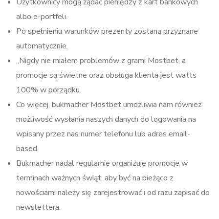
Użytkownicy mogą żądać pieniędzy z kart bankowych
albo e-portfeli.
Po spełnieniu warunków prezenty zostaną przyznane
automatycznie.
„Nigdy nie miałem problemów z grami Mostbet, a
promocje są świetne oraz obsługa klienta jest watts
100% w porządku.
Co więcej, bukmacher Mostbet umożliwia nam również
możliwość wysłania naszych danych do logowania na
wpisany przez nas numer telefonu lub adres email-
based.
Bukmacher nadal regularnie organizuje promocje w
terminach ważnych świąt, aby być na bieżąco z
nowościami należy się zarejestrować i od razu zapisać do
newslettera.