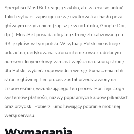
Specjaliści MostBet reagują szybko, ale zaleca się unikać
takich sytuacji, zapisując nazwę użytkownika i hasło poza
głównym urządzeniem (zapisz je w notatniku, Google Doc,
itp. ). MostBet posiada oficjalną stronę zlokalizowaną na
38 języków, w tym polski. W sytuacji Polski nie istnieje
oddzielna, dedykowana strona internetowa z odrębnym
adresem. Innymi słowy, zamiast wejścia na osobną stronę
dla Polski, wybierz odpowiednią wersję tłumaczenia mhh
stronie głównej. Ten proces został przedstawiony na
zrzucie ekranu, wizualizującego ten proces. Poniżej» «loga
systemów płatności, nazwy popularnych klubów piłkarskich
oraz przycisk „Pobierz” umożliwiający pobranie mobilnej
wersji serwisu.
Wymagania