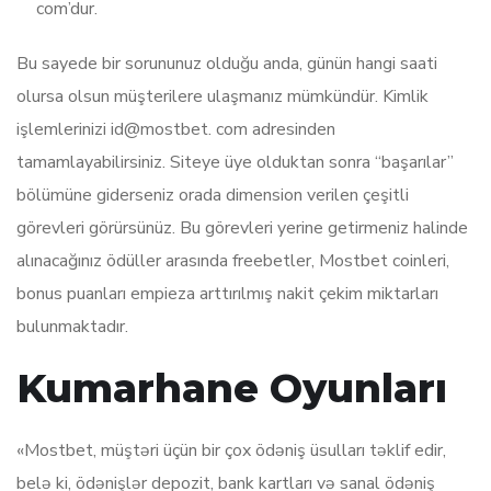
com’dur.
Bu sayede bir sorununuz olduğu anda, günün hangi saati
olursa olsun müşterilere ulaşmanız mümkündür. Kimlik
işlemlerinizi id@mostbet. com adresinden
tamamlayabilirsiniz. Siteye üye olduktan sonra “başarılar”
bölümüne giderseniz orada dimension verilen çeşitli
görevleri görürsünüz. Bu görevleri yerine getirmeniz halinde
alınacağınız ödüller arasında freebetler, Mostbet coinleri,
bonus puanları empieza arttırılmış nakit çekim miktarları
bulunmaktadır.
Kumarhane Oyunları
«Mostbet, müştəri üçün bir çox ödəniş üsulları təklif edir,
belə ki, ödənişlər depozit, bank kartları və sanal ödəniş