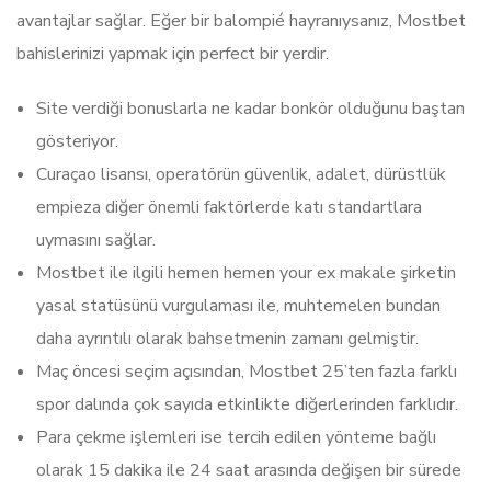
avantajlar sağlar. Eğer bir balompié hayranıysanız, Mostbet
bahislerinizi yapmak için perfect bir yerdir.
Site verdiği bonuslarla ne kadar bonkör olduğunu baştan
gösteriyor.
Curaçao lisansı, operatörün güvenlik, adalet, dürüstlük
empieza diğer önemli faktörlerde katı standartlara
uymasını sağlar.
Mostbet ile ilgili hemen hemen your ex makale şirketin
yasal statüsünü vurgulaması ile, muhtemelen bundan
daha ayrıntılı olarak bahsetmenin zamanı gelmiştir.
Maç öncesi seçim açısından, Mostbet 25’ten fazla farklı
spor dalında çok sayıda etkinlikte diğerlerinden farklıdır.
Para çekme işlemleri ise tercih edilen yönteme bağlı
olarak 15 dakika ile 24 saat arasında değişen bir sürede