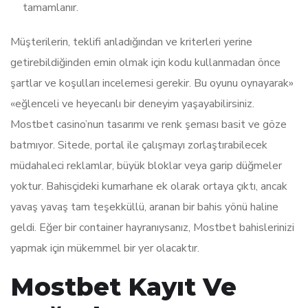
tamamlanır.
Müşterilerin, teklifi anladığından ve kriterleri yerine
getirebildiğinden emin olmak için kodu kullanmadan önce
şartlar ve koşulları incelemesi gerekir. Bu oyunu oynayarak»
«eğlenceli ve heyecanlı bir deneyim yaşayabilirsiniz.
Mostbet casino’nun tasarımı ve renk şeması basit ve göze
batmıyor. Sitede, portal ile çalışmayı zorlaştırabilecek
müdahaleci reklamlar, büyük bloklar veya garip düğmeler
yoktur. Bahisçideki kumarhane ek olarak ortaya çıktı, ancak
yavaş yavaş tam teşekküllü, aranan bir bahis yönü haline
geldi. Eğer bir container hayranıysanız, Mostbet bahislerinizi
yapmak için mükemmel bir yer olacaktır.
Mostbet Kayıt Ve