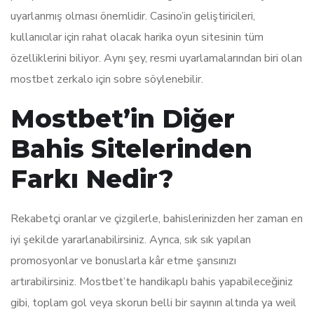
uyarlanmış olması önemlidir. Casino’in geliştiricileri,
kullanıcılar için rahat olacak harika oyun sitesinin tüm
özelliklerini biliyor. Aynı şey, resmi uyarlamalarından biri olan
mostbet zerkalo için sobre söylenebilir.
Mostbet’in Diğer
Bahis Sitelerinden
Farkı Nedir?
Rekabetçi oranlar ve çizgilerle, bahislerinizden her zaman en
iyi şekilde yararlanabilirsiniz. Ayrıca, sık sık yapılan
promosyonlar ve bonuslarla kâr etme şansınızı
artırabilirsiniz. Mostbet’te handikaplı bahis yapabileceğiniz
gibi, toplam gol veya skorun belli bir sayının altında ya weil