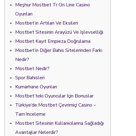
Meşhur Mostbet Tr On Line Casino
Oyunları
Mostbet’in Artıları Ve Eksileri
Mostbet Sitesinin Arayüzü Ve Işlevselliği
Mostbet Kayıt Empieza Doğrulama
Mostbet’in Diğer Bahis Sitelerinden Farkı
Nedir?
Mostbet Nedir?
Spor Bahisleri
Kumarhane Oyunları
Mostbet’teki Oyuncular Için Bonuslar
Türkiye’de Mostbet Çevrimiçi Casino –
Tam Inceleme
Mostbet Sitesinin Kullanıcılarına Sağladığı
Avantajlar Nelerdir?