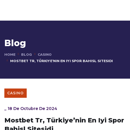
Blog
HOME
BLOG
CASINO
MOSTBET TR, TÜRKIYE’NIN EN IYI SPOR BAHISL SITESIDI
CASINO
_
18 De Octubre De 2024
Mostbet Tr, Türkiye’nin En Iyi Spor
Bahisl Sitesidi