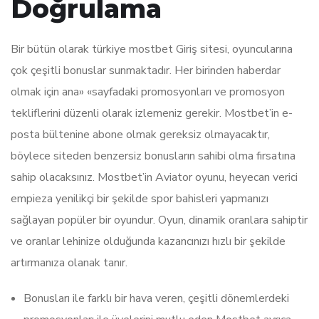
Doğrulama
Bir bütün olarak türkiye mostbet Giriş sitesi, oyuncularına
çok çeşitli bonuslar sunmaktadır. Her birinden haberdar
olmak için ana» «sayfadaki promosyonları ve promosyon
tekliflerini düzenli olarak izlemeniz gerekir. Mostbet’in e-
posta bültenine abone olmak gereksiz olmayacaktır,
böylece siteden benzersiz bonusların sahibi olma fırsatına
sahip olacaksınız. Mostbet’in Aviator oyunu, heyecan verici
empieza yenilikçi bir şekilde spor bahisleri yapmanızı
sağlayan popüler bir oyundur. Oyun, dinamik oranlara sahiptir
ve oranlar lehinize olduğunda kazancınızı hızlı bir şekilde
artırmanıza olanak tanır.
Bonusları ile farklı bir hava veren, çeşitli dönemlerdeki