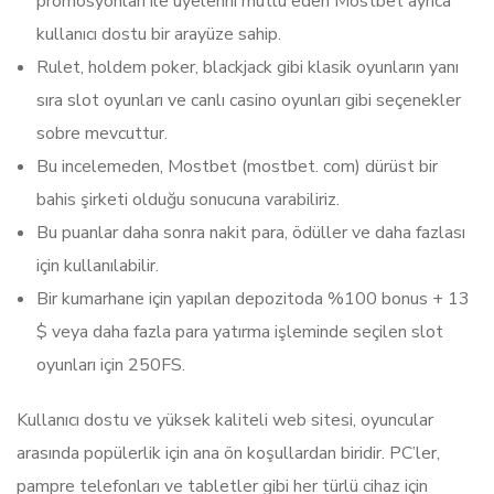
promosyonları ile üyelerini mutlu eden Mostbet ayrıca
kullanıcı dostu bir arayüze sahip.
Rulet, holdem poker, blackjack gibi klasik oyunların yanı
sıra slot oyunları ve canlı casino oyunları gibi seçenekler
sobre mevcuttur.
Bu incelemeden, Mostbet (mostbet. com) dürüst bir
bahis şirketi olduğu sonucuna varabiliriz.
Bu puanlar daha sonra nakit para, ödüller ve daha fazlası
için kullanılabilir.
Bir kumarhane için yapılan depozitoda %100 bonus + 13
$ veya daha fazla para yatırma işleminde seçilen slot
oyunları için 250FS.
Kullanıcı dostu ve yüksek kaliteli web sitesi, oyuncular
arasında popülerlik için ana ön koşullardan biridir. PC’ler,
pampre telefonları ve tabletler gibi her türlü cihaz için