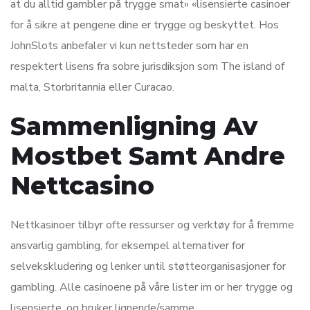
at du alltid gambler på trygge smat» «lisensierte casinoer
for å sikre at pengene dine er trygge og beskyttet. Hos
JohnSlots anbefaler vi kun nettsteder som har en
respektert lisens fra sobre jurisdiksjon som The island of
malta, Storbritannia eller Curacao.
Sammenligning Av
Mostbet Samt Andre
Nettcasino
Nettkasinoer tilbyr ofte ressurser og verktøy for å fremme
ansvarlig gambling, for eksempel alternativer for
selvekskludering og lenker until støtteorganisasjoner for
gambling. Alle casinoene på våre lister im or her trygge og
lisensierte, og bruker lignende/samme