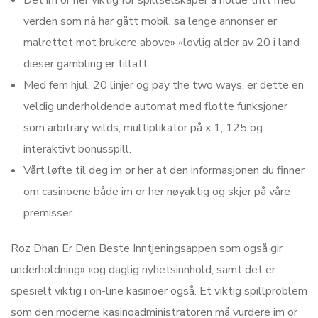
verden som nå har gått mobil, sa lenge annonser er
malrettet mot brukere above» «lovlig alder av 20 i land
dieser gambling er tillatt.
Med fem hjul, 20 linjer og pay the two ways, er dette en
veldig underholdende automat med flotte funksjoner
som arbitrary wilds, multiplikator på x 1, 125 og
interaktivt bonusspill.
Vårt løfte til deg im or her at den informasjonen du finner
om casinoene både im or her nøyaktig og skjer på våre
premisser.
Roz Dhan Er Den Beste Inntjeningsappen som også gir
underholdning» «og daglig nyhetsinnhold, samt det er
spesielt viktig i on-line kasinoer også. Et viktig spillproblem
som den moderne kasinoadministratoren må vurdere im or