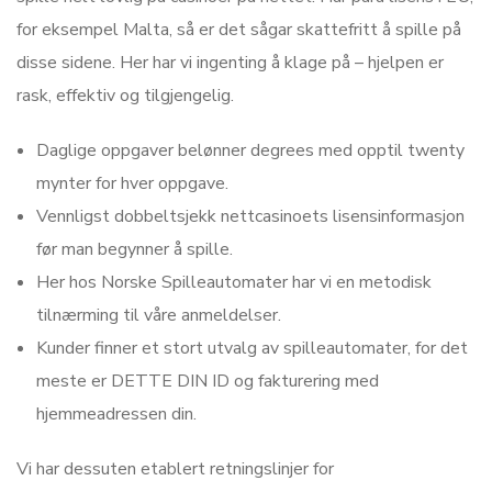
for eksempel Malta, så er det sågar skattefritt å spille på
disse sidene. Her har vi ingenting å klage på – hjelpen er
rask, effektiv og tilgjengelig.
Daglige oppgaver belønner degrees med opptil twenty
mynter for hver oppgave.
Vennligst dobbeltsjekk nettcasinoets lisensinformasjon
før man begynner å spille.
Her hos Norske Spilleautomater har vi en metodisk
tilnærming til våre anmeldelser.
Kunder finner et stort utvalg av spilleautomater, for det
meste er DETTE DIN ID og fakturering med
hjemmeadressen din.
Vi har dessuten etablert retningslinjer for