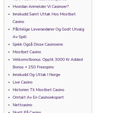
Hvordan Anmelder Vi Casinoer?
Innskudd Samt Uttak Hos Mostbet
Casino
Pålitelige Leverandører Og Godt Utvalg
Av Spill
Sjekk Også Disse Casinoene:
Mostbet Casino
Velkomstbonus: Opptil 3000 Kr Added
Bonus + 250 Freespins
Innskudd Og Uttak I Norge
Live Casino
Historien Til Mostbet Casino
Omtalt Av En Casinoekspert
Nettcasino
Skatt På Casino