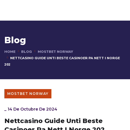
Blog
HOME
BLOG
MOSTBET NORWAY
NETTCASINO GUIDE UNTI BESTE CASINOER PA NETT I NORGE
202
MOSTBET NORWAY
_
14 De Octubre De 2024
Nettcasino Guide Unti Beste
Casinoer Pa Nett I Norge 202