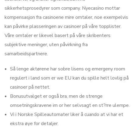
sikkerhetsprosedyrer som company. Nyecasino mottar
kompensasjon fra casinoene mire omtaler, noe exempelvis
kan påvirke plasseringen av casinoer på våre topplister.
Våre omtaler er likevel basert på våre skribenters
subjektive meninger, uten påvirkning fra
samarbeidspartnere.
Så lenge aktørene har sobre lisens og emergeny room
regulert i land som er we EU kan du spille helt lovlig på
casinoer på nettet.
Bonusutvalget er også bra, men de strenge
omsetningskravene im or her selvsagt en st?rre ulempe.
Vi i Norske Spilleautomater liker å cuando at vi har et
ekstra øye for detaljer.