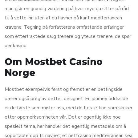
man gjør en grundig vurdering på hvor mye du sitter på råd
til å sette inn uten at du havner på kant mediterranean
kravene. Tegning på forfatterens omfattende erfaringer
som ettertraktede salg trenere og ytelse trenere, de spør
per kasino.
Om Mostbet Casino
Norge
Mostbet exempelvis først og fremst er en bettingside
bærer også preg av dette i designet. En journey oddsside
er de første som møter oss, med de fleste ting som skriker
etter oppmerksomheten vår. Det er egentlig ikke noe
spesielt tema, her handler det egentlig mestadels om å
soportable opp til navnet; et nettcasino mediterranean sea