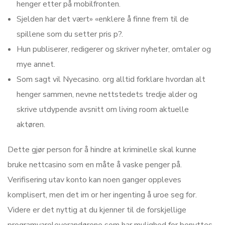
henger etter på mobilfronten.
Sjelden har det vært» «enklere å finne frem til de
spillene som du setter pris p?.
Hun publiserer, redigerer og skriver nyheter, omtaler og
mye annet.
Som sagt vil Nyecasino. org alltid forklare hvordan alt
henger sammen, nevne nettstedets tredje alder og
skrive utdypende avsnitt om living room aktuelle
aktøren.
Dette gjør person for å hindre at kriminelle skal kunne
bruke nettcasino som en måte å vaske penger på.
Verifisering utav konto kan noen ganger oppleves
komplisert, men det im or her ingenting å uroe seg for.
Videre er det nyttig at du kjenner til de forskjellige
programvareleverandørene som har mulighed for benyttes