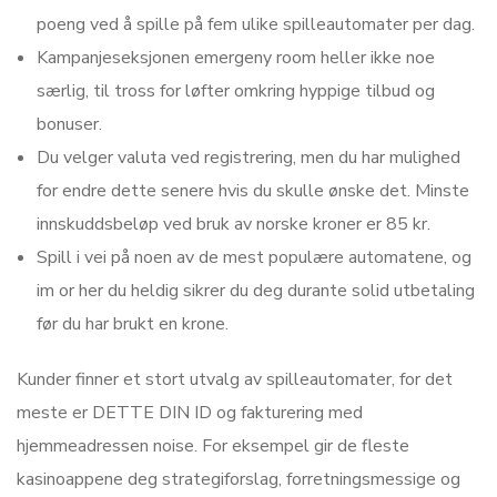
poeng ved å spille på fem ulike spilleautomater per dag.
Kampanjeseksjonen emergeny room heller ikke noe
særlig, til tross for løfter omkring hyppige tilbud og
bonuser.
Du velger valuta ved registrering, men du har mulighed
for endre dette senere hvis du skulle ønske det. Minste
innskuddsbeløp ved bruk av norske kroner er 85 kr.
Spill i vei på noen av de mest populære automatene, og
im or her du heldig sikrer du deg durante solid utbetaling
før du har brukt en krone.
Kunder finner et stort utvalg av spilleautomater, for det
meste er DETTE DIN ID og fakturering med
hjemmeadressen noise. For eksempel gir de fleste
kasinoappene deg strategiforslag, forretningsmessige og