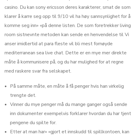
casino. Du kan sony ericsson deres karakterer, smat de som
klarer å karre seg opp til 9/10 vil ha høy sannsynlighet for å
komme seg inn» «på denne listen. De som foretrekker living
room sistnevnte metoden kan sende en henvendelse til Vi
anser imidlertid at para fleste vil bli mest fornøyde
mediterranean sea live chat. Dette er en mye mer direkte
måte å kommunisere på, og du har mulighed for at regne
med raskere svar fra selskapet.
På samme måte, en måte å få penger hvis han virkelig
trengte det.
Vinner du mye penger må du mange ganger også sende
inn dokumenter exempelvis forklarer hvordan du har tjent
pengene du spilte for.
Etter at man har» «gjort et innskudd til spillkontoen, kan