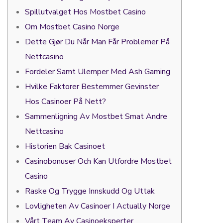
Spillutvalget Hos Mostbet Casino
Om Mostbet Casino Norge
Dette Gjør Du Når Man Får Problemer På
Nettcasino
Fordeler Samt Ulemper Med Ash Gaming
Hvilke Faktorer Bestemmer Gevinster
Hos Casinoer På Nett?
Sammenligning Av Mostbet Smat Andre
Nettcasino
Historien Bak Casinoet
Casinobonuser Och Kan Utfordre Mostbet
Casino
Raske Og Trygge Innskudd Og Uttak
Lovligheten Av Casinoer I Actually Norge
Vårt Team Av Casinoeksperter