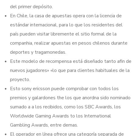
del primer depósito.
En Chile, la casa de apuestas opera con la licencia de
estándar internacional, para lo que los residentes del
país pueden visitar libremente el sitio formal de la
companhia, realizar apuestas en pesos chilenos durante
deportes y tragamonedas.
Este modelo de recompensa está diseñado tanto afin de
nuevos jugadores» «lo que para clientes habituales de la
proyecto.
Esto sony ericsson puede comprobar con todos los
premios y galardones the los que anordna sido nominado
sumado a a los recibidos, como los SBC Awards, los
Worldwide Gaming Awards to los International
Gambling Awards, entre demas.
El operador en línea ofrece una categoría separada de