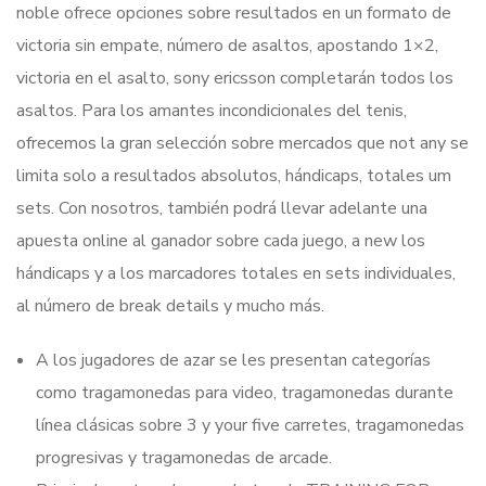
noble ofrece opciones sobre resultados en un formato de
victoria sin empate, número de asaltos, apostando 1×2,
victoria en el asalto, sony ericsson completarán todos los
asaltos. Para los amantes incondicionales del tenis,
ofrecemos la gran selección sobre mercados que not any se
limita solo a resultados absolutos, hándicaps, totales um
sets. Con nosotros, también podrá llevar adelante una
apuesta online al ganador sobre cada juego, a new los
hándicaps y a los marcadores totales en sets individuales,
al número de break details y mucho más.
A los jugadores de azar se les presentan categorías
como tragamonedas para video, tragamonedas durante
línea clásicas sobre 3 y your five carretes, tragamonedas
progresivas y tragamonedas de arcade.