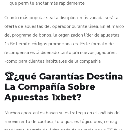
que permite anotar más rápidamente.
Cuanto más popular sea la disciplina, más variada será la
oferta de apuestas del operador durante línea. En el marco
del programa de bonos, la organizacion líder de apuestas
1xBet emite códigos promocionales. Este formato de
recompensa está diseñado tanto pra nuevos jugadores»
«como para clientes habituales de la companhia.
🏆¿qué Garantías Destina
La Compañía Sobre
Apuestas 1xbet?
Muchos apostantes basan su estrategia en el análisis del
«movimiento de cuotas», lo o qual es lógico pois, i smag