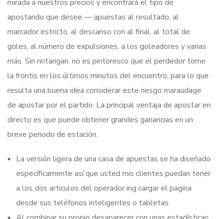
mirada a nuestros precios y encontrará el tipo de
apostando que desee — apuestas al resultado, al
marcador estricto, al descanso con al final, al total de
goles, al número de expulsiones, a los goleadores y varias
más. Sin rintangan, no es pintoresco que el perdedor tome
la frontis en los últimos minutos del encuentro, para lo que
resulta una buena idea considerar este riesgo maraudage
de apostar por el partido. La principal ventaja de apostar en
directo es que puede obtener grandes ganancias en un
breve periodo de estación.
La versión ligera de una casa de apuestas se ha diseñado
específicamente así que usted mis clientes puedan tener
a los dos articulos del operador ing cargar el pagina
desde sus teléfonos inteligentes o tabletas.
Al combinar su propio desaparecer con unas estadísticas