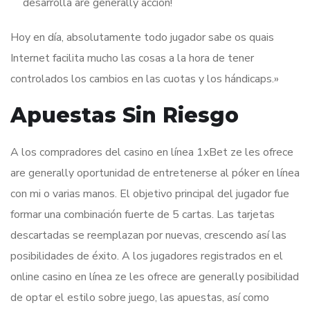
desarrolla are generally acción!
Hoy en día, absolutamente todo jugador sabe os quais
Internet facilita mucho las cosas a la hora de tener
controlados los cambios en las cuotas y los hándicaps.»
Apuestas Sin Riesgo
A los compradores del casino en línea 1xBet ze les ofrece
are generally oportunidad de entretenerse al póker en línea
con mi o varias manos. El objetivo principal del jugador fue
formar una combinación fuerte de 5 cartas. Las tarjetas
descartadas se reemplazan por nuevas, crescendo así las
posibilidades de éxito. A los jugadores registrados en el
online casino en línea ze les ofrece are generally posibilidad
de optar el estilo sobre juego, las apuestas, así como