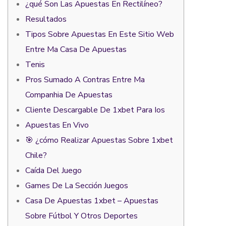
¿qué Son Las Apuestas En Rectilíneo?
Resultados
Tipos Sobre Apuestas En Este Sitio Web
Entre Ma Casa De Apuestas
Tenis
Pros Sumado A Contras Entre Ma
Companhia De Apuestas
Cliente Descargable De 1xbet Para Ios
Apuestas En Vivo
🎯 ¿cómo Realizar Apuestas Sobre 1xbet
Chile?
Caída Del Juego
Games De La Sección Juegos
Casa De Apuestas 1xbet – Apuestas
Sobre Fútbol Y Otros Deportes