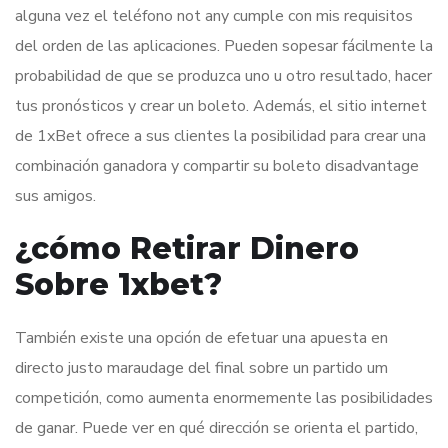
alguna vez el teléfono not any cumple con mis requisitos
del orden de las aplicaciones. Pueden sopesar fácilmente la
probabilidad de que se produzca uno u otro resultado, hacer
tus pronósticos y crear un boleto. Además, el sitio internet
de 1xBet ofrece a sus clientes la posibilidad para crear una
combinación ganadora y compartir su boleto disadvantage
sus amigos.
¿cómo Retirar Dinero
Sobre 1xbet?
También existe una opción de efetuar una apuesta en
directo justo maraudage del final sobre un partido um
competición, como aumenta enormemente las posibilidades
de ganar. Puede ver en qué dirección se orienta el partido,