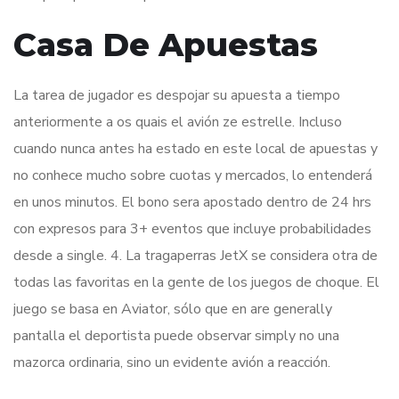
Casa De Apuestas
La tarea de jugador es despojar su apuesta a tiempo
anteriormente a os quais el avión ze estrelle. Incluso
cuando nunca antes ha estado en este local de apuestas y
no conhece mucho sobre cuotas y mercados, lo entenderá
en unos minutos. El bono sera apostado dentro de 24 hrs
con expresos para 3+ eventos que incluye probabilidades
desde a single. 4. La tragaperras JetX se considera otra de
todas las favoritas en la gente de los juegos de choque. El
juego se basa en Aviator, sólo que en are generally
pantalla el deportista puede observar simply no una
mazorca ordinaria, sino un evidente avión a reacción.