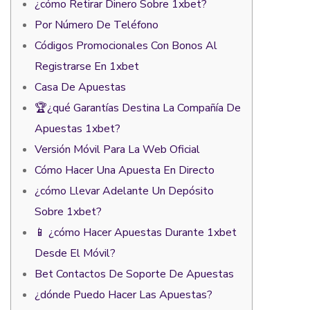
¿cómo Retirar Dinero Sobre 1xbet?
Por Número De Teléfono
Códigos Promocionales Con Bonos Al
Registrarse En 1xbet
Casa De Apuestas
🏆¿qué Garantías Destina La Compañía De
Apuestas 1xbet?
Versión Móvil Para La Web Oficial
Cómo Hacer Una Apuesta En Directo
¿cómo Llevar Adelante Un Depósito
Sobre 1xbet?
📱 ¿cómo Hacer Apuestas Durante 1xbet
Desde El Móvil?
Bet Contactos De Soporte De Apuestas
¿dónde Puedo Hacer Las Apuestas?