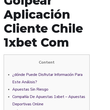
Golpear
Aplicación
Cliente Chile
1xbet Com
Content
¿dónde Puede Disfrutar Información Para
Este Análisis?
Apuestas Sin Riesgo
Compañía De Apuestas 1xbet – Apuestas
Deportivas Online