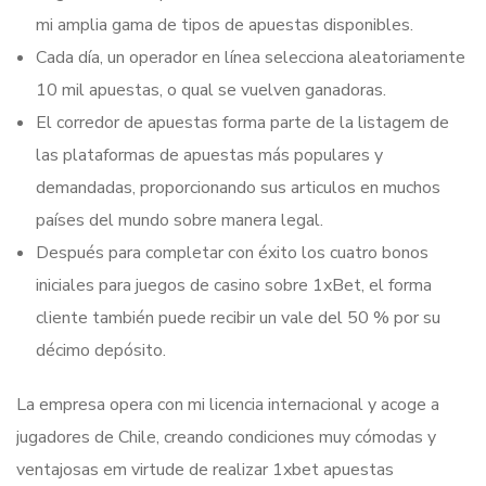
mi amplia gama de tipos de apuestas disponibles.
Cada día, un operador en línea selecciona aleatoriamente
10 mil apuestas, o qual se vuelven ganadoras.
El corredor de apuestas forma parte de la listagem de
las plataformas de apuestas más populares y
demandadas, proporcionando sus articulos en muchos
países del mundo sobre manera legal.
Después para completar con éxito los cuatro bonos
iniciales para juegos de casino sobre 1xBet, el forma
cliente también puede recibir un vale del 50 % por su
décimo depósito.
La empresa opera con mi licencia internacional y acoge a
jugadores de Chile, creando condiciones muy cómodas y
ventajosas em virtude de realizar 1xbet apuestas