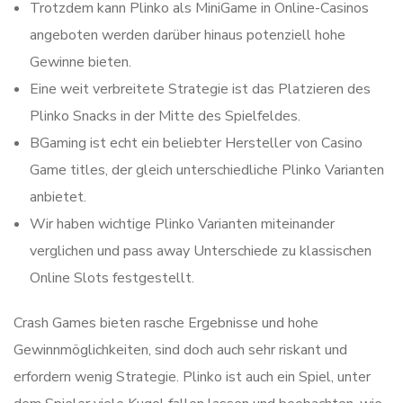
Trotzdem kann Plinko als MiniGame in Online-Casinos
angeboten werden darüber hinaus potenziell hohe
Gewinne bieten.
Eine weit verbreitete Strategie ist das Platzieren des
Plinko Snacks in der Mitte des Spielfeldes.
BGaming ist echt ein beliebter Hersteller von Casino
Game titles, der gleich unterschiedliche Plinko Varianten
anbietet.
Wir haben wichtige Plinko Varianten miteinander
verglichen und pass away Unterschiede zu klassischen
Online Slots festgestellt.
Crash Games bieten rasche Ergebnisse und hohe
Gewinnmöglichkeiten, sind doch auch sehr riskant und
erfordern wenig Strategie. Plinko ist auch ein Spiel, unter