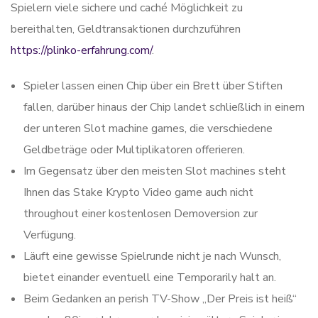
Spielern viele sichere und caché Möglichkeit zu
bereithalten, Geldtransaktionen durchzuführen
https://plinko-erfahrung.com/
.
Spieler lassen einen Chip über ein Brett über Stiften
fallen, darüber hinaus der Chip landet schließlich in einem
der unteren Slot machine games, die verschiedene
Geldbeträge oder Multiplikatoren offerieren.
Im Gegensatz über den meisten Slot machines steht
Ihnen das Stake Krypto Video game auch nicht
throughout einer kostenlosen Demoversion zur
Verfügung.
Läuft eine gewisse Spielrunde nicht je nach Wunsch,
bietet einander eventuell eine Temporarily halt an.
Beim Gedanken an perish TV-Show „Der Preis ist heiß“