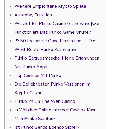
Weitere Empfohlene Krypto Spiele
Autoplay Funktion
Was Ist Ein Plinko Casino?» «[newline]wie
Funktioniert Das Plinko Game Online?
🎁 50 Freispiele Ohne Einzahlung — Die
Wohl Beste Plinko Alternative
Plinko Betrugsmasche: Meine Erfahrungen
Mit Plinko Apps
Top Casinos Mit Plinko
Die Beliebtesten Plinko Versionen Im
Krypto Casino
Plinko Im On The Web Casino
In Welchen Online Internet Casinos Kann
Man Plinko Spielen?
Ist Plinko Seriös Ebenso Sicher?