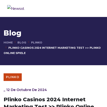
Blog
HOME
BLOG
PLINKO
PLINKO CASINOS 2024 INTERNET MARKETING TEST >> PLINKO
ONLINE SPIELE
PLINKO
_
12 De Octubre De 2024
Plinko Casinos 2024 Internet
Marketing Test >> Plinko Online