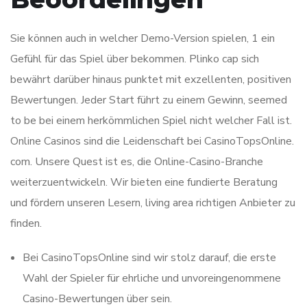
Sie können auch in welcher Demo-Version spielen, 1 ein
Gefühl für das Spiel über bekommen. Plinko cap sich
bewährt darüber hinaus punktet mit exzellenten, positiven
Bewertungen. Jeder Start führt zu einem Gewinn, seemed
to be bei einem herkömmlichen Spiel nicht welcher Fall ist.
Online Casinos sind die Leidenschaft bei CasinoTopsOnline.
com. Unsere Quest ist es, die Online-Casino-Branche
weiterzuentwickeln. Wir bieten eine fundierte Beratung
und fördern unseren Lesern, living area richtigen Anbieter zu
finden.
Bei CasinoTopsOnline sind wir stolz darauf, die erste
Wahl der Spieler für ehrliche und unvoreingenommene
Casino-Bewertungen über sein.