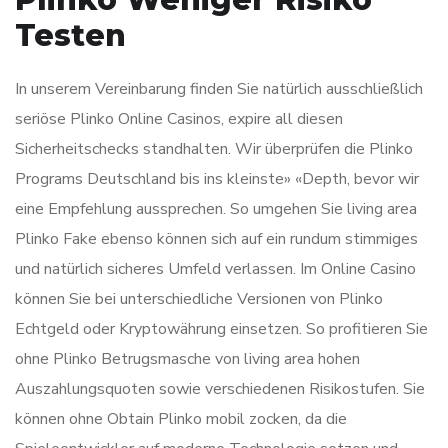
Testen
In unserem Vereinbarung finden Sie natürlich ausschließlich
seriöse Plinko Online Casinos, expire all diesen
Sicherheitschecks standhalten. Wir überprüfen die Plinko
Programs Deutschland bis ins kleinste» «Depth, bevor wir
eine Empfehlung aussprechen. So umgehen Sie living area
Plinko Fake ebenso können sich auf ein rundum stimmiges
und natürlich sicheres Umfeld verlassen. Im Online Casino
können Sie bei unterschiedliche Versionen von Plinko
Echtgeld oder Kryptowährung einsetzen. So profitieren Sie
ohne Plinko Betrugsmasche von living area hohen
Auszahlungsquoten sowie verschiedenen Risikostufen. Sie
können ohne Obtain Plinko mobil zocken, da die