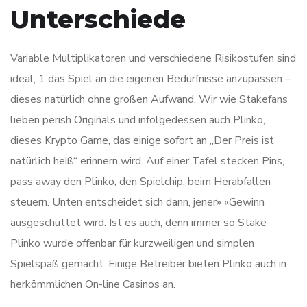
Unterschiede
Variable Multiplikatoren und verschiedene Risikostufen sind
ideal, 1 das Spiel an die eigenen Bedürfnisse anzupassen –
dieses natürlich ohne großen Aufwand. Wir wie Stakefans
lieben perish Originals und infolgedessen auch Plinko,
dieses Krypto Game, das einige sofort an „Der Preis ist
natürlich heiß“ erinnern wird. Auf einer Tafel stecken Pins,
pass away den Plinko, den Spielchip, beim Herabfallen
steuern. Unten entscheidet sich dann, jener» «Gewinn
ausgeschüttet wird. Ist es auch, denn immer so Stake
Plinko wurde offenbar für kurzweiligen und simplen
Spielspaß gemacht. Einige Betreiber bieten Plinko auch in
herkömmlichen On-line Casinos an.