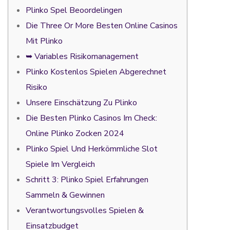
Plinko Spel Beoordelingen
Die Three Or More Besten Online Casinos
Mit Plinko
➥ Variables Risikomanagement
Plinko Kostenlos Spielen Abgerechnet
Risiko
Unsere Einschätzung Zu Plinko
Die Besten Plinko Casinos Im Check:
Online Plinko Zocken 2024
Plinko Spiel Und Herkömmliche Slot
Spiele Im Vergleich
Schritt 3: Plinko Spiel Erfahrungen
Sammeln & Gewinnen
Verantwortungsvolles Spielen &
Einsatzbudget