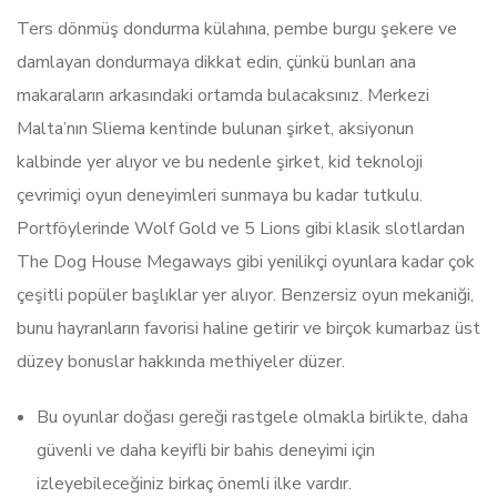
Ters dönmüş dondurma külahına, pembe burgu şekere ve
damlayan dondurmaya dikkat edin, çünkü bunları ana
makaraların arkasındaki ortamda bulacaksınız. Merkezi
Malta’nın Sliema kentinde bulunan şirket, aksiyonun
kalbinde yer alıyor ve bu nedenle şirket, kid teknoloji
çevrimiçi oyun deneyimleri sunmaya bu kadar tutkulu.
Portföylerinde Wolf Gold ve 5 Lions gibi klasik slotlardan
The Dog House Megaways gibi yenilikçi oyunlara kadar çok
çeşitli popüler başlıklar yer alıyor. Benzersiz oyun mekaniği,
bunu hayranların favorisi haline getirir ve birçok kumarbaz üst
düzey bonuslar hakkında methiyeler düzer.
Bu oyunlar doğası gereği rastgele olmakla birlikte, daha
güvenli ve daha keyifli bir bahis deneyimi için
izleyebileceğiniz birkaç önemli ilke vardır.