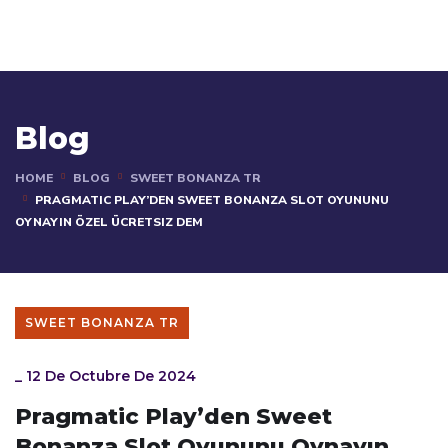
Blog
HOME
BLOG
SWEET BONANZA TR
PRAGMATIC PLAY’DEN SWEET BONANZA SLOT OYUNUNU
OYNAYIN ÖZEL ÜCRETSIZ DEM
SWEET BONANZA TR
_
12 De Octubre De 2024
Pragmatic Play’den Sweet
Bonanza Slot Oyununu Oynayın