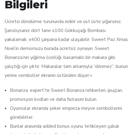
Bilgileri
Ücretsi döndürme turununda indirir ve üst üste yığarsınız.
Şanslıysanız dört tane x100 Gökkuşağı Bombası
yakalamak, x400 çarpana kadar ulaşabilir. Sweet Paz Xmas
Noel’in demomuzu burada ücretsiz oynayın. Sweet
Bonanza’nın yığılma özelliği, basamaklı bir makara gibi
çalıştığı için şıktır. Makaralar tam anlamıyla “dönmez”; bunun
yerine semboller ekranın üstünden düşer.»
Bonanza. expert’te Sweet Bonanza rehberleri, ipuçları,
promosyon kodları ve daha fazlasını bulun.
Oyuncular ekranda şeker empieza meyve sembollerini
görebilirler.
Bunlar arasında added bonus oyunu tetikleyen çubuk