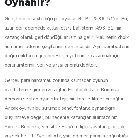
Oynanır?
Geliştiricinin söylediği gibi, oyunun RTP’si %96, 51’dir. Bu,
uzun geri ödemede kullanıcılara bahislerin %96, 51’inin
kazanç olarak geri döndüğü anlamına gelir. Makinenin choix
numarası, ödeme çizgilerinin olmamasıdır. Aynı sembollerin
doğru miktarda görünmesi için yeterince kazanmak için,
görünümlerinin yeri ve sırası önemli değildir.
Gerçek para harcamak zorunda kalmadan oyunun
özelliklerine girmenizi sağlar. Ek olarak, Nice Bonanza
demosu seçilen oyun stratejisinin test edilmesini sağlar.
Ancak oyunun bu sürümde sanal fonlarla oynandığını
düşünmeye değer, bu nedenle kazançları alamazsınız.
Sweet Bonanza, Sensible Play’ün diğer yuvaları gibi, çok
yüksek bir RTP’ye sahiptir, yani ödenen paranın çoğunluğu