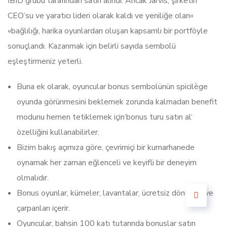
IBID grubu tarafından satın alındı. Ancak Jarvis, şirketin
CEO’su ve yaratıcı lideri olarak kaldı ve yeniliğe olan»
«bağlılığı, harika oyunlardan oluşan kapsamlı bir portföyle
sonuçlandı. Kazanmak için belirli sayıda sembolü
eşleştirmeniz yeterli.
Buna ek olarak, oyuncular bonus sembolünün spicilège
oyunda görünmesini beklemek zorunda kalmadan benefit
modunu hemen tetiklemek için‘bonus turu satın al‘
özelliğini kullanabilirler.
Bizim bakış açımıza göre, çevrimiçi bir kumarhanede
oynamak her zaman eğlenceli ve keyifli bir deneyim
olmalıdır.
Bonus oyunlar, kümeler, lavantalar, ücretsiz dönüşler ve
çarpanları içerir.
Oyuncular, bahsin 100 katı tutarında bonuslar satın