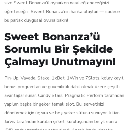
size Sweet Bonanza’ü oynarken nasıl eğleneceğinizi
öğreteceğiz. Sweet Bonanza’nın harika olayları — sadece
bu parlak duygusal oyuna bakın!
Sweet Bonanza’ü
Sorumlu Bir Şekilde
Çalmayı Unutmayın!
Pin-Up, Vavada, Stake, 1xBet, 1Win ve 7Slots, kolay kayıt,
bonus programları ve güvenilirlik dahil olmak üzere çeşitli
avantajlar sunar. Candy Stars, Pragmatic Perform tarafından
yapılan başka bir şeker temalı slot. Bu, servetinizi
döndürmek için üç sıra ve beş şeker sütunu sunuyor. Julian
Jarvis tarafından kurulan şirket, kuruluşundan bir yıl sonra