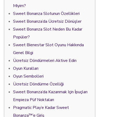
Miyim?
Sweet Bonanza Slotunun Özellikleri
Sweet Bonanza’da Ücretsiz Dönüşler
Sweet Bonanza Slot Neden Bu Kadar
Popüler?
Sweet Bienestar Slot Oyunu Hakkında
Genel Bilgi
Ücretsiz Döndürmeleri Aktive Edin
Oyun Kuralları
Oyun Sembolleri
Ücretsiz Döndürme Özelliği
Sweet Bonanza’da Kazanmak Için İpuçları
Empieza Püf Noktaları
Pragmatic Play’e Kadar Sweet
Bonanza™’e Giriş