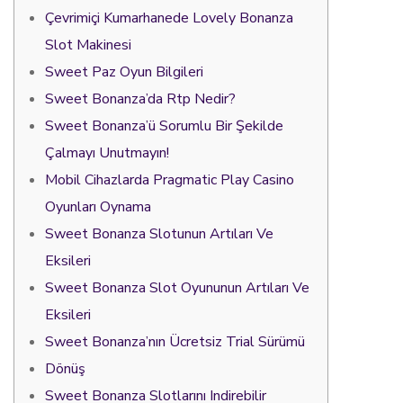
Çevrimiçi Kumarhanede Lovely Bonanza
Slot Makinesi
Sweet Paz Oyun Bilgileri
Sweet Bonanza’da Rtp Nedir?
Sweet Bonanza’ü Sorumlu Bir Şekilde
Çalmayı Unutmayın!
Mobil Cihazlarda Pragmatic Play Casino
Oyunları Oynama
Sweet Bonanza Slotunun Artıları Ve
Eksileri
Sweet Bonanza Slot Oyununun Artıları Ve
Eksileri
Sweet Bonanza’nın Ücretsiz Trial Sürümü
Dönüş
Sweet Bonanza Slotlarını Indirebilir