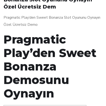
Özel Ücretsiz Dem
Pragmatic Play’den Sweet Bonanza Slot Oyununu Oynayın
Özel Ücretsiz Demo
Pragmatic
Play’den Sweet
Bonanza
Demosunu
Oynayın