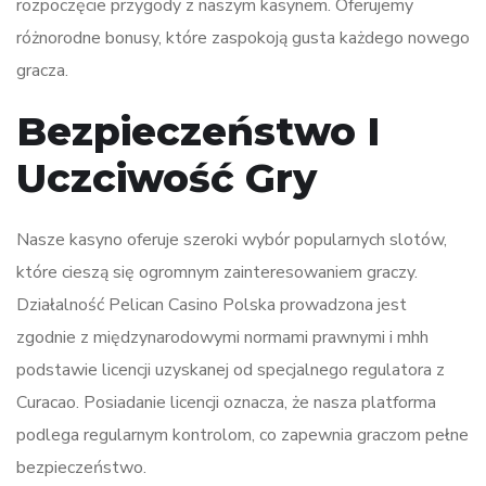
rozpoczęcie przygody z naszym kasynem. Oferujemy
różnorodne bonusy, które zaspokoją gusta każdego nowego
gracza.
Bezpieczeństwo I
Uczciwość Gry
Nasze kasyno oferuje szeroki wybór popularnych slotów,
które cieszą się ogromnym zainteresowaniem graczy.
Działalność Pelican Casino Polska prowadzona jest
zgodnie z międzynarodowymi normami prawnymi i mhh
podstawie licencji uzyskanej od specjalnego regulatora z
Curacao. Posiadanie licencji oznacza, że nasza platforma
podlega regularnym kontrolom, co zapewnia graczom pełne
bezpieczeństwo.