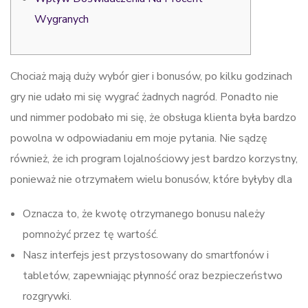
Wygranych
Chociaż mają duży wybór gier i bonusów, po kilku godzinach
gry nie udało mi się wygrać żadnych nagród. Ponadto nie
und nimmer podobało mi się, że obsługa klienta była bardzo
powolna w odpowiadaniu em moje pytania. Nie sądzę
również, że ich program lojalnościowy jest bardzo korzystny,
ponieważ nie otrzymałem wielu bonusów, które byłyby dla
Oznacza to, że kwotę otrzymanego bonusu należy
pomnożyć przez tę wartość.
Nasz interfejs jest przystosowany do smartfonów i
tabletów, zapewniając płynność oraz bezpieczeństwo
rozgrywki.