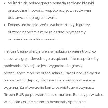
Wśród nich, polscy gracze odnajdą zarówno klasyki,
grunzochse i nowości, współpracując z czołowymi
dostawcami oprogramowania.
Dbamy um bezpieczeństwo kont naszych graczy,
dlatego natychmiast po rejestracji wymagamy
potwierdzenia adresu e-mail.
Pelican Casino oferuje wersję mobilną swojej strony, co
umożliwia grę z dowolnego urządzenia. Nie ma potrzeby
pobierania aplikacji, co jest wygodne dla graczy
preferujących mobilne przeglądanie. Pakiet bonusowy dla
pierwszych 3 depozytów znacznie zwiększa szanse na
wygraną. Za otworzenie konta osobistego otrzymasz
fifteen EUR po potwierdzeniu e-mailem. Bonusy powitalne
w Pelican On line casino to doskonały sposób na