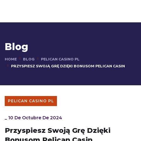
Blog
HOME
BLOG
PELICAN CASINO PL
PRZYSPIESZ SWOJĄ GRĘ DZIĘKI BONUSOM PELICAN CASIN
PELICAN CASINO PL
_
10 De Octubre De 2024
Przyspiesz Swoją Grę Dzięki
Bonusom Pelican Casin