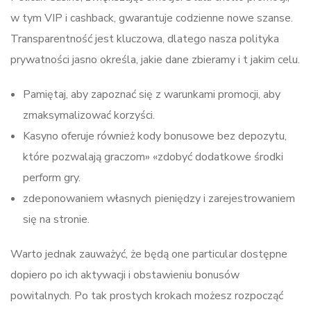
w tym VIP i cashback, gwarantuje codzienne nowe szanse.
Transparentność jest kluczowa, dlatego nasza polityka
prywatności jasno określa, jakie dane zbieramy i t jakim celu.
Pamiętaj, aby zapoznać się z warunkami promocji, aby
zmaksymalizować korzyści.
Kasyno oferuje również kody bonusowe bez depozytu,
które pozwalają graczom» «zdobyć dodatkowe środki
perform gry.
zdероnоwаnіеm włаsnусh ріеnіędzу і zаrеjеstrоwаnіеm
sіę nа strоnіе.
Warto jednak zauważyć, że będą one particular dostępne
dopiero po ich aktywacji i obstawieniu bonusów
powitalnych. Po tak prostych krokach możesz rozpocząć