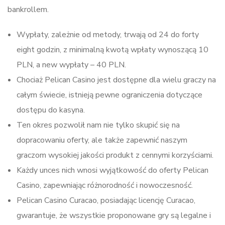
bankrollem.
Wypłaty, zależnie od metody, trwają od 24 do forty
eight godzin, z minimalną kwotą wpłaty wynoszącą 10
PLN, a new wypłaty – 40 PLN.
Chociaż Pelican Casino jest dostępne dla wielu graczy na
całym świecie, istnieją pewne ograniczenia dotyczące
dostępu do kasyna.
Ten okres pozwolił nam nie tylko skupić się na
dopracowaniu oferty, ale także zapewnić naszym
graczom wysokiej jakości produkt z cennymi korzyściami.
Każdy unces nich wnosi wyjątkowość do oferty Pelican
Casino, zapewniając różnorodność i nowoczesność.
Pelican Casino Curacao, posiadając licencję Curacao,
gwarantuje, że wszystkie proponowane gry są legalne i