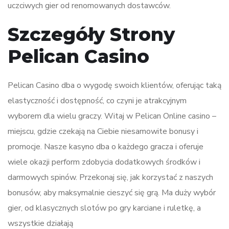
uczciwych gier od renomowanych dostawców.
Szczegóły Strony
Pelican Casino
Pelican Casino dba o wygodę swoich klientów, oferując taką
elastyczność i dostępność, co czyni je atrakcyjnym
wyborem dla wielu graczy. Witaj w Pelican Online casino –
miejscu, gdzie czekają na Ciebie niesamowite bonusy i
promocje. Nasze kasyno dba o każdego gracza i oferuje
wiele okazji perform zdobycia dodatkowych środków i
darmowych spinów. Przekonaj się, jak korzystać z naszych
bonusów, aby maksymalnie cieszyć się grą. Ma duży wybór
gier, od klasycznych slotów po gry karciane i ruletkę, a
wszystkie działają