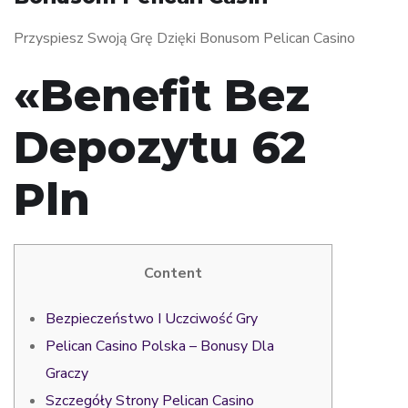
Przyspiesz Swoją Grę Dzięki Bonusom Pelican Casino
«Benefit Bez
Depozytu 62
Pln
Content
Bezpieczeństwo I Uczciwość Gry
Pelican Casino Polska – Bonusy Dla
Graczy
Szczegóły Strony Pelican Casino