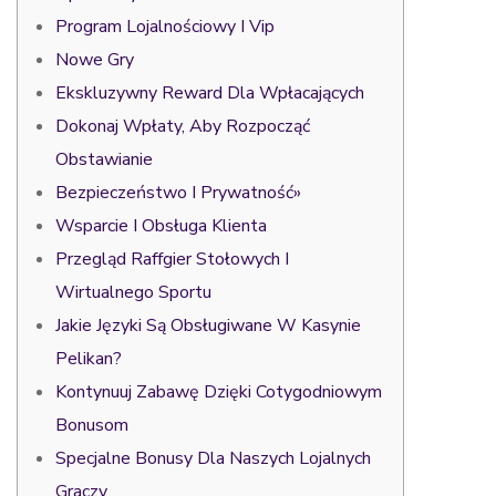
Program Lojalnościowy I Vip
Nowe Gry
Ekskluzywny Reward Dla Wpłacających
Dokonaj Wpłaty, Aby Rozpocząć
Obstawianie
Bezpieczeństwo I Prywatność»
Wsparcie I Obsługa Klienta
Przegląd Raffgier Stołowych I
Wirtualnego Sportu
Jakie Języki Są Obsługiwane W Kasynie
Pelikan?
Kontynuuj Zabawę Dzięki Cotygodniowym
Bonusom
Specjalne Bonusy Dla Naszych Lojalnych
Graczy