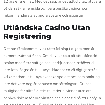
12 års erfarenhet. Med det sagt är det alltid vitalt att vara
på den säkra hemsida och bara besöka casinon som
rekommenderats av andra spelare och experter.
Utländska Casino Utan
Registrering
Det har förekommit i viss utsträckning tidigare men är
numera svårt att finna. Om du vill spela på ett utländskt
casino med flera saftiga bonuserbjudanden behöver du
inte leta längre än till Lucys. Haz har en väldigt generös
välkomstbonus till nya svenska spelare och som omkring
inte det vore nog är bonusen omsättningsfri. Du har
mulighed for alltså direkt ta ut det ni vinner utan att
behöva riskera förlora vinsten och slösa tid på att uppfylla
ett omsättningskrav. Bland utländska casinon har Haz