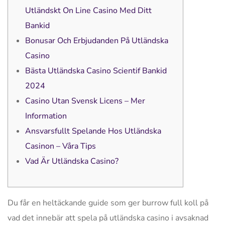
Utländskt On Line Casino Med Ditt
Bankid
Bonusar Och Erbjudanden På Utländska
Casino
Bästa Utländska Casino Scientif Bankid
2024
Casino Utan Svensk Licens – Mer
Information
Ansvarsfullt Spelande Hos Utländska
Casinon – Våra Tips
Vad Är Utländska Casino?
Du får en heltäckande guide som ger burrow full koll på
vad det innebär att spela på utländska casino i avsaknad