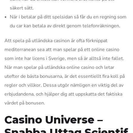
säkert sätt.
När i betalar på ditt spelsidan så får du en regning som
du car kan betala av direkt genom telefonräkningen.
Att spela på utländska casinon är ofta förknippat
mediterranean sea att man spelar på ett online casino
som inte har licens i Sverige, men så är alltså inte fallet.
När man spelar på utländska online casino och letar
utefter de bästa bonusarna, är det essentiellt fira koll på
regler och villkor. Dessa utgör nämligen en viktig del av
erbjudandena, och hjälper dig att uppskatta det faktiska
värdet på bonusen.
Casino Universe –
Snabba Uttag Scientif