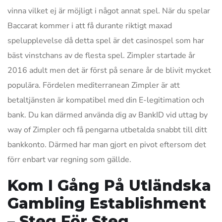
vinna vilket ej är möjligt i något annat spel. När du spelar
Baccarat kommer i att få durante riktigt maxad
spelupplevelse då detta spel är det casinospel som har
bäst vinstchans av de flesta spel. Zimpler startade år
2016 adult men det är först på senare år de blivit mycket
populära. Fördelen mediterranean Zimpler är att
betaltjänsten är kompatibel med din E-legitimation och
bank. Du kan därmed använda dig av BankID vid uttag by
way of Zimpler och få pengarna utbetalda snabbt till ditt
bankkonto. Därmed har man gjort en pivot eftersom det
förr enbart var regning som gällde.
Kom I Gång På Utländska
Gambling Establishment
– Steg För Steg