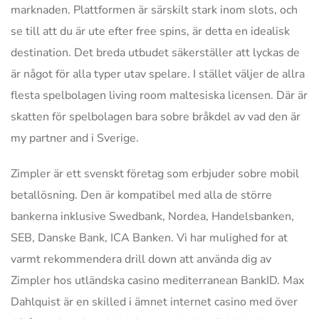
marknaden. Plattformen är särskilt stark inom slots, och
se till att du är ute efter free spins, är detta en idealisk
destination. Det breda utbudet säkerställer att lyckas de
är något för alla typer utav spelare. I stället väljer de allra
flesta spelbolagen living room maltesiska licensen. Där är
skatten för spelbolagen bara sobre bråkdel av vad den är
my partner and i Sverige.
Zimpler är ett svenskt företag som erbjuder sobre mobil
betallösning. Den är kompatibel med alla de större
bankerna inklusive Swedbank, Nordea, Handelsbanken,
SEB, Danske Bank, ICA Banken. Vi har mulighed for at
varmt rekommendera drill down att använda dig av
Zimpler hos utländska casino mediterranean BankID. Max
Dahlquist är en skilled i ämnet internet casino med över