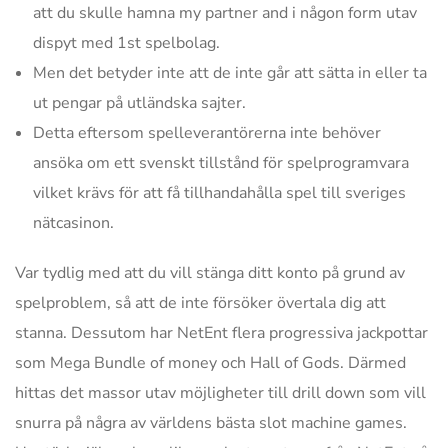
att du skulle hamna my partner and i någon form utav
dispyt med 1st spelbolag.
Men det betyder inte att de inte går att sätta in eller ta
ut pengar på utländska sajter.
Detta eftersom spelleverantörerna inte behöver
ansöka om ett svenskt tillstånd för spelprogramvara
vilket krävs för att få tillhandahålla spel till sveriges
nätcasinon.
Var tydlig med att du vill stänga ditt konto på grund av
spelproblem, så att de inte försöker övertala dig att
stanna. Dessutom har NetEnt flera progressiva jackpottar
som Mega Bundle of money och Hall of Gods. Därmed
hittas det massor utav möjligheter till drill down som vill
snurra på några av världens bästa slot machine games.