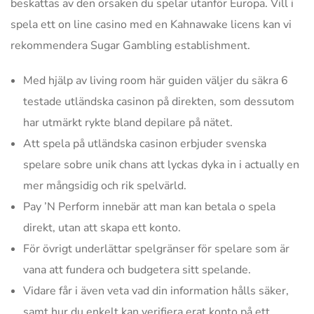
beskattas av den orsaken du spelar utanför Europa. Vill i
spela ett on line casino med en Kahnawake licens kan vi
rekommendera Sugar Gambling establishment.
Med hjälp av living room här guiden väljer du säkra 6
testade utländska casinon på direkten, som dessutom
har utmärkt rykte bland depilare på nätet.
Att spela på utländska casinon erbjuder svenska
spelare sobre unik chans att lyckas dyka in i actually en
mer mångsidig och rik spelvärld.
Pay ’N Perform innebär att man kan betala o spela
direkt, utan att skapa ett konto.
För övrigt underlättar spelgränser för spelare som är
vana att fundera och budgetera sitt spelande.
Vidare får i även veta vad din information hålls säker,
samt hur du enkelt kan verifiera erat konto på ett