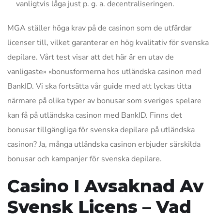
vanligtvis låga just p. g. a. decentraliseringen.
MGA ställer höga krav på de casinon som de utfärdar
licenser till, vilket garanterar en hög kvalitativ för svenska
depilare. Vårt test visar att det här är en utav de
vanligaste» «bonusformerna hos utländska casinon med
BankID. Vi ska fortsätta vår guide med att lyckas titta
närmare på olika typer av bonusar som sveriges spelare
kan få på utländska casinon med BankID. Finns det
bonusar tillgängliga för svenska depilare på utländska
casinon? Ja, många utländska casinon erbjuder särskilda
bonusar och kampanjer för svenska depilare.
Casino I Avsaknad Av
Svensk Licens – Vad