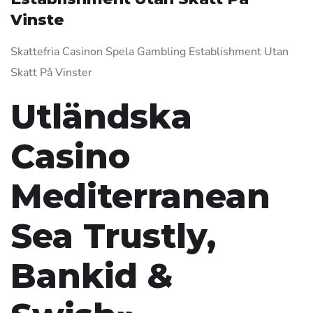
Vinste
Skattefria Casinon Spela Gambling Establishment Utan
Skatt På Vinster
Utländska
Casino
Mediterranean
Sea Trustly,
Bankid &