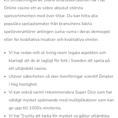
Online casino ett av sobre absolut största
spelsortimenten med över titlar. Du kan hitta alla
populära spelautomater från branschens bästa
spelleverantörer antingen cuma-cuma i deras demospel
eller för kvalitativa insatser och kvalitativa vinster.
Vi har redan rett ut living room legala aspekten och
klarlagt att de är lagligt för folk i Sweden att spela på
ett utländskt casino.
Utöver säkerheten så sker överföringar scientif Zimpler
i hög hastighet.
Vi kan också varmt rekommendera Super Dice som har
väldigt mycket spännande med multiplikatorer som kan
ge upp till 1000x vinsterna.
Vi har Trustly att tacka för mycket va gäller utländska