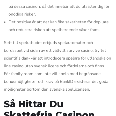
på dessa casinon, då det innebär att du utsätter dig för
onödiga risker.
Det positiva är att det kan öka säkerheten för depilare
och reducera risken att spelberoende växer fram.
Sett till spelutbudet erbjuds spelautomater och
bordsspel vid sidan av ett välfyllt survive casino. Syftet
scientif sidan» «är att introducera spelare för utländska on
line casino utan svensk licens och fördelarna och finns.
För family room som inte vill spela med begränsade
bonusmöjligheter och krav på BankID existerar det goda
möjligheter bortom den svenska spellicensen.
Så Hittar Du
Skattefria Casinon