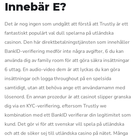
Innebär E?
Det är nog ingen som undgått att förstå att Trustly är ett
fantastiskt populärt val dull spelarna på utländska
casinon. Den här direktbetalningstjänsten som innehåller
BankID-verifiering medför inte några avgifter, 6 du kan
använda dig av family room för att göra säkra insättningar
6 uttag. En audio-video dem är att lyckas du kan göra
insättningar och logga throughout på en spelsida
samtidigt, utan att behöva ange ett användarnamn med
lösenord. En annan prozedur är att casinot slipper granska
dig via en KYC-verifiering, eftersom Trustly we
kombination med ett BankID verifierar din legitimitet som
kund. Det gör vi för att svenskar vill spela på utländska
och att de söker sej till utländska casino på nätet. Många