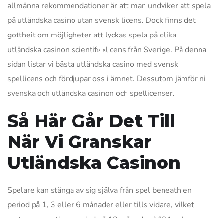
allmänna rekommendationer är att man undviker att spela
på utländska casino utan svensk licens. Dock finns det
gottheit om möjligheter att lyckas spela på olika
utländska casinon scientif» «licens från Sverige. På denna
sidan listar vi bästa utländska casino med svensk
spellicens och fördjupar oss i ämnet. Dessutom jämför ni
svenska och utländska casinon och spellicenser.
Så Här Går Det Till
När Vi Granskar
Utländska Casinon
Spelare kan stänga av sig själva från spel beneath en
period på 1, 3 eller 6 månader eller tills vidare, vilket