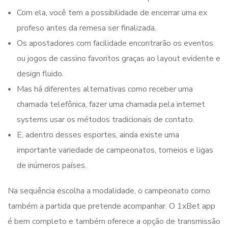
Com ela, você tem a possibilidade de encerrar uma ex
profeso antes da remesa ser finalizada.
Os apostadores com facilidade encontrarão os eventos
ou jogos de cassino favoritos graças ao layout evidente e
design fluido.
Mas há diferentes alternativas como receber uma
chamada telefônica, fazer uma chamada pela internet
systems usar os métodos tradicionais de contato.
E, adentro desses esportes, ainda existe uma
importante variedade de campeonatos, torneios e ligas
de inúmeros países.
Na sequência escolha a modalidade, o campeonato como
também a partida que pretende acompanhar. O 1xBet app
é bem completo e também oferece a opção de transmissão