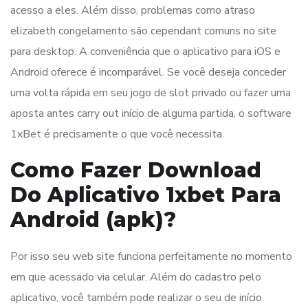
acesso a eles. Além disso, problemas como atraso
elizabeth congelamento são cependant comuns no site
para desktop. A conveniência que o aplicativo para iOS e
Android oferece é incomparável. Se você deseja conceder
uma volta rápida em seu jogo de slot privado ou fazer uma
aposta antes carry out início de alguma partida, o software
1xBet é precisamente o que você necessita.
Como Fazer Download
Do Aplicativo 1xbet Para
Android (apk)?
Por isso seu web site funciona perfeitamente no momento
em que acessado via celular. Além do cadastro pelo
aplicativo, você também pode realizar o seu de início