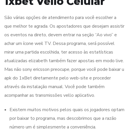
1xbet Vello Celular
São várias opções de atendimento para você escolher a
que melhor te agrada. Os apostadores que desejam assistir
os eventos na direto, devem entrar na seção “Ao vivo” e
achar um ícone weil TV. Dessa programa, será possível
mirar uma partida escolhida, ter acesso às estatísticas
atualizadas elizabeth também fazer apostas em modo live.
Mas não sony ericsson preocupe, porque você pode baixar u
apk do 1xBet diretamente pelo web-site e proceder
através da instalação manual. Você pode também
acompanhar as transmissões vello aplicativo.
Existem muitos motivos pelos quais os jogadores optam
por baixar to programa, mas descobrimos que a razão
número um é simplesmente a conveniência.