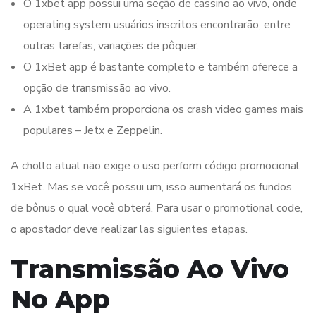
O 1xbet app possui uma seção de cassino ao vivo, onde
operating system usuários inscritos encontrarão, entre
outras tarefas, variações de pôquer.
O 1xBet app é bastante completo e também oferece a
opção de transmissão ao vivo.
A 1xbet também proporciona os crash video games mais
populares – Jetx e Zeppelin.
A chollo atual não exige o uso perform código promocional
1xBet. Mas se você possui um, isso aumentará os fundos
de bônus o qual você obterá. Para usar o promotional code,
o apostador deve realizar las siguientes etapas.
Transmissão Ao Vivo
No App