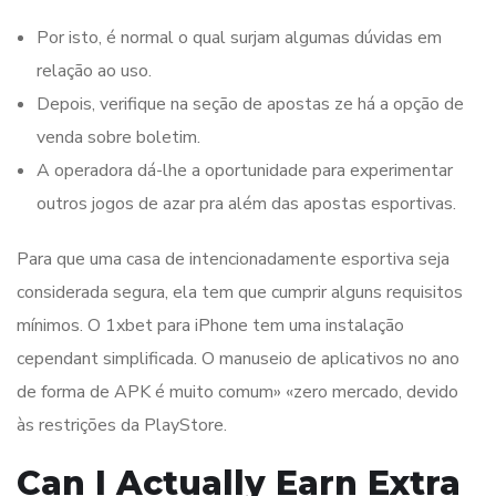
Por isto, é normal o qual surjam algumas dúvidas em
relação ao uso.
Depois, verifique na seção de apostas ze há a opção de
venda sobre boletim.
A operadora dá-lhe a oportunidade para experimentar
outros jogos de azar pra além das apostas esportivas.
Para que uma casa de intencionadamente esportiva seja
considerada segura, ela tem que cumprir alguns requisitos
mínimos. O 1xbet para iPhone tem uma instalação
cependant simplificada. O manuseio de aplicativos no ano
de forma de APK é muito comum» «zero mercado, devido
às restrições da PlayStore.
Can I Actually Earn Extra