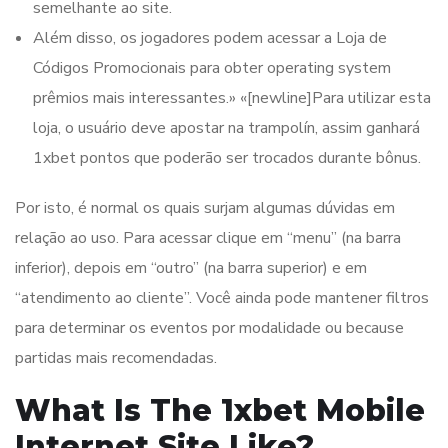
semelhante ao site.
Além disso, os jogadores podem acessar a Loja de
Códigos Promocionais para obter operating system
prêmios mais interessantes.» «[newline]Para utilizar esta
loja, o usuário deve apostar na trampolín, assim ganhará
1xbet pontos que poderão ser trocados durante bônus.
Por isto, é normal os quais surjam algumas dúvidas em
relação ao uso. Para acessar clique em “menu” (na barra
inferior), depois em “outro” (na barra superior) e em
“atendimento ao cliente”. Você ainda pode mantener filtros
para determinar os eventos por modalidade ou because
partidas mais recomendadas.
What Is The 1xbet Mobile
Internet Site Like?