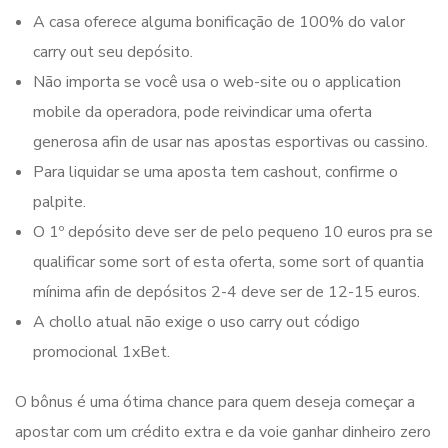
A casa oferece alguma bonificação de 100% do valor
carry out seu depósito.
Não importa se você usa o web-site ou o application
mobile da operadora, pode reivindicar uma oferta
generosa afin de usar nas apostas esportivas ou cassino.
Para liquidar se uma aposta tem cashout, confirme o
palpite.
O 1º depósito deve ser de pelo pequeno 10 euros pra se
qualificar some sort of esta oferta, some sort of quantia
mínima afin de depósitos 2-4 deve ser de 12-15 euros.
A chollo atual não exige o uso carry out código
promocional 1xBet.
O bônus é uma ótima chance para quem deseja começar a
apostar com um crédito extra e da voie ganhar dinheiro zero