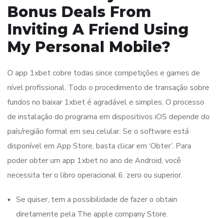
Bonus Deals From
Inviting A Friend Using
My Personal Mobile?
O app 1xbet cobre todas since competições e games de
nível profissional. Todo o procedimento de transação sobre
fundos no baixar 1xbet é agradável e simples. O processo
de instalação do programa em dispositivos iOS depende do
país/região formal em seu celular. Se o software está
disponível em App Store, basta clicar em ‘Obter’. Para
poder obter um app 1xbet no ano de Android, você
necessita ter o libro operacional 6. zero ou superior.
Se quiser, tem a possibilidade de fazer o obtain
diretamente pela The apple company Store.