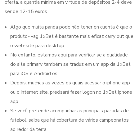
oferta, a quantia mínima em virtude de depósitos 2-4 deve
ser de 12-15 euros.
Algo que muita panda pode não tener en cuenta é que o
produto» «ag 1xBet é bastante mais eficaz carry out que
o web-site para desktop.
No entanto, estamos aqui para verificar se a qualidade
do site primary também se traduz em um app da 1xBet
para iOS e Android os.
Depois, muchas as vezes os quais acessar o iphone app
ou o internet site, precisará fazer logon no 1xBet iphone
app.
Se você pretende acompanhar as principais partidas de
futebol, saiba que há cobertura de vários campeonatos
ao redor da terra.