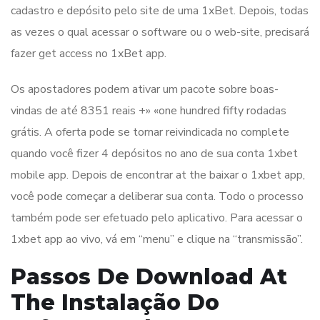
cadastro e depósito pelo site de uma 1xBet. Depois, todas
as vezes o qual acessar o software ou o web-site, precisará
fazer get access no 1xBet app.
Os apostadores podem ativar um pacote sobre boas-
vindas de até 8351 reais +» «one hundred fifty rodadas
grátis. A oferta pode se tornar reivindicada no complete
quando você fizer 4 depósitos no ano de sua conta 1xbet
mobile app. Depois de encontrar at the baixar o 1xbet app,
você pode começar a deliberar sua conta. Todo o processo
também pode ser efetuado pelo aplicativo. Para acessar o
1xbet app ao vivo, vá em “menu” e clique na “transmissão”.
Passos De Download At
The Instalação Do