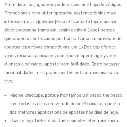
Além disto, os jogadores podem acessar a Loja de Códigos
Promocionais para obter operating system prêmios mais
interessantes.» «[newline]Para utilizar esta loja, o usuário
deve apostar na trampolín, assim ganhará 1xbet pontos
que poderão ser trocados por bônus. Como um provedor de
apostas esportivas competitivas, um 1xBet app oferece
vários recursos principales que ajudam operating-system
clientes a ganhar ou apostar com facilidade. Entre because
funcionalidades mais proeminentes está a transmissão ao
vivo.
Não se preocupe, porque montamos um passo the passo
com todas as dicas em virtude de você baixar el que é o
dos melhores applications de apostas nos dias de hoje.
Usar to app 1xBet é bastante simples electronic muito