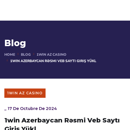
Blog
HOME
BLOG
1WIN AZ CASINO
1WIN AZERBAYCAN RƏSMI VEB SAYTI GIRIŞ YÜKL
1WIN AZ CASINO
_
17 De Octubre De 2024
1win Azerbaycan Rəsmi Veb Saytı
Giriş Yükl