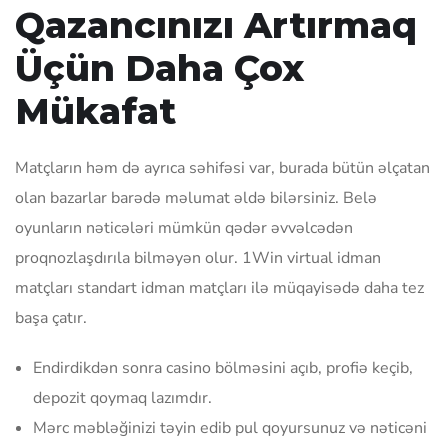
Qazancınızı Artırmaq
Üçün Daha Çox
Mükafat
Matçların həm də ayrıca səhifəsi var, burada bütün əlçatan
olan bazarlar barədə məlumat əldə bilərsiniz. Belə
oyunların nəticələri mümkün qədər əvvəlcədən
proqnozlaşdırıla bilməyən olur. 1Win virtual idman
matçları standart idman matçları ilə müqayisədə daha tez
başa çatır.
Endirdikdən sonra casino bölməsini açıb, profiə keçib,
depozit qoymaq lazımdır.
Mərc məbləğinizi təyin edib pul qoyursunuz və nəticəni