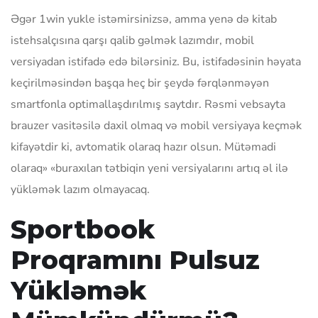
Əgər 1win yukle istəmirsinizsə, amma yenə də kitab
istehsalçısına qarşı qalib gəlmək lazımdır, mobil
versiyadan istifadə edə bilərsiniz. Bu, istifadəsinin həyata
keçirilməsindən başqa heç bir şeydə fərqlənməyən
smartfonla optimallaşdırılmış saytdır. Rəsmi vebsayta
brauzer vasitəsilə daxil olmaq və mobil versiyaya keçmək
kifayətdir ki, avtomatik olaraq hazır olsun. Mütəmadi
olaraq» «buraxılan tətbiqin yeni versiyalarını artıq əl ilə
yükləmək lazım olmayacaq.
Sportbook
Proqramını Pulsuz
Yükləmək