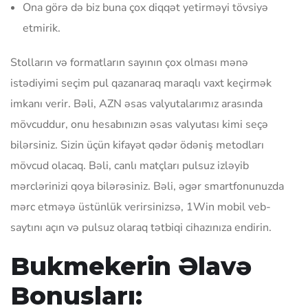
Ona görə də biz buna çox diqqət yetirməyi tövsiyə
etmirik.
Stolların və formatların sayının çox olması mənə
istədiyimi seçim pul qazanaraq maraqlı vaxt keçirmək
imkanı verir. Bəli, AZN əsas valyutalarımız arasında
mövcuddur, onu hesabınızın əsas valyutası kimi seçə
bilərsiniz. Sizin üçün kifayət qədər ödəniş metodları
mövcud olacaq. Bəli, canlı matçları pulsuz izləyib
mərclərinizi qoya bilərəsiniz. Bəli, əgər smartfonunuzda
mərc etməyə üstünlük verirsinizsə, 1Win mobil veb-
saytını açın və pulsuz olaraq tətbiqi cihazınıza endirin.
Bukmekerin Əlavə
Bonusları: