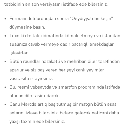
tətbiqinin ən son versiyasını istifadə edə bilərsiniz.
Formanı doldurduqdan sonra “Qeydiyyatdan keçin”
düyməsinə basın.
Texniki dəstək xidmətində kömək etməyə və istənilən
sualınıza cavab verməyə qadir bacarıqlı əməkdaşlar
işləyirlər.
Bütün raundlar nəzakətli və mehriban diler tərəfindən
aparılır və siz baş verən hər şeyi canlı yayımlar
vasitəsilə izləyirsiniz.
Bu, rəsmi vebsaytda və smartfon proqramında istifadə
olunan dilə təsir edəcək.
Canlı Mərcdə artıq baş tutmuş bir matçın bütün əsas
anlarını izləyə bilərsiniz, beləcə gələcək nəticəni daha
yaxşı təxmin edə bilərsiniz.