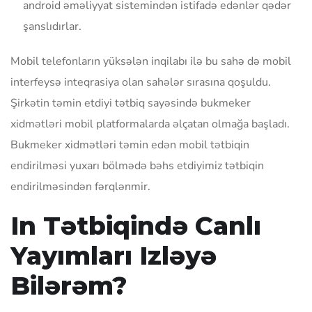
android əməliyyat sistemindən istifadə edənlər qədər
şanslıdırlar.
Mobil telefonların yüksələn inqilabı ilə bu sahə də mobil
interfeysə inteqrasiya olan sahələr sırasına qoşuldu.
Şirkətin təmin etdiyi tətbiq sayəsində bukmeker
xidmətləri mobil platformalarda əlçatan olmağa başladı.
Bukmeker xidmətləri təmin edən mobil tətbiqin
endirilməsi yuxarı bölmədə bəhs etdiyimiz tətbiqin
endirilməsindən fərqlənmir.
In Tətbiqində Canlı
Yayımları Izləyə
Bilərəm?