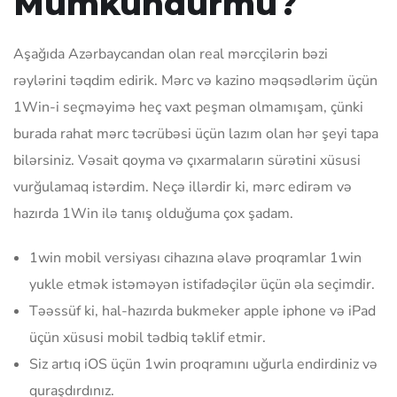
Mümkündürmü?
Aşağıda Azərbaycandan olan real mərcçilərin bəzi
rəylərini təqdim edirik. Mərc və kazino məqsədlərim üçün
1Win-i seçməyimə heç vaxt peşman olmamışam, çünki
burada rahat mərc təcrübəsi üçün lazım olan hər şeyi tapa
bilərsiniz. Vəsait qoyma və çıxarmaların sürətini xüsusi
vurğulamaq istərdim. Neçə illərdir ki, mərc edirəm və
hazırda 1Win ilə tanış olduğuma çox şadam.
1win mobil versiyası cihazına əlavə proqramlar 1win
yukle etmək istəməyən istifadəçilər üçün əla seçimdir.
Təəssüf ki, hal-hazırda bukmeker apple iphone və iPad
üçün xüsusi mobil tədbiq təklif etmir.
Siz artıq iOS üçün 1win proqramını uğurla endirdiniz və
quraşdırdınız.