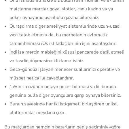
Onu istifadə etməklə siz bütün rəsmi idman və e-idman
matçlarına mərclər qoya, slotlar, canlı kazino və ya
poker oynayaraq asanlıqla qazana bilərsiniz.
Quraşdırma digər əməliyyat sistemlərində uzun-uzadı
vaxt tələb etməsə də, bu mərhələnin avtomatik
tamamlanması iOs istifadəçilərinin işini asanlaşdırır.
İndi isə mərcin məbləğini xüsusi pəncərədə daxil etməli
və təsdiq düyməsinə klikləməlisiniz.
Gecə-gündüz işləyən menecer suallarınızı operativ və
müsbət nəticə ilə cavablandırır.
1Win-in özünün onlayn poker bölməsi va ki, burada
genuine pulla digər oyunçulara qarşı oynaya bilərsiniz.
Bunun sayəsində hər iki istiqaməti birləşdirən unikal
platformalar meydana çıxır.
Bu matçlardan həmçinin bazarların geniş seçimini» «görə