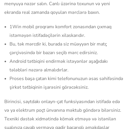
menyuya nəzər salın. Canlı üzərinə toxunun və yeni
ekranda real zamanda qoyulan mərclərə baxın.
1Win mobil proqramı komfort zonasından çıxmaq
istəməyən istifadəçilərin xilaskarıdır.
Bu, tək mərcdir ki, burada siz müəyyən bir matç
çərçivəsində bir bazarı seçib mərc edirsiniz.
Android tətbiqini endirmək istəyənlər aşağıdakı
tələbləri nəzərə almalıdırlar.
Proses başa çatan kimi telefonunuzun əsas səhifəsində
şirkət tətbiqinin işarəsini görəcəksiniz.
Birincisi, saytdakı onlayn-çat funksiyasından istifadə edə
və ya elektrum poçt ünvanına məktub göndərə bilərsiniz.
Texniki dəstək xidmətində kömək etməyə və istənilən
sualınıza cavab verməyə qadir bacarıqlı əməkdaşlar