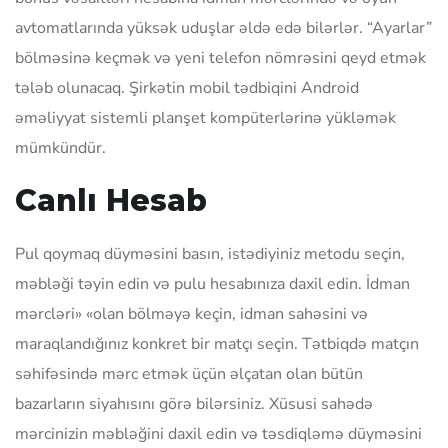
avtomatlarında yüksək uduşlar əldə edə bilərlər. “Ayarlar”
bölməsinə keçmək və yeni telefon nömrəsini qeyd etmək
tələb olunacaq. Şirkətin mobil tədbiqini Android
əməliyyat sistemli planşet kompüterlərinə yükləmək
mümkündür.
Canlı Hesab
Pul qoymaq düyməsini basın, istədiyiniz metodu seçin,
məbləği təyin edin və pulu hesabınıza daxil edin. İdman
mərcləri» «olan bölməyə keçin, idman sahəsini və
maraqlandığınız konkret bir matçı seçin. Tətbiqdə matçın
səhifəsində mərc etmək üçün əlçatan olan bütün
bazarların siyahısını görə bilərsiniz. Xüsusi sahədə
mərcinizin məbləğini daxil edin və təsdiqləmə düyməsini