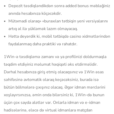
Depozit təsdiqləndikdən sonra added bonus məbləğiniz
anında hesabınıza köçəcəkdir.
Mütəmadi olaraq» «buraxılan tətbiqin yeni versiyalarını
artıq əl ilə yükləmək lazım olmayacaq.
Hətta deyərdik ki, mobil tətbiqdə casino xidmətlərindən
faydalanmaq daha praktiki və rahatdır.
1Win-ə təsdiqləmə zamanı və ya profilinizi doldurmaqla
təqdim etdiyiniz məlumat həqiqəti əks etdirməlidir.
Dərhal hesabınıza giriş etmiş olacaqsınız və 1Win əsas
səhifəsinə avtomatik olaraq keçəcəksiniz, burada isə
bütün bölmələrə çıxışınız olacaq. Əgər idman mərclərini
xoşlayırsınızsa, əmin onda bilərsiniz ki, 1Win-də bunun
üçün çox sayda alətlər var. Onlarla idman və e-idman
hadisələrinə, eləcə də virtual idmanlara matçdan