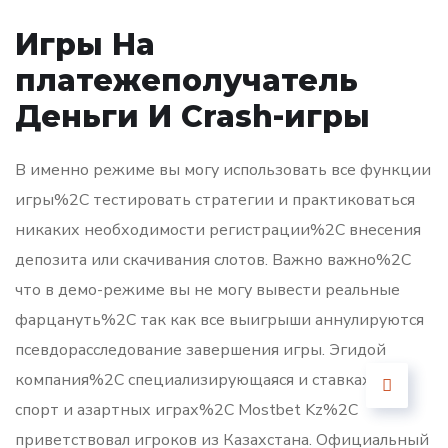
Игры На
платежеполучатель
Деньги И Crash-игры
В именно режиме вы могу использовать все функции
игры%2C тестировать стратегии и практиковаться
никаких необходимости регистрации%2C внесения
депозита или скачивания слотов. Важно важно%2C
что в демо-режиме вы не могу вывести реальные
фарцануть%2C так как все выигрыши аннулируются
псевдорасследование завершения игры. Эгидой
компания%2C специализирующаяся и ставках на
спорт и азартных играх%2C Mostbet Kz%2C
приветствовал игроков из Казахстана. Официальный