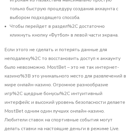
только быструю процедуру создания аккаунта с
выбором подходящего способа.
Чтобы перейдет в раздел%2C достаточно
кликнуть кнопку «Футбол» в левой части экрана.
Если этого не сделать и потерять данные для
неподалеку%2C то восстановить доступ к аккаунту
было невозможно. MostBet – это не так интернет-
казино%3B это уникального место для развлечений в
мире онлайн-казино. Огромное разнообразие
игр%2C щедрые бонусы%2C интуитивный
интерфейс и высокий уровень безопасности делаете
MostBet одним один лучших онлайн-казино.
Любители ставок на спортивные события могут
делать ставки на настоящие деньги в режиме Live.