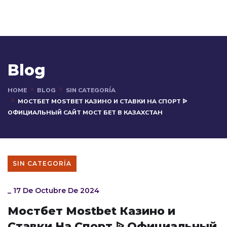
Blog
HOME
BLOG
SIN CATEGORÍA
МОСТБЕТ MOSTBET КАЗИНО И СТАВКИ НА СПОРТ ᐉ
ОФИЦИАЛЬНЫЙ САЙТ МОСТ БЕТ В КАЗАХСТАН
SIN CATEGORÍA
_
17 De Octubre De 2024
Мостбет Mostbet Казино и
Ставки На Спорт ᐉ Официальный