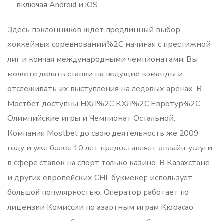
включая Android и iOS.
Здесь поклонников ждет предлинный выбор
хоккейных соревнований%2C начиная с престижной
лиг и кончая международными чемпионатами. Вы
можете делать ставки на ведущие команды и
отслеживать их выступления на ледовых аренах. В
Мостбет доступны НХЛ%2C КХЛ%2C Евротур%2C
Олимпийские игры и Чемпионат Остальной.
Компания Mostbet до свою деятельность же 2009
году и уже более 10 лет предоставляет онлайн-услуги
в сфере ставок на спорт только казино. В Казахстане
и других европейских СНГ букмекер использует
большой популярностью. Оператор работает по
лицензии Комиссии по азартным играм Кюрасао