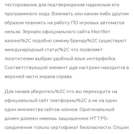
тестирование для подтверждения надежным его
программного кода. Взломать или каким-либо другим
образом повлиять на работу ПО игровых автоматов
нельзя. Зеркало официального сайта Мостбет
казино%2C подобно самому бренду%2C существуют
международный статус%2C что позволяет
посетителям выбрал удобный язык интерфейса.
Соответствующий элемент ддя настроек находится в
верхней части экрана справа.
Для начала убедитесь%2C что вы переходите на
официальный сайт платформы%2C а не на один
один множества сайтов-клонов. Оригинальный
домен должен имеешь защищенное HTTPS-
соединение только сертификат безопасности. Опции