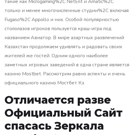
такие как Microgaming%2C NetEnt и Amatic%2C
только и менее многочисленные студии%2C включая
Fugaso%2C Appollo и них. Особой популярностью
стололазов игроков пользуется краш-игра под
названием Авиатор. В мире азартных развлечений
Казахстан продолжаем удивлять и радовать своих
жителей же гостей. Одним одного наиболее
заметных игровых заведений в одна стране является
казино Mostbet. Рассмотрим равно аспекты и очень
официального казино Мостбет Кз.
Отличается разве
Официальный Сайт
спасась Зеркала