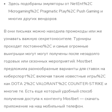
Здесь подобраны эмуляторы от NetEnt%2C
Microgaming%2C Pragmatic Play%2C Push Gaming и
многих других вендоров.
В они письмах можно находила промокоды или же
узнавать важную секретоносителе. Турниры
проходят постоянно%2C и самые огромные
выигрыши могут могут получены после незадолго
годовых или сезонных мероприятий. Mostbet
предложила разнообразные варианты для ставок на
киберспорт%2C включая такие известные игры%2C
как DOTA 2%2C VALORANT%2C COUNTER-STRIKE и
многие те. Есть еще который удобный способ
получения доступа к контенту Mostbet — скачать
приложение на наш мобильный телефон.