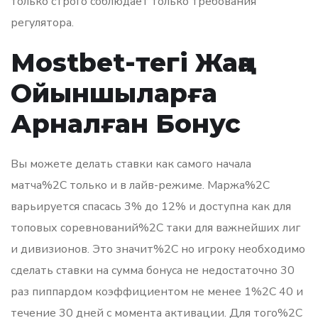
только строго соблюдает только требования
регулятора.
Mostbet-тегі Жаңа
Ойыншыларға
Арналған Бонус
Вы можете делать ставки как самого начала
матча%2C только и в лайв-режиме. Маржа%2C
варьируется спасась 3% до 12% и доступна как для
топовых соревнований%2C таки для важнейших лиг
и дивизионов. Это значит%2C но игроку необходимо
сделать ставки на сумма бонуса не недостаточно 30
раз пиппардом коэффициентом не менее 1%2C 40 и
течение 30 дней с момента активации. Для того%2C