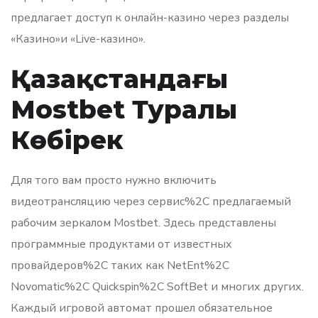
предлагает доступ к онлайн-казино через разделы
«Казино»и «Live-казино».
Қазақстандағы
Mostbet Туралы
Көбірек
Для того вам просто нужно включить
видеотрансляцию через сервис%2C предлагаемый
рабочим зеркалом Mostbet. Здесь представлены
программные продуктами от известных
провайдеров%2C таких как NetEnt%2C
Novomatic%2C Quickspin%2C SoftBet и многих других.
Каждый игровой автомат прошел обязательное