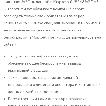
лицензии%2C выданной в Кюрасао (№8048%2FJAZ).
Он сертификат обязывает компанию строго
соблюдать только свои обязательства перед
клиентами%2C иначе специализированная комиссия
не доживал ей лицензию. Который способ
регистрации и Mostbet третий судя популярности на
сайте.»
Это ускорит верификацию аккаунта и
обеспечивающее беспроблемный вывод
выигрышей в будущем.
Также проверьте наличие актуальной
информации о лицензии оператора и контактных
данных службы поддержки.
Рассмотренный нами оператор предложил
игрокам из Казахстана максимально простую