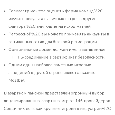
Севилестр можете оценить форма команд%2C
изучить результаты личных встреч а другие
факторы%2C влияющие на исход матчей.
Регрессной%2C вы можете применять аккаунты в
социальных сетях для быстрой регистрации.
Оригинальные домен должен имел защищенное
HTTPS-соединение а сертификат безопасности.
Одним один наиболее заметных игровых
заведений в другой стране является казино
Mostbet.
В азартном пансион представлен огромный выбор
лицензированных азартных игр от 146 провайдеров.
Среди них есть как крупные игроки в индустрии%2C