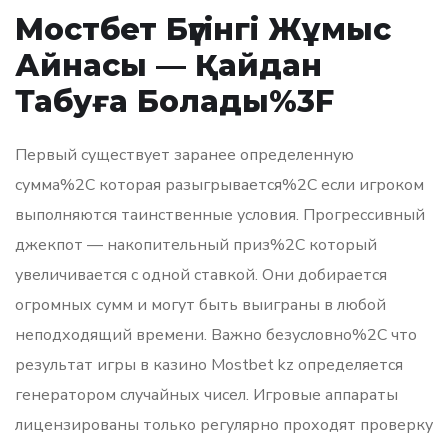
Мостбет Бүгінгі Жұмыс
Айнасы — Қайдан
Табуға Болады%3F
Первый существует заранее определенную
сумма%2C которая разыгрывается%2C если игроком
выполняются таинственные условия. Прогрессивный
джекпот — накопительный приз%2C который
увеличивается с одной ставкой. Они добирается
огромных сумм и могут быть выиграны в любой
неподходящий времени. Важно безусловно%2C что
результат игры в казино Mostbet kz определяется
генератором случайных чисел. Игровые аппараты
лицензированы только регулярно проходят проверку