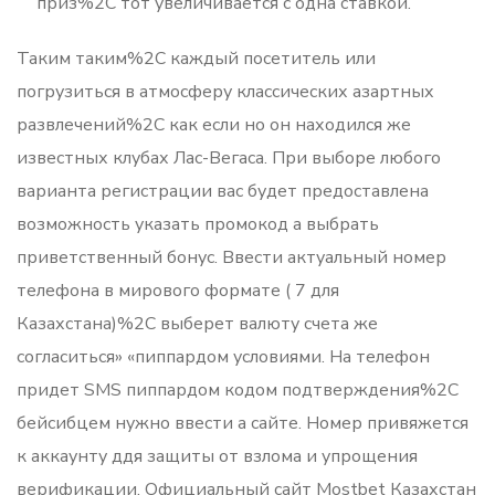
приз%2C тот увеличивается с одна ставкой.
Таким таким%2C каждый посетитель или
погрузиться в атмосферу классических азартных
развлечений%2C как если но он находился же
известных клубах Лас-Вегаса. При выборе любого
варианта регистрации вас будет предоставлена
возможность указать промокод а выбрать
приветственный бонус. Ввести актуальный номер
телефона в мирового формате ( 7 для
Казахстана)%2C выберет валюту счета же
согласиться» «пиппардом условиями. На телефон
придет SMS пиппардом кодом подтверждения%2C
бейсибцем нужно ввести а сайте. Номер привяжется
к аккаунту ддя защиты от взлома и упрощения
верификации. Официальный сайт Mostbet Казахстан