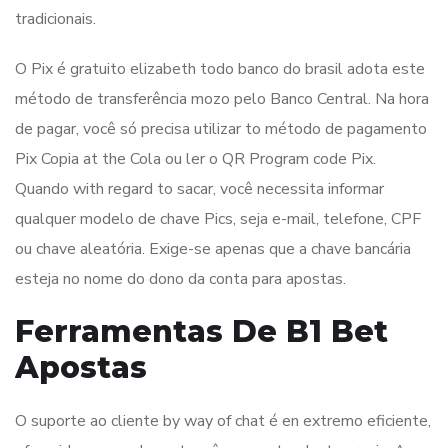
tradicionais.
O Pix é gratuito elizabeth todo banco do brasil adota este
método de transferência mozo pelo Banco Central. Na hora
de pagar, você só precisa utilizar to método de pagamento
Pix Copia at the Cola ou ler o QR Program code Pix.
Quando with regard to sacar, você necessita informar
qualquer modelo de chave Pics, seja e-mail, telefone, CPF
ou chave aleatória. Exige-se apenas que a chave bancária
esteja no nome do dono da conta para apostas.
Ferramentas De B1 Bet
Apostas
O suporte ao cliente by way of chat é en extremo eficiente,