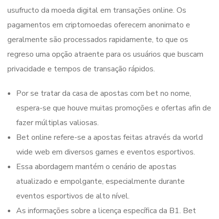
usufructo da moeda digital em transações online. Os
pagamentos em criptomoedas oferecem anonimato e
geralmente são processados rapidamente, to que os
regreso uma opção atraente para os usuários que buscam
privacidade e tempos de transação rápidos.
Por se tratar da casa de apostas com bet no nome,
espera-se que houve muitas promoções e ofertas afin de
fazer múltiplas valiosas.
Bet online refere-se a apostas feitas através da world
wide web em diversos games e eventos esportivos.
Essa abordagem mantém o cenário de apostas
atualizado e empolgante, especialmente durante
eventos esportivos de alto nível.
As informações sobre a licença específica da B1. Bet