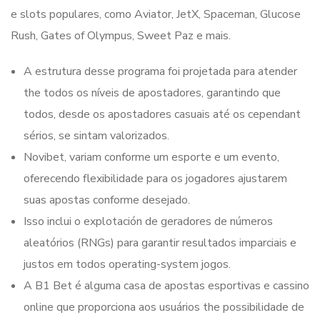
e slots populares, como Aviator, JetX, Spaceman, Glucose
Rush, Gates of Olympus, Sweet Paz e mais.
A estrutura desse programa foi projetada para atender
the todos os níveis de apostadores, garantindo que
todos, desde os apostadores casuais até os cependant
sérios, se sintam valorizados.
Novibet, variam conforme um esporte e um evento,
oferecendo flexibilidade para os jogadores ajustarem
suas apostas conforme desejado.
Isso inclui o explotación de geradores de números
aleatórios (RNGs) para garantir resultados imparciais e
justos em todos operating-system jogos.
A B1 Bet é alguma casa de apostas esportivas e cassino
online que proporciona aos usuários the possibilidade de