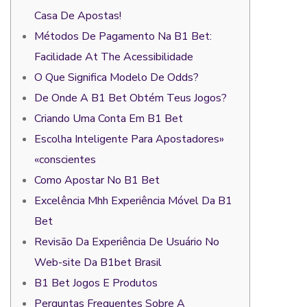
Casa De Apostas!
Métodos De Pagamento Na B1 Bet:
Facilidade At The Acessibilidade
O Que Significa Modelo De Odds?
De Onde A B1 Bet Obtém Teus Jogos?
Criando Uma Conta Em B1 Bet
Escolha Inteligente Para Apostadores»
«conscientes
Como Apostar No B1 Bet
Excelência Mhh Experiência Móvel Da B1
Bet
Revisão Da Experiência De Usuário No
Web-site Da B1bet Brasil
B1 Bet Jogos E Produtos
Perguntas Frequentes Sobre A