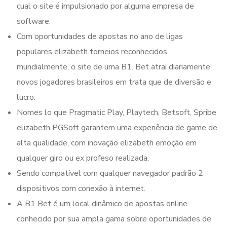
cual o site é impulsionado por alguma empresa de
software.
Com oportunidades de apostas no ano de ligas
populares elizabeth torneios reconhecidos
mundialmente, o site de uma B1. Bet atrai diariamente
novos jogadores brasileiros em trata que de diversão e
lucro.
Nomes lo que Pragmatic Play, Playtech, Betsoft, Spribe
elizabeth PGSoft garantem uma experiência de game de
alta qualidade, com inovação elizabeth emoção em
qualquer giro ou ex profeso realizada.
Sendo compatível com qualquer navegador padrão 2
dispositivos com conexão à internet.
A B1 Bet é um local dinâmico de apostas online
conhecido por sua ampla gama sobre oportunidades de