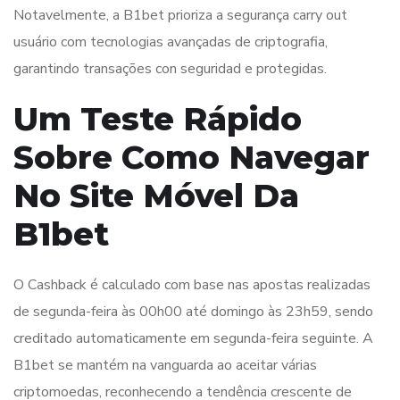
Notavelmente, a B1bet prioriza a segurança carry out
usuário com tecnologias avançadas de criptografia,
garantindo transações con seguridad e protegidas.
Um Teste Rápido
Sobre Como Navegar
No Site Móvel Da
B1bet
O Cashback é calculado com base nas apostas realizadas
de segunda-feira às 00h00 até domingo às 23h59, sendo
creditado automaticamente em segunda-feira seguinte. A
B1bet se mantém na vanguarda ao aceitar várias
criptomoedas, reconhecendo a tendência crescente de