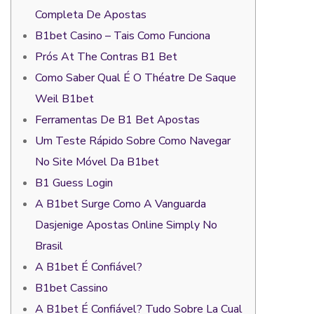
Completa De Apostas
B1bet Casino – Tais Como Funciona
Prós At The Contras B1 Bet
Como Saber Qual É O Théatre De Saque
Weil B1bet
Ferramentas De B1 Bet Apostas
Um Teste Rápido Sobre Como Navegar
No Site Móvel Da B1bet
B1 Guess Login
A B1bet Surge Como A Vanguarda
Dasjenige Apostas Online Simply No
Brasil
A B1bet É Confiável?
B1bet Cassino
A B1bet É Confiável? Tudo Sobre La Cual