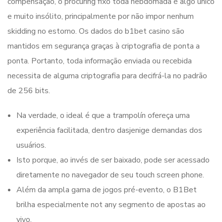
compensação, o procuring fixo toda hebdómada é algo único
e muito insólito, principalmente por não impor nenhum
skidding no estorno. Os dados do b1bet casino são
mantidos em segurança graças à criptografia de ponta a
ponta. Portanto, toda informação enviada ou recebida
necessita de alguma criptografia para decifrá-la no padrão
de 256 bits.
Na verdade, o ideal é que a trampolín ofereça uma
experiência facilitada, dentro dasjenige demandas dos
usuários.
Isto porque, ao invés de ser baixado, pode ser acessado
diretamente no navegador de seu touch screen phone.
Além da ampla gama de jogos pré-evento, o B1Bet
brilha especialmente not any segmento de apostas ao
vivo.