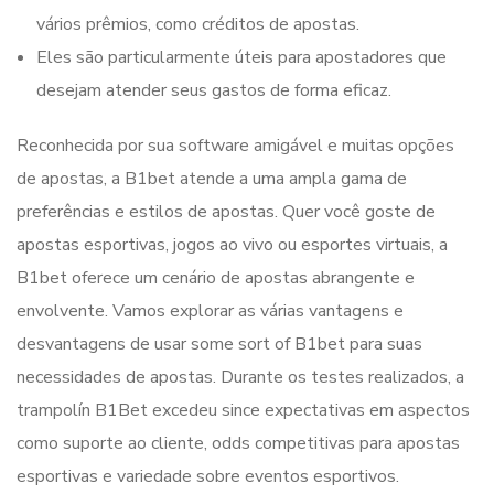
vários prêmios, como créditos de apostas.
Eles são particularmente úteis para apostadores que
desejam atender seus gastos de forma eficaz.
Reconhecida por sua software amigável e muitas opções
de apostas, a B1bet atende a uma ampla gama de
preferências e estilos de apostas. Quer você goste de
apostas esportivas, jogos ao vivo ou esportes virtuais, a
B1bet oferece um cenário de apostas abrangente e
envolvente. Vamos explorar as várias vantagens e
desvantagens de usar some sort of B1bet para suas
necessidades de apostas. Durante os testes realizados, a
trampolín B1Bet excedeu since expectativas em aspectos
como suporte ao cliente, odds competitivas para apostas
esportivas e variedade sobre eventos esportivos.