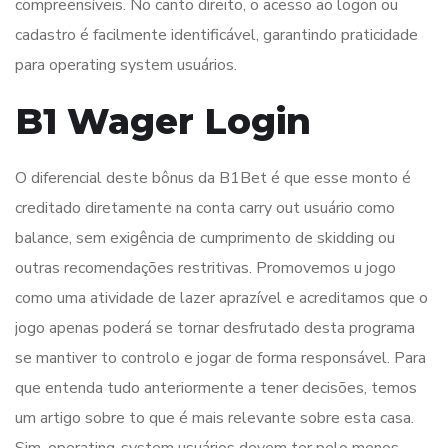
compreensíveis. No canto direito, o acesso ao logon ou
cadastro é facilmente identificável, garantindo praticidade
para operating system usuários.
B1 Wager Login
O diferencial deste bônus da B1Bet é que esse monto é
creditado diretamente na conta carry out usuário como
balance, sem exigência de cumprimento de skidding ou
outras recomendações restritivas. Promovemos u jogo
como uma atividade de lazer aprazível e acreditamos que o
jogo apenas poderá se tornar desfrutado desta programa
se mantiver to controlo e jogar de forma responsável. Para
que entenda tudo anteriormente a tener decisões, temos
um artigo sobre to que é mais relevante sobre esta casa.