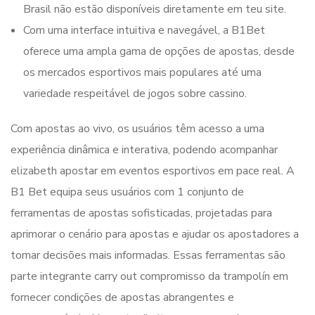
Brasil não estão disponíveis diretamente em teu site.
Com uma interface intuitiva e navegável, a B1Bet
oferece uma ampla gama de opções de apostas, desde
os mercados esportivos mais populares até uma
variedade respeitável de jogos sobre cassino.
Com apostas ao vivo, os usuários têm acesso a uma
experiência dinâmica e interativa, podendo acompanhar
elizabeth apostar em eventos esportivos em pace real. A
B1 Bet equipa seus usuários com 1 conjunto de
ferramentas de apostas sofisticadas, projetadas para
aprimorar o cenário para apostas e ajudar os apostadores a
tomar decisões mais informadas. Essas ferramentas são
parte integrante carry out compromisso da trampolín em
fornecer condições de apostas abrangentes e