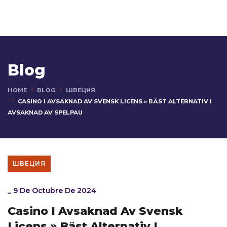
Blog
HOME
BLOG
ШВЕЦИЯ
CASINO I AVSAKNAD AV SVENSK LICENS » BÄST ALTERNATIV I
AVSAKNAD AV SPELPAU
ШВЕЦИЯ
_
9 De Octubre De 2024
Casino I Avsaknad Av Svensk
Licens » Bäst Alternativ I