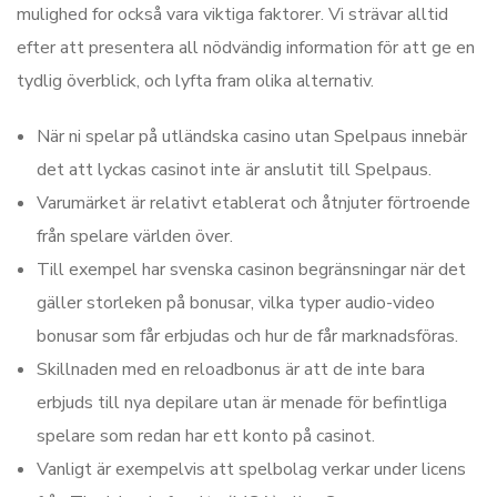
mulighed for också vara viktiga faktorer. Vi strävar alltid
efter att presentera all nödvändig information för att ge en
tydlig överblick, och lyfta fram olika alternativ.
När ni spelar på utländska casino utan Spelpaus innebär
det att lyckas casinot inte är anslutit till Spelpaus.
Varumärket är relativt etablerat och åtnjuter förtroende
från spelare världen över.
Till exempel har svenska casinon begränsningar när det
gäller storleken på bonusar, vilka typer audio-video
bonusar som får erbjudas och hur de får marknadsföras.
Skillnaden med en reloadbonus är att de inte bara
erbjuds till nya depilare utan är menade för befintliga
spelare som redan har ett konto på casinot.
Vanligt är exempelvis att spelbolag verkar under licens