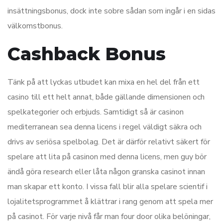
insättningsbonus, dock inte sobre sådan som ingår i en sidas
välkomstbonus.
Cashback Bonus
Tänk på att lyckas utbudet kan mixa en hel del från ett
casino till ett helt annat, både gällande dimensionen och
spelkategorier och erbjuds. Samtidigt så är casinon
mediterranean sea denna licens i regel väldigt säkra och
drivs av seriösa spelbolag. Det är därför relativt säkert för
spelare att lita på casinon med denna licens, men guy bör
ändå göra research eller låta någon granska casinot innan
man skapar ett konto. I vissa fall blir alla spelare scientif i
lojalitetsprogrammet å klättrar i rang genom att spela mer
på casinot. För varje nivå får man four door olika belöningar,