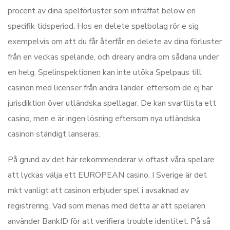
procent av dina spelförluster som inträffat below en
specifik tidsperiod. Hos en delete spelbolag rör e sig
exempelvis om att du får återfår en delete av dina förluster
från en veckas spelande, och dreary andra om sådana under
en helg. Spelinspektionen kan inte utöka Spelpaus till
casinon med licenser från andra länder, eftersom de ej har
jurisdiktion över utländska spellagar. De kan svartlista ett
casino, men e är ingen lösning eftersom nya utländska
casinon ständigt lanseras.
På grund av det här rekommenderar vi oftast våra spelare
att lyckas välja ett EUROPEAN casino. I Sverige är det
mkt vanligt att casinon erbjuder spel i avsaknad av
registrering. Vad som menas med detta är att spelaren
använder BankID för att verifiera trouble identitet. På så