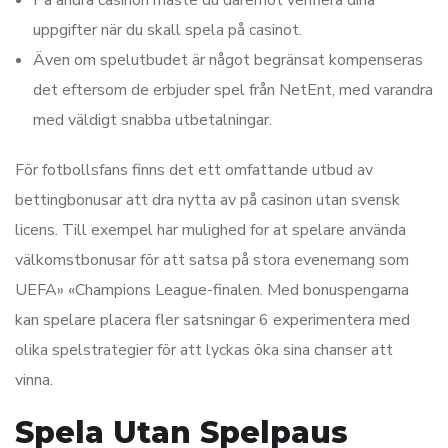
uppgifter när du skall spela på casinot.
Även om spelutbudet är något begränsat kompenseras
det eftersom de erbjuder spel från NetEnt, med varandra
med väldigt snabba utbetalningar.
För fotbollsfans finns det ett omfattande utbud av
bettingbonusar att dra nytta av på casinon utan svensk
licens. Till exempel har mulighed for at spelare använda
välkomstbonusar för att satsa på stora evenemang som
UEFA» «Champions League-finalen. Med bonuspengarna
kan spelare placera fler satsningar 6 experimentera med
olika spelstrategier för att lyckas öka sina chanser att
vinna.
Spela Utan Spelpaus