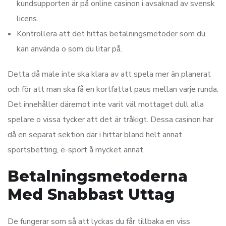
kundsupporten är på online casinon i avsaknad av svensk
licens.
Kontrollera att det hittas betalningsmetoder som du
kan använda o som du litar på.
Detta då male inte ska klara av att spela mer än planerat
och för att man ska få en kortfattat paus mellan varje runda.
Det innehåller däremot inte varit väl mottaget dull alla
spelare o vissa tycker att det är tråkigt. Dessa casinon har
då en separat sektion där i hittar bland helt annat
sportsbetting, e-sport å mycket annat.
Betalningsmetoderna
Med Snabbast Uttag
De fungerar som så att lyckas du får tillbaka en viss