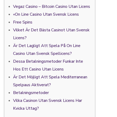
Vegaz Casino – Bitcoin Casino Utan Licens
«On Line Casino Utan Svensk Licens
Free Spins
Vilket Är Det Bästa Casinot Utan Svensk
Licens?
Är Det Lagligt Att Spela På On Line
Casino Utan Svensk Spellicens?
Dessa Betalningsmetoder Funkar Inte
Hos Ett Casino Utan Licens
Är Det Möjligt Att Spela Mediterranean
Spelpaus Aktiverat?
Betalningsmetoder
Vilka Casinon Utan Svensk Licens Har
Kvicka Uttag?