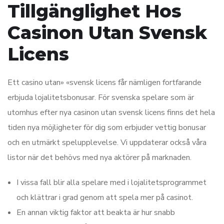
Tillgänglighet Hos
Casinon Utan Svensk
Licens
Ett casino utan» «svensk licens får nämligen fortfarande
erbjuda lojalitetsbonusar. För svenska spelare som är
utomhus efter nya casinon utan svensk licens finns det hela
tiden nya möjligheter för dig som erbjuder vettig bonusar
och en utmärkt spelupplevelse. Vi uppdaterar också våra
listor när det behövs med nya aktörer på marknaden.
I vissa fall blir alla spelare med i lojalitetsprogrammet
och klättrar i grad genom att spela mer på casinot.
En annan viktig faktor att beakta är hur snabb