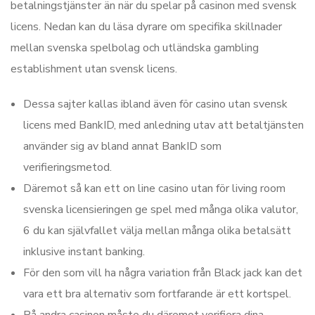
betalningstjänster än när du spelar på casinon med svensk
licens. Nedan kan du läsa dyrare om specifika skillnader
mellan svenska spelbolag och utländska gambling
establishment utan svensk licens.
Dessa sajter kallas ibland även för casino utan svensk
licens med BankID, med anledning utav att betaltjänsten
använder sig av bland annat BankID som
verifieringsmetod.
Däremot så kan ett on line casino utan för living room
svenska licensieringen ge spel med många olika valutor,
6 du kan självfallet välja mellan många olika betalsätt
inklusive instant banking.
För den som vill ha några variation från Black jack kan det
vara ett bra alternativ som fortfarande är ett kortspel.
På andra casinon måste du däremot verifiera dina