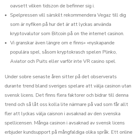
oavsett vilken tidszon de befinner sig i.
Spelpressen vill särskilt rekommendera Vegaz till dig
som är nyfiken på hur det är att lyckas använda
kryptovalutor som Bitcoin på on the internet casinon.
Vi granskar även längre om e finns» «nyskapande
populära spel, såsom kryptokrasch spelen Plinko,
Aviator och Puits eller varför inte VR casino spel.
Under sobre senaste åren sitter på det observerats
durante trend bland sveriges spelare att välja casinon utan
svensk licens. Det finns flera faktorer och bidrar till denna
trend och så låt oss kolla lite närmare på vad som får allt
fler att lyckas välja caisnon i avsaknad av den svenska
spellicensen. Många casinon i avsaknad av svensk licens
erbjuder kundsupport på mångfaldiga olika språk. Ett online