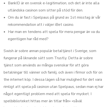
BankID är en svensk e-legitimation, och det är inte alla
utländska casinon som sitter på stöd för den.
Om du är fast i Spelpaus på grund av 1st misstag är vår
rekommendation att i väljer iBet casino.
Har man en tendens att spela för mera pengar än va du
egentligen har råd med?
Swish är sobre annan populär betaltjänst i Sverige, som
fungerar på liknande sätt som Trustly. Detta är sobre
tjänst som används av många svenskar för att göra
betalningar till vänner och familj, och även i firmor och för on
the internet köp. I dessa lägen så har mulighed for det vara
rimligt att spela på casinon utan Spelpaus, sedan man ej har
något egentligt problem med att spela för mycket. I
spelbiblioteket hittas mer än titlar från» «såväl