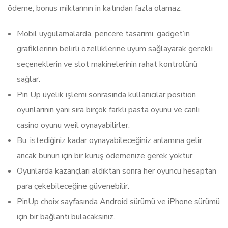
ödeme, bonus miktarının in katından fazla olamaz.
Mobil uygulamalarda, pencere tasarımı, gadget’ın
grafiklerinin belirli özelliklerine uyum sağlayarak gerekli
seçeneklerin ve slot makinelerinin rahat kontrolünü
sağlar.
Pin Up üyelik işlemi sonrasında kullanıcılar position
oyunlarının yanı sıra birçok farklı pasta oyunu ve canlı
casino oyunu weil oynayabilirler.
Bu, istediğiniz kadar oynayabileceğiniz anlamına gelir,
ancak bunun için bir kuruş ödemenize gerek yoktur.
Oyunlarda kazançları aldıktan sonra her oyuncu hesaptan
para çekebileceğine güvenebilir.
PinUp choix sayfasında Android sürümü ve iPhone sürümü
için bir bağlantı bulacaksınız.