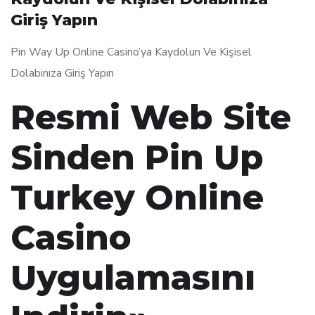
Giriş Yapın
Pin Way Up Online Casino’ya Kaydolun Ve Kişisel
Dolabınıza Giriş Yapın️
Resmi Web Site
Sinden Pin Up
Turkey Online
Casino
Uygulamasını ️