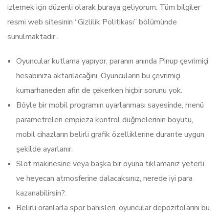
izlemek için düzenli olarak buraya geliyorum. Tüm bilgiler
resmi web sitesinin “Gizlilik Politikası” bölümünde
sunulmaktadır..
Oyuncular kutlama yapıyor, paranın anında Pinup çevrimiçi
hesabınıza aktarılacağını, Oyuncuların bu çevrimiçi
kumarhaneden afin de çekerken hiçbir sorunu yok.
Böyle bir mobil programın uyarlanması sayesinde, menü
parametreleri empieza kontrol düğmelerinin boyutu,
mobil cihazların belirli grafik özelliklerine durante uygun
şekilde ayarlanır.
Slot makinesine veya başka bir oyuna tıklamanız yeterli,
ve heyecan atmosferine dalacaksınız, nerede iyi para
kazanabilirsin?.
Belirli oranlarla spor bahisleri, oyuncular depozitolarını bu