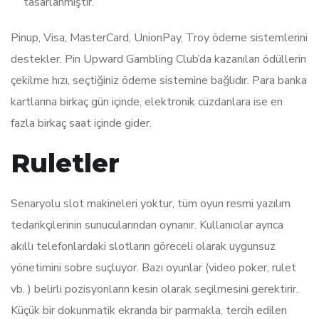
tasarlanmıştır.
Pinup, Visa, MasterCard, UnionPay, Troy ödeme sistemlerini
destekler. Pin Upward Gambling Club’da kazanılan ödüllerin
çekilme hızı, seçtiğiniz ödeme sistemine bağlıdır. Para banka
kartlarına birkaç gün içinde, elektronik cüzdanlara ise en
fazla birkaç saat içinde gider.
Ruletler
Senaryolu slot makineleri yoktur, tüm oyun resmi yazılım
tedarikçilerinin sunucularından oynanır. Kullanıcılar ayrıca
akıllı telefonlardaki slotların göreceli olarak uygunsuz
yönetimini sobre suçluyor. Bazı oyunlar (video poker, rulet
vb. ) belirli pozisyonların kesin olarak seçilmesini gerektirir.
Küçük bir dokunmatik ekranda bir parmakla, tercih edilen