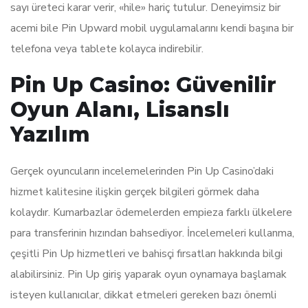
sayı üreteci karar verir, «hile» hariç tutulur. Deneyimsiz bir
acemi bile Pin Upward mobil uygulamalarını kendi başına bir
telefona veya tablete kolayca indirebilir.
Pin Up Casino: Güvenilir
Oyun Alanı, Lisanslı
Yazılım
Gerçek oyuncuların incelemelerinden Pin Up Casino’daki
hizmet kalitesine ilişkin gerçek bilgileri görmek daha
kolaydır. Kumarbazlar ödemelerden empieza farklı ülkelere
para transferinin hızından bahsediyor. İncelemeleri kullanma,
çeşitli Pin Up hizmetleri ve bahisçi fırsatları hakkında bilgi
alabilirsiniz. Pin Up giriş yaparak oyun oynamaya başlamak
isteyen kullanıcılar, dikkat etmeleri gereken bazı önemli