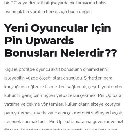
bir PC veya dizüstü bilgisayarda bir tarayıcıda bahis
oynamaktan yorulan herkes için buna değer.
Yeni Oyuncular Için
Pin Upwards
Bonusları Nelerdir??
Kişisel profilde oyuncu aktif bonusların dinamiklerini
izleyebilir, yüzde ölçeği olarak sunuldu. Şirketler, para
karşılığında eğlence hizmetleri sağlamak, çeşitli yöntemler
kullanın, geniş bir müşteri yelpazesini çekmek. Pin Up para
yatırma ve çekme yöntemleri, kullanıcıların siteye kolayca
para yatırmasını ve kazançlarını çekmelerini sağlayan birçok
seçenek sunmaktadır. Pin Up, kullanıcılarına güvenilir ve hızlı