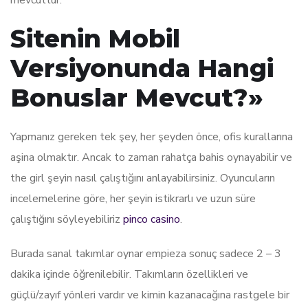
mevcuttur.
Sitenin Mobil
Versiyonunda Hangi
Bonuslar Mevcut?»
Yapmanız gereken tek şey, her şeyden önce, ofis kurallarına
aşina olmaktır. Ancak to zaman rahatça bahis oynayabilir ve
the girl şeyin nasıl çalıştığını anlayabilirsiniz. Oyuncuların
incelemelerine göre, her şeyin istikrarlı ve uzun süre
çalıştığını söyleyebiliriz
pinco casino
.
Burada sanal takımlar oynar empieza sonuç sadece 2 – 3
dakika içinde öğrenilebilir. Takımların özellikleri ve
güçlü/zayıf yönleri vardır ve kimin kazanacağına rastgele bir