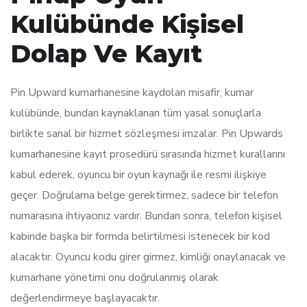
Kulübünde Kişisel
Dolap Ve Kayıt
Pin Upward kumarhanesine kaydolan misafir, kumar
kulübünde, bundan kaynaklanan tüm yasal sonuçlarla
birlikte sanal bir hizmet sözleşmesi imzalar. Pin Upwards
kumarhanesine kayıt prosedürü sırasında hizmet kurallarını
kabul ederek, oyuncu bir oyun kaynağı ile resmi ilişkiye
geçer. Doğrulama belge gerektirmez, sadece bir telefon
numarasına ihtiyacınız vardır. Bundan sonra, telefon kişisel
kabinde başka bir formda belirtilmesi istenecek bir kod
alacaktır. Oyuncu kodu girer girmez, kimliği onaylanacak ve
kumarhane yönetimi onu doğrulanmış olarak
değerlendirmeye başlayacaktır.