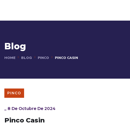
Blog
HOME
BLOG
PINCO
PINCO CASIN
PINCO
_
8 De Octubre De 2024
Pinco Casin