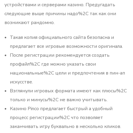
устройствами и серверами казино. Предугадать
следующие выше причины надо%2C так как они
возникают рандомно.
Такая копия официального сайта безопасна и
предлагает все игровые возможности оригинала.
После регистрации рекомендуется создать
профайл%2C где можно указать свои
национальные%2C цели и предпочтения в пин-ап
искусстве.
Взглянули игровых формата имеют как плюсы%2C
только и минусы%2C не важно учитывать.
Казино Pinco предлагает быстрый а удобный
процесс регистрации%2C что позволяет
заканчивать игру буквально в несколько кликов.