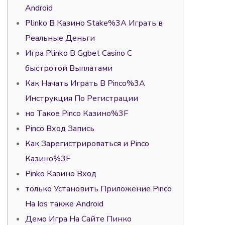
Android
Plinko В Казино Stake%3A Играть в
Реальные Деньги
Игра Plinko В Ggbet Casino С
быстротой Выплатами
Как Начать Играть В Pinco%3A
Инструкция По Регистрации
но Такое Pinco Казино%3F
Pinco Вход Запись
Как Зарегистрироваться и Pinco
Казино%3F
Pinko Казино Вход
только Установить Приложение Pinco
На Ios также Android
Демо Игра На Сайте Пинко