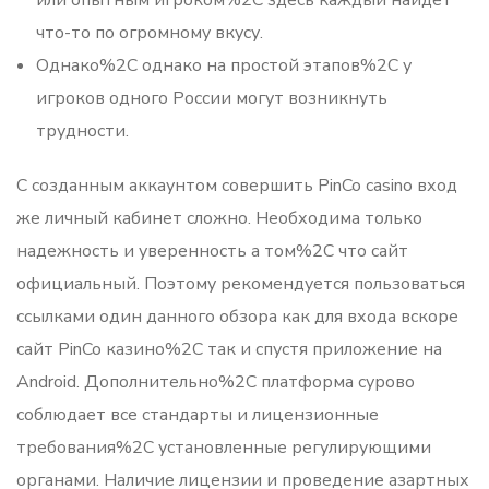
что-то по огромному вкусу.
Однако%2C однако на простой этапов%2C у
игроков одного России могут возникнуть
трудности.
С созданным аккаунтом совершить PinCo casino вход
же личный кабинет сложно. Необходима только
надежность и уверенность а том%2C что сайт
официальный. Поэтому рекомендуется пользоваться
ссылками один данного обзора как для входа вскоре
сайт PinCo казино%2C так и спустя приложение на
Android. Дополнительно%2C платформа сурово
соблюдает все стандарты и лицензионные
требования%2C установленные регулирующими
органами. Наличие лицензии и проведение азартных