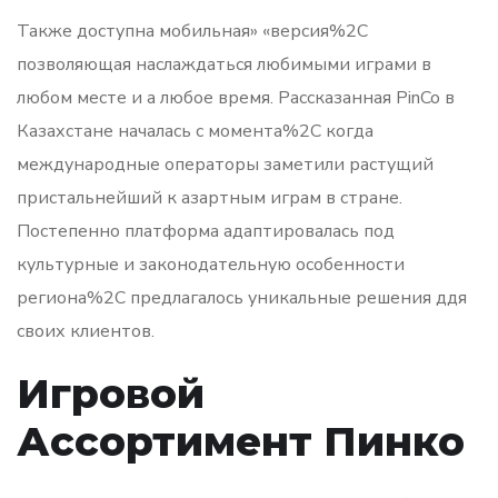
Также доступна мобильная» «версия%2C
позволяющая наслаждаться любимыми играми в
любом месте и а любое время. Рассказанная PinCo в
Казахстане началась с момента%2C когда
международные операторы заметили растущий
пристальнейший к азартным играм в стране.
Постепенно платформа адаптировалась под
культурные и законодательную особенности
региона%2C предлагалось уникальные решения ддя
своих клиентов.
Игровой
Ассортимент Пинко