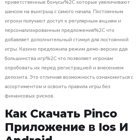
приветственные бонусы%2C которые увеличивают
шансом на выигрыш с самого начала. Постоянным
игроки получают доступ к регулярным акциям и
персонализированным предложения%2C что
добавляет дополнительный стимул для постоянной
игры. Казино предложила режим демо-версии ддя
большинства игр%2C что позволяет игрокам
опробовать их перед регистрацией и внесением
депозита. Это отличная возможность ознакомиться с
ассортиментом и освоить правила игры без
финансовых рисков.
Как Скачать Pinco
Приложение в Ios И