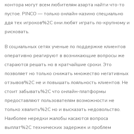
контора могут всем любителям азарта найти что-то
пустое. PINCO — только онлайн-казино специально
ддя тех игроков%2C они любят играть по-крупному и
рисковать.
В социальных сетях ученые по поддержке клиентов
оперативно реагируют в возникающие вопросы же
стараются решать но в кратчайшие сроки. Это
позволяет но только снижать множество негативных
отзывов%2C не и повышать лояльность клиентов. Не
стоит забывать%2C что онлайн-платформы
предоставляют пользователям возможности не
только хвалить%2C но и высказать недовольство.
Наиболее нередки жалобы касаются вопроса
выплат%2C технических задержек и проблем