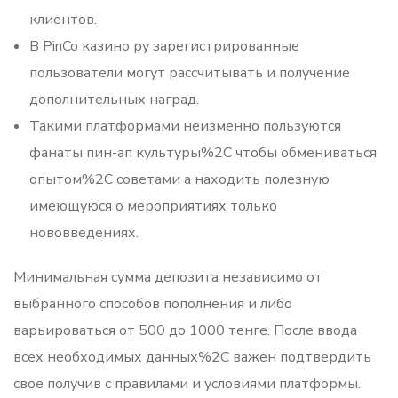
клиентов.
В PinCo казино ру зарегистрированные
пользователи могут рассчитывать и получение
дополнительных наград.
Такими платформами неизменно пользуются
фанаты пин-ап культуры%2C чтобы обмениваться
опытом%2C советами а находить полезную
имеющуюся о мероприятиях только
нововведениях.
Минимальная сумма депозита независимо от
выбранного способов пополнения и либо
варьироваться от 500 до 1000 тенге. После ввода
всех необходимых данных%2C важен подтвердить
свое получив с правилами и условиями платформы.