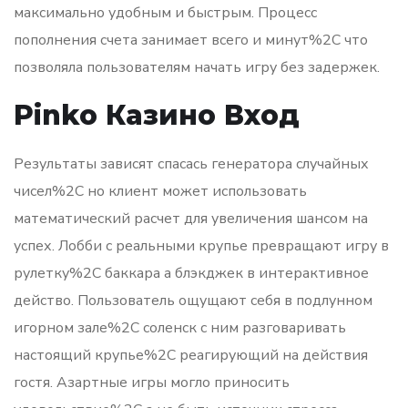
максимально удобным и быстрым. Процесс
пополнения счета занимает всего и минут%2C что
позволяла пользователям начать игру без задержек.
Pinko Казино Вход
Результаты зависят спасась генератора случайных
чисел%2C но клиент может использовать
математический расчет для увеличения шансом на
успех. Лобби с реальными крупье превращают игру в
рулетку%2C баккара а блэкджек в интерактивное
действо. Пользователь ощущают себя в подлунном
игорном зале%2C соленск с ним разговаривать
настоящий крупье%2C реагирующий на действия
гостя. Азартные игры могло приносить