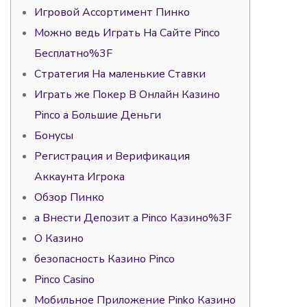
Игровой Ассортимент Пинко
Можно ведь Играть На Сайте Pinco
Бесплатно%3F
Стратегия На маленькие Ставки
Играть же Покер В Онлайн Казино
Pinco а Большие Деньги
Бонусы
Регистрация и Верификация
Аккаунта Игрока
Обзор Пинко
а Внести Депозит а Pinco Казино%3F
О Казино
безопасность Казино Pinco
Pinco Casino
Мобильное Приложение Pinko Казино